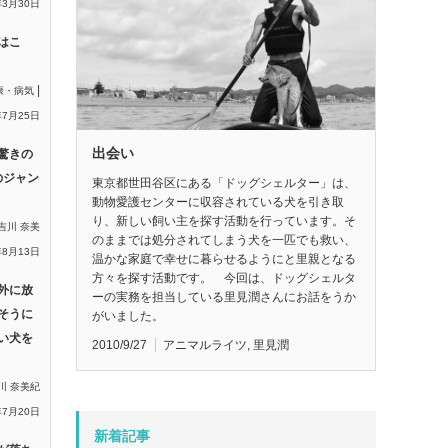
年3月30日
はこ
|
康・病気
年7月25日
出会い
驚きの
のジャン
東京都世田谷区にある「ドッグシェルター」は、
動物愛護センターに収容されている犬を引き取
り、新しい飼い主を探す活動を行っています。そ
吉川 奈美
のままでは処分されてしまう犬を一匹でも救い、
年8月13日
温かな家庭で幸せに暮らせるようにと里親となる
方々を探す活動です。 今回は、ドッグシェルタ
外に放
ーの実務を担当している里見潤さんにお話をうか
そうに
がいました。
い犬を
2010/9/27
アニマルライツ
,
里見潤
川 奈美紀
年7月20日
新着記事