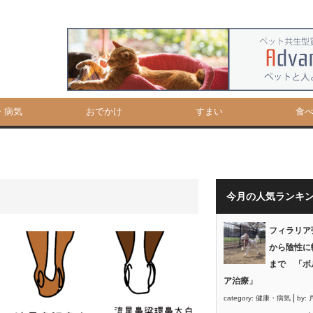
・病気
おでかけ
すまい
食
今月の人気ランキ
フィラリア
から陰性に
まで 「ボ
ア治療」
|
category:
健康・病気
by: