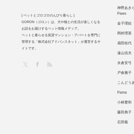
神野あきら 
Paws
[ ペットとゴロゴロのんびり暮らし ]
GORON（ゴロン）は、犬や猫との生活が楽しくなる
金子理絵
お話をお届けするペット情報メディア。
岡村理英
ペットと暮らせる賃貸マンション・アパートを専門に
管理する「株式会社アドバンスネット」が運営するサ
扇田桂代
イトです。
遠山信夫
RSS
X
Facebook
永倉安弓
戸倉雅子
こんどう
Pama
小林豊和
藤田典子
石田戢