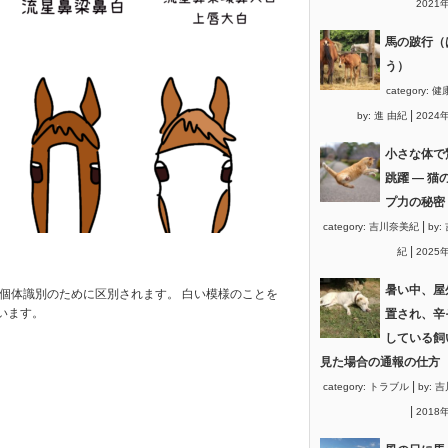
2021
馬の跛行（
う）
category:
健
|
by:
進 由紀
2024
小さな体で
跳躍 ― 猫
プ力の秘密
|
category:
吉川奈美紀
by:
|
紀
2025
暑い中、屋
個体識別のために区別されます。 白い模様のことを
います。
置され、辛
している飼
見た場合の通報の仕方
|
category:
トラブル
by:
吉
|
2018