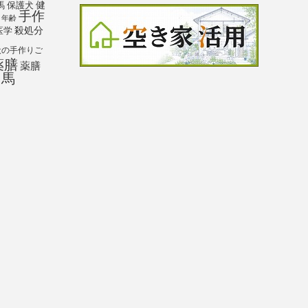
馬
保護犬
健
手作
年齢
殺処分
医学
犬の手作りご
薬膳
薬膳
馬