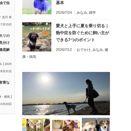
基本
油で虫
2026/7/24
みなみ
,
雑学
y:
吉川 奈
年7月15日
愛犬と上手に夏を乗り切る｜
熱中症を防ぐために飼い主が
モリの
できる7つのポイント
見分け
徹底解
2026/7/12
おでかけ
,
みなみ
,
健
康・病気
|
み
2025
8月31日
有害な
|
康・病気
10月20日