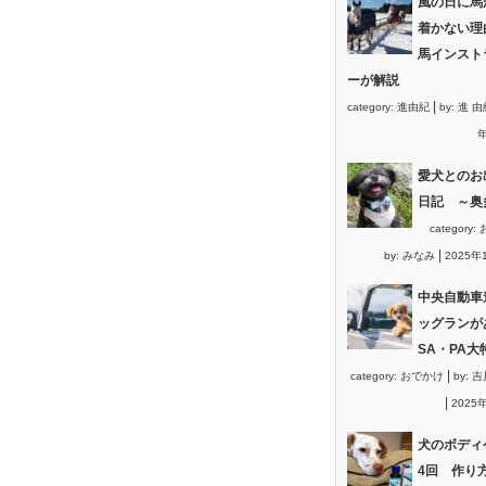
風の日に馬
着かない理
馬インスト
ーが解説
|
category:
進由紀
by:
進 由
年
愛犬とのお
日記 ～奥
category:
|
by:
みなみ
2025年
中央自動車
ッグランが
SA・PA大
|
category:
おでかけ
by:
吉
|
2025
犬のボディ
4回 作り