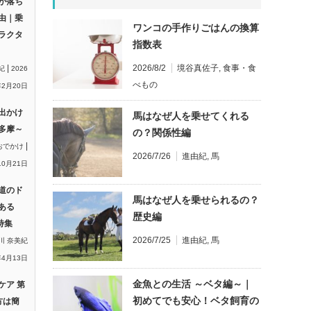
が落ち
由｜乗
ワンコの手作りごはんの換算
ラクタ
指数表
|
2026/8/2
境谷真佐子
,
食事・食
紀
2026
べもの
2月20日
出かけ
馬はなぜ人を乗せてくれる
多摩～
の？関係性編
|
おでかけ
2026/7/26
進由紀
,
馬
10月21日
道のド
馬はなぜ人を乗せられるの？
ある
歴史編
特集
2026/7/25
進由紀
,
馬
川 奈美紀
年4月13日
金魚との生活 ～ベタ編～｜
ケア 第
初めてでも安心！ベタ飼育の
方は簡