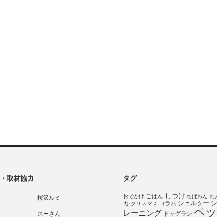
・取材協力
タグ
しつけ
ごはん
おでかけ
ちばわん
わ
桜沢ルミ
シェルター
シ
カ
コラム
クリスマス
ペッ
レーニング
スーさん
ドッグラン