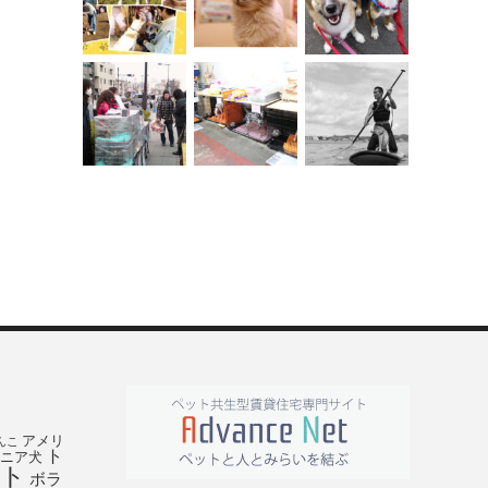
アメリ
んこ
ト
ニア犬
ト
ボラ