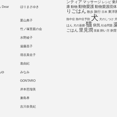
ンティア
マッサージ
乗
レシピ
動物愛護
動物愛護団体
康
動物
Dear
ほりまさゆき
りごはん
旅行
散歩
東洋
日本
犬
熱中症
熱中症予防
犬のしつけ
栗山典子
猫
病気
はん
犬の薬膳
社会問題
竹ノ塚里親の会
里見潤
ごはん
飼い方
飼育
里親
水野綾子
遠藤昌子
境谷真佐子
進由紀
あゆ
みなみ
GONTARO
岸本芭瑠美
兼島孝
吉川奈美紀