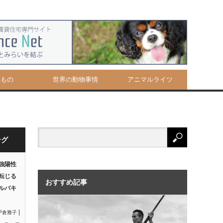
べもの
世界の動物事情
アニマルライツ
ング
強陽性
転じる
おすすめ記事
ルバキ
|
戸倉雅子