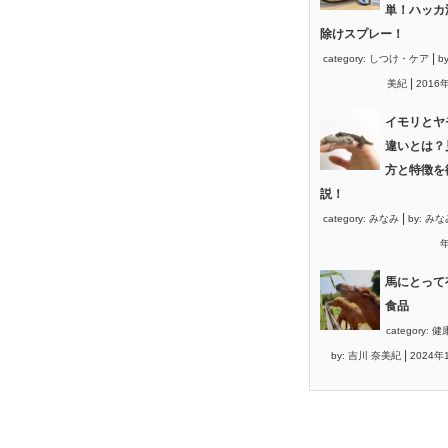
単！ハッカ
除けスプレー！
|
category:
しつけ・ケア
b
|
美紀
2016
イモリとヤ
違いとは？
方と特徴を
説！
|
category:
みなみ
by:
みな
年
馬にとって
食品
category:
健
|
by:
吉川 奈美紀
2024年