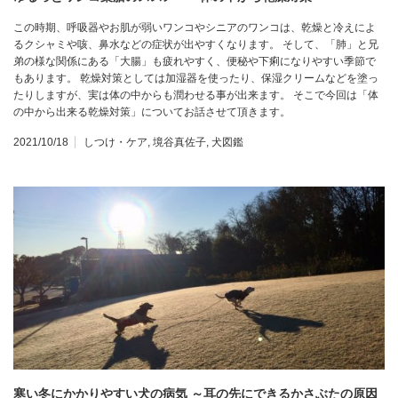
この時期、呼吸器やお肌が弱いワンコやシニアのワンコは、乾燥と冷えによ
るクシャミや咳、鼻水などの症状が出やすくなります。 そして、「肺」と兄
弟の様な関係にある「大腸」も疲れやすく、便秘や下痢になりやすい季節で
もあります。 乾燥対策としては加湿器を使ったり、保湿クリームなどを塗っ
たりしますが、実は体の中からも潤わせる事が出来ます。 そこで今回は「体
の中から出来る乾燥対策」についてお話させて頂きます。
2021/10/18
しつけ・ケア
,
境谷真佐子
,
犬図鑑
寒い冬にかかりやすい犬の病気 ～耳の先にできるかさぶたの原因