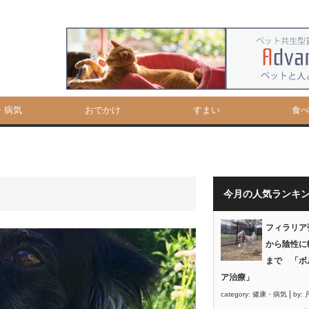
・病気
おでかけ
すまい
食
今月の人気ランキ
フィラリア
から陰性に
まで 「ボ
ア治療」
|
category:
健康・病気
by: