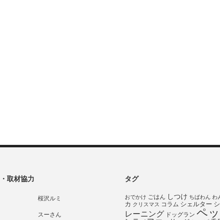
・取材協力
タグ
しつけ
ごはん
おでかけ
ちばわん
わ
桜沢ルミ
シェルター
シ
カ
コラム
クリスマス
ペッ
レーニング
スーさん
ドッグラン