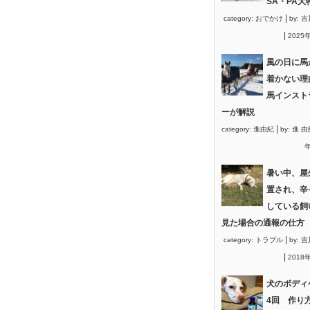
SA・PA大
|
category:
おでかけ
by:
吉
|
2025
風の日に馬
着かない理
馬インスト
ーが解説
|
category:
進由紀
by:
進 由
年
暑い中、屋
置され、辛
している飼
見た場合の通報の仕方
|
category:
トラブル
by:
吉
|
2018
犬のボディ
4回 作り