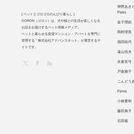
神野あきら 
Paws
[ ペットとゴロゴロのんびり暮らし ]
GORON（ゴロン）は、犬や猫との生活が楽しくなる
金子理絵
お話をお届けするペット情報メディア。
岡村理英
ペットと暮らせる賃貸マンション・アパートを専門に
管理する「株式会社アドバンスネット」が運営するサ
扇田桂代
イトです。
遠山信夫
RSS
X
Facebook
永倉安弓
戸倉雅子
こんどう
Pama
小林豊和
藤田典子
石田戢