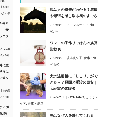
特集
川 奈美紀
馬は人の機嫌がわかる？感情
年4月13日
や緊張を感じ取る馬のすごさ
が落ち
2026/8/8
アニマルライツ
,
進由
由｜乗
紀
,
馬
ラクタ
ワンコの手作りごはんの換算
|
指数表
紀
2026
2月20日
2026/8/2
境谷真佐子
,
食事・食
べもの
外に放
そうに
犬の注射後に「しこり」がで
い犬を
きたら？原因と受診の目安｜
我が家の体験談
川 奈美紀
2026/7/31
GONTARO
,
しつけ・
年7月20日
ケア
,
健康・病気
ケア 第
方は簡
馬はなぜ人を乗せてくれる