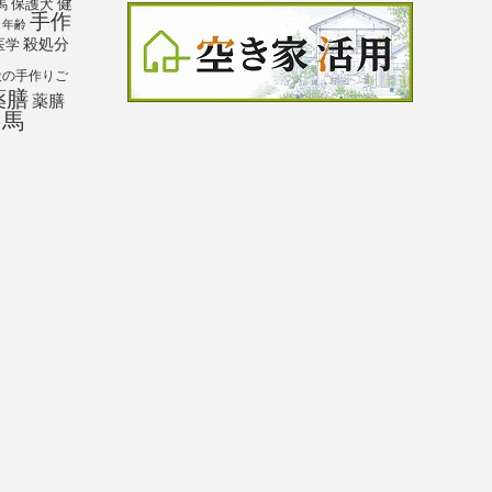
馬
保護犬
健
手作
年齢
殺処分
医学
犬の手作りご
薬膳
薬膳
馬