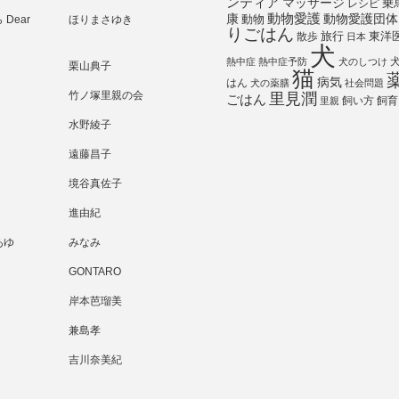
ンティア
マッサージ
乗
レシピ
動物愛護
動物愛護団体
康
動物
Dear
ほりまさゆき
りごはん
旅行
散歩
東洋
日本
犬
熱中症
熱中症予防
犬のしつけ
栗山典子
猫
病気
はん
犬の薬膳
社会問題
竹ノ塚里親の会
里見潤
ごはん
飼い方
飼育
里親
水野綾子
遠藤昌子
境谷真佐子
進由紀
あゆ
みなみ
GONTARO
岸本芭瑠美
兼島孝
吉川奈美紀