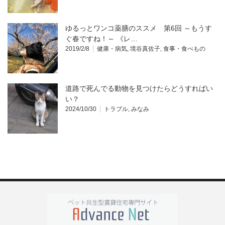
ゆるっとワンコ薬膳のススメ 第6回 ～もうす
ぐ春ですね！～ 《レ…
2019/2/8
健康・病気
,
境谷真佐子
,
食事・食べもの
道路で死んでる動物を見つけたらどうすればい
い？
2024/10/30
トラブル
,
みなみ