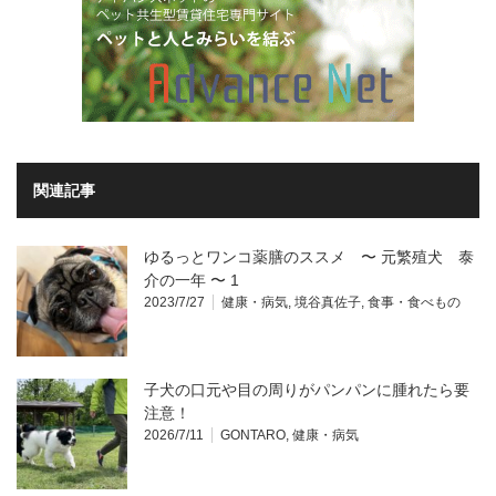
関連記事
ゆるっとワンコ薬膳のススメ 〜 元繁殖犬 泰
介の一年 〜 1
2023/7/27
健康・病気
,
境谷真佐子
,
食事・食べもの
子犬の口元や目の周りがパンパンに腫れたら要
注意！
2026/7/11
GONTARO
,
健康・病気