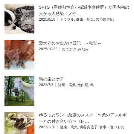
SFTS（重症熱性血小板減少症候群）が国内初の
人から人感染｜犬や…
2025/9/18
トラブル
,
健康・病気
,
吉川奈美紀
愛犬とのお出かけ日記 ～秩父～
2025/10/22
おでかけ
,
みなみ
馬の歯とケア
2023/7/3
健康・病気
,
進由紀
,
馬
ゆるっとワンコ薬膳のススメ 〜犬のアレルギ
ーとの付き合い方〜《レ…
2022/1/18
健康・病気
,
境谷真佐子
,
食事・食べもの