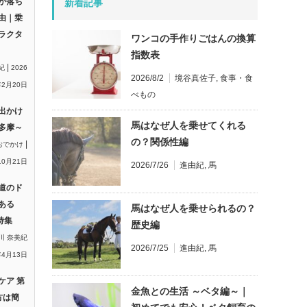
が落ち
新着記事
由｜乗
ラクタ
ワンコの手作りごはんの換算
指数表
|
紀
2026
2026/8/2
境谷真佐子
,
食事・食
2月20日
べもの
出かけ
馬はなぜ人を乗せてくれる
多摩～
の？関係性編
|
おでかけ
10月21日
2026/7/26
進由紀
,
馬
道のド
ある
馬はなぜ人を乗せられるの？
特集
歴史編
川 奈美紀
2026/7/25
進由紀
,
馬
年4月13日
ケア 第
金魚との生活 ～ベタ編～｜
方は簡