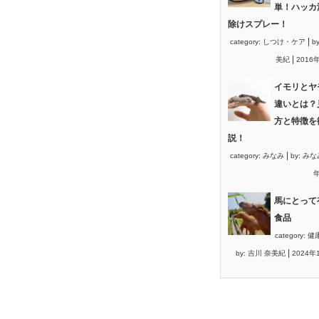
単！ハッカ
除けスプレー！
|
category:
しつけ・ケア
b
|
美紀
2016
イモリとヤ
違いとは？
方と特徴を
説！
|
category:
みなみ
by:
みな
年
馬にとって
食品
category:
健
|
by:
吉川 奈美紀
2024年