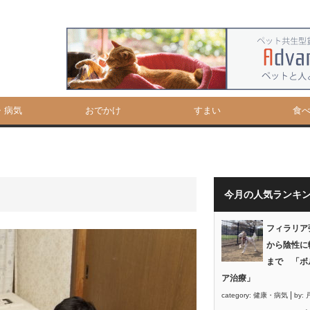
・病気
おでかけ
すまい
食
今月の人気ランキ
フィラリア
から陰性に
まで 「ボ
ア治療」
|
category:
健康・病気
by: