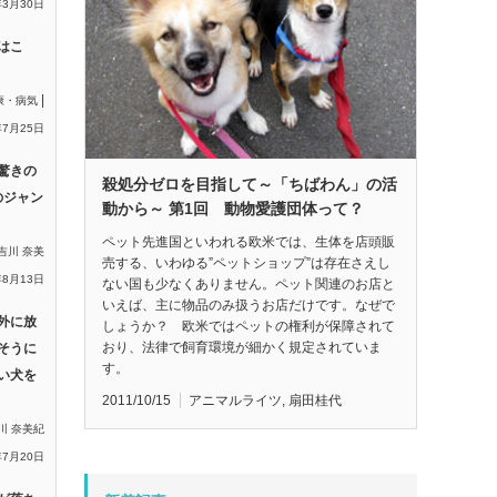
年3月30日
はこ
|
康・病気
年7月25日
驚きの
殺処分ゼロを目指して～「ちばわん」の活
のジャン
動から～ 第1回 動物愛護団体って？
ペット先進国といわれる欧米では、生体を店頭販
吉川 奈美
売する、いわゆる”ペットショップ”は存在さえし
年8月13日
ない国も少なくありません。ペット関連のお店と
いえば、主に物品のみ扱うお店だけです。なぜで
外に放
しょうか？ 欧米ではペットの権利が保障されて
おり、法律で飼育環境が細かく規定されていま
そうに
す。
い犬を
2011/10/15
アニマルライツ
,
扇田桂代
川 奈美紀
年7月20日