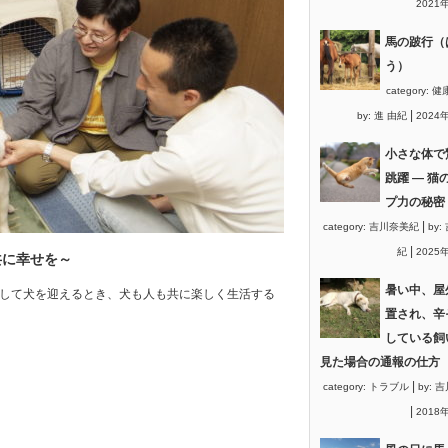
2021
馬の跛行（
う）
category:
健
|
by:
進 由紀
2024
小さな体で
跳躍 ― 猫
プ力の秘密
|
category:
吉川奈美紀
by:
|
紀
2025
共に幸せを～
暑い中、屋
として犬を迎えるとき、犬も人も共に楽しく生活する
。
置され、辛
している飼
見た場合の通報の仕方
|
category:
トラブル
by:
吉
|
2018