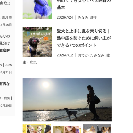
初めてでも安心！ベタ飼育の
油で虫
基本
2026/7/24
みなみ
,
雑学
y:
吉川 奈
年7月15日
愛犬と上手に夏を乗り切る｜
モリの
熱中症を防ぐために飼い主が
見分け
できる7つのポイント
徹底解
2026/7/12
おでかけ
,
みなみ
,
健
康・病気
|
み
2025
8月31日
有害な
|
康・病気
10月20日