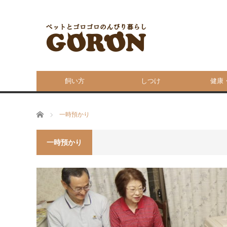
飼い方
しつけ
健康
ホーム
一時預かり
一時預かり