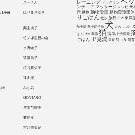
ペッ
レーニング
スーさん
ドッグラン
ンティア
マッサージ
乗
レシピ
動物愛護
動物愛護団体
康
動物
Dear
ほりまさゆき
りごはん
旅行
散歩
東洋
日本
犬
熱中症
熱中症予防
犬のしつけ
栗山典子
猫
病気
はん
犬の薬膳
社会問題
竹ノ塚里親の会
里見潤
ごはん
飼い方
飼育
里親
水野綾子
遠藤昌子
境谷真佐子
進由紀
あゆ
みなみ
GONTARO
岸本芭瑠美
兼島孝
吉川奈美紀