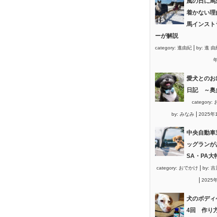
風の日に馬
着かない理
馬インスト
ーが解説
|
category:
進由紀
by:
進 由
年
愛犬とのお
日記 ～奥
category:
|
by:
みなみ
2025年
中央自動車
ッグランが
SA・PA大
|
category:
おでかけ
by:
吉
|
2025
犬のボディ
4回 作り