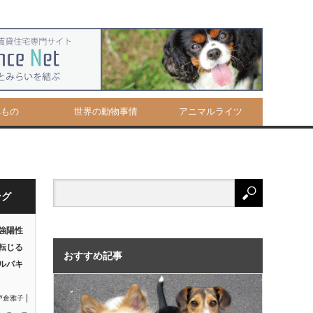
べもの
世界の動物事情
アニマルライツ
ング
強陽性
転じる
おすすめ記事
ルバキ
|
戸倉雅子