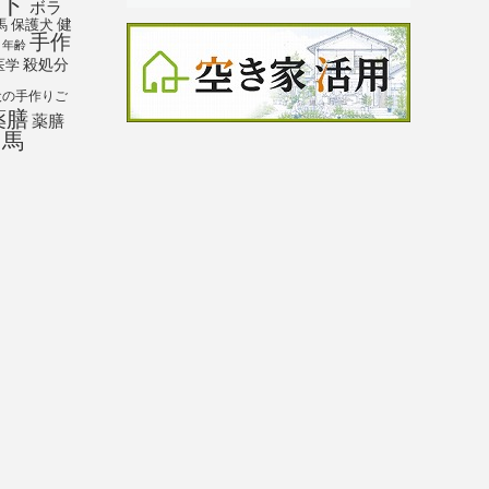
ト
ボラ
馬
保護犬
健
手作
年齢
殺処分
医学
犬の手作りご
薬膳
薬膳
馬