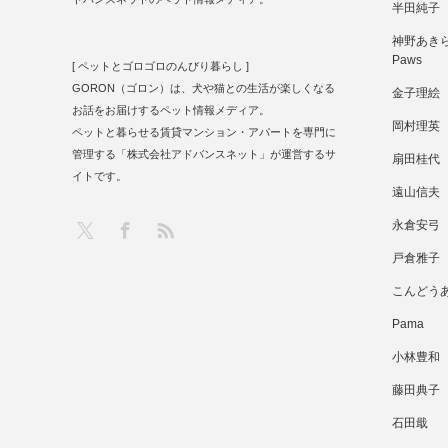
半田純子
神野あきら 
Paws
[ ペットとゴロゴロのんびり暮らし ]
GORON（ゴロン）は、犬や猫との生活が楽しくなる
金子理絵
お話をお届けするペット情報メディア。
岡村理英
ペットと暮らせる賃貸マンション・アパートを専門に
管理する「株式会社アドバンスネット」が運営するサ
扇田桂代
イトです。
遠山信夫
RSS
X
Facebook
永倉安弓
戸倉雅子
こんどう
Pama
小林豊和
藤田典子
石田戢