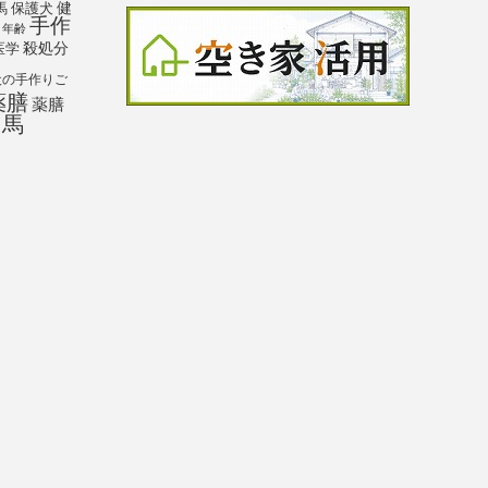
馬
保護犬
健
手作
年齢
殺処分
医学
犬の手作りご
薬膳
薬膳
馬