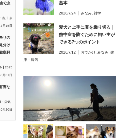
基本
油で虫
2026/7/24
みなみ
,
雑学
y:
吉川 奈
年7月15日
愛犬と上手に夏を乗り切る｜
熱中症を防ぐために飼い主が
モリの
できる7つのポイント
見分け
徹底解
2026/7/12
おでかけ
,
みなみ
,
健
康・病気
|
み
2025
8月31日
有害な
|
康・病気
10月20日