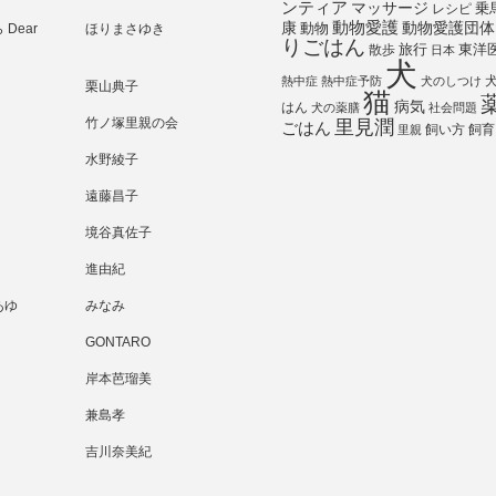
ンティア
マッサージ
乗
レシピ
動物愛護
動物愛護団体
康
動物
Dear
ほりまさゆき
りごはん
旅行
散歩
東洋
日本
犬
熱中症
熱中症予防
犬のしつけ
栗山典子
猫
病気
はん
犬の薬膳
社会問題
竹ノ塚里親の会
里見潤
ごはん
飼い方
飼育
里親
水野綾子
遠藤昌子
境谷真佐子
進由紀
あゆ
みなみ
GONTARO
岸本芭瑠美
兼島孝
吉川奈美紀