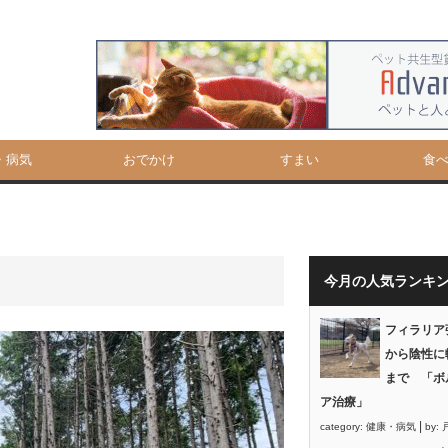
・病気
おでかけ
すまい
食
今月の人気ランキ
フィラリア
から陰性に
まで 「ボ
ア治療」
|
category:
健康・病気
by: