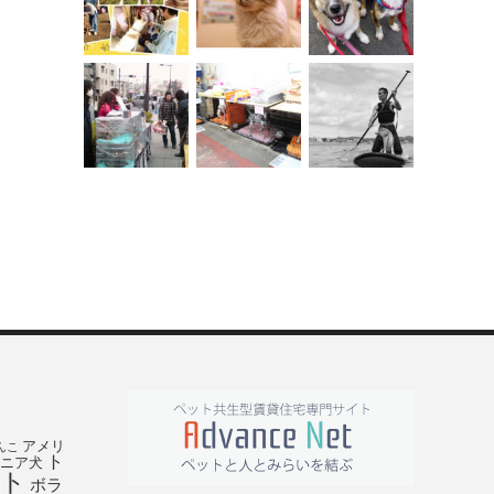
アメリ
んこ
ト
ニア犬
ト
ボラ