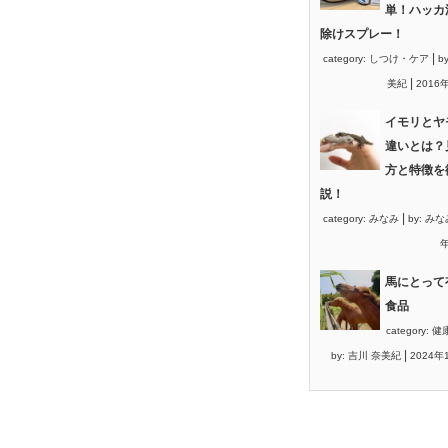
単！ハッカ
除けスプレー！
|
category:
しつけ・ケア
b
|
美紀
2016
イモリとヤ
違いとは？
方と特徴を
説！
|
category:
みなみ
by:
みな
年
馬にとって
食品
category:
健
|
by:
吉川 奈美紀
2024年