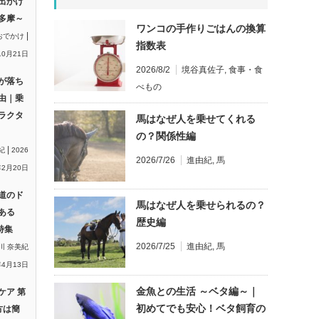
出かけ
多摩～
ワンコの手作りごはんの換算
|
おでかけ
指数表
10月21日
2026/8/2
境谷真佐子
,
食事・食
が落ち
べもの
由｜乗
ラクタ
馬はなぜ人を乗せてくれる
の？関係性編
|
紀
2026
2026/7/26
進由紀
,
馬
2月20日
道のド
馬はなぜ人を乗せられるの？
ある
歴史編
特集
2026/7/25
進由紀
,
馬
川 奈美紀
年4月13日
金魚との生活 ～ベタ編～｜
ケア 第
初めてでも安心！ベタ飼育の
方は簡