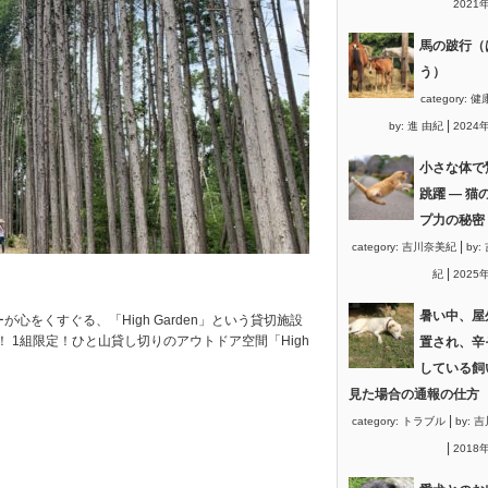
2021
馬の跛行（
う）
category:
健
|
by:
進 由紀
2024
小さな体で
跳躍 ― 猫
プ力の秘密
|
category:
吉川奈美紀
by:
|
紀
2025
暑い中、屋
をくすぐる、「High Garden」という貸切施設
 1組限定！ひと山貸し切りのアウトドア空間「High
置され、辛
している飼
見た場合の通報の仕方
|
category:
トラブル
by:
吉
|
2018