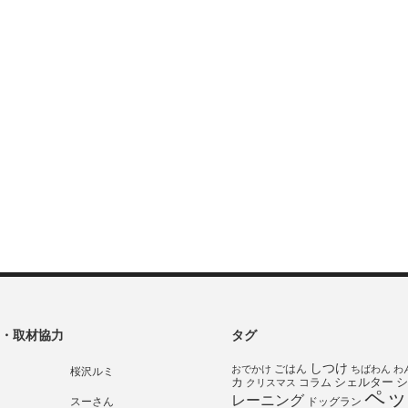
・取材協力
タグ
しつけ
ごはん
おでかけ
ちばわん
わ
桜沢ルミ
シェルター
シ
カ
コラム
クリスマス
ペッ
レーニング
スーさん
ドッグラン