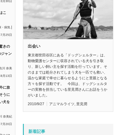
年3月30日
はこ
|
康・病気
年7月25日
出会い
驚きの
のジャン
東京都世田谷区にある「ドッグシェルター」は、
動物愛護センターに収容されている犬を引き取
り、新しい飼い主を探す活動を行っています。そ
吉川 奈美
のままでは処分されてしまう犬を一匹でも救い、
年8月13日
温かな家庭で幸せに暮らせるようにと里親となる
方々を探す活動です。 今回は、ドッグシェルタ
外に放
ーの実務を担当している里見潤さんにお話をうか
そうに
がいました。
い犬を
2010/9/27
アニマルライツ
,
里見潤
川 奈美紀
年7月20日
新着記事