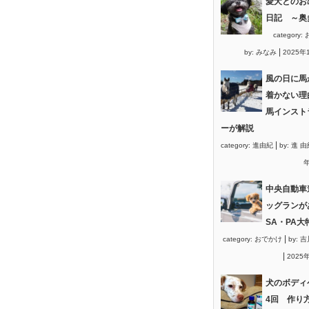
愛犬とのお
日記 ～奥
category:
|
by:
みなみ
2025年
風の日に馬
着かない理
馬インスト
ーが解説
|
category:
進由紀
by:
進 由
年
中央自動車
ッグランが
SA・PA大
|
category:
おでかけ
by:
吉
|
2025
犬のボディ
4回 作り