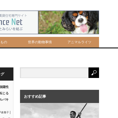
べもの
世界の動物事情
アニマルライツ
ング
強陽性
転じる
おすすめ記事
ルバキ
|
戸倉雅子