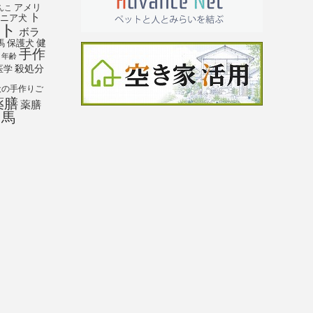
アメリ
んこ
ト
ニア犬
ト
ボラ
馬
保護犬
健
手作
年齢
殺処分
医学
犬の手作りご
薬膳
薬膳
馬