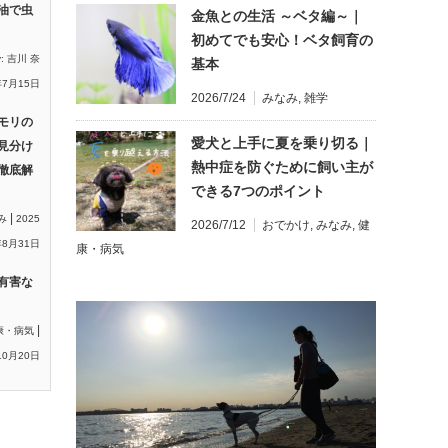
油で虫
金魚との生活 ～ベタ編～｜
初めてでも安心！ベタ飼育の
y:
吉川 奈
基本
年7月15日
2026/7/24
みなみ
,
雑学
モリの
愛犬と上手に夏を乗り切る｜
見分け
熱中症を防ぐために飼い主が
徹底解
できる7つのポイント
|
み
2025
2026/7/12
おでかけ
,
みなみ
,
健
8月31日
康・病気
有害な
|
康・病気
10月20日