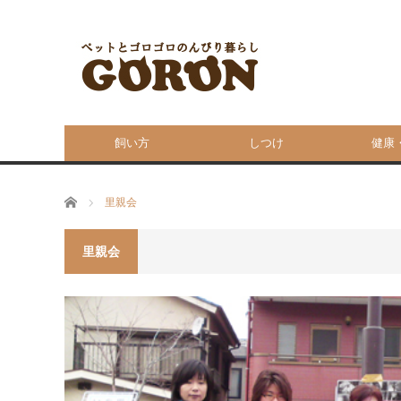
飼い方
しつけ
健康
ホーム
里親会
里親会