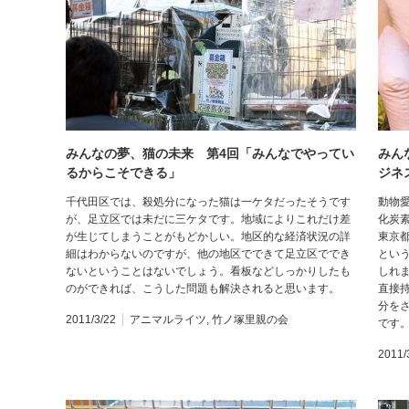
みんなの夢、猫の未来 第4回「みんなでやってい
みん
るからこそできる」
ジネ
千代田区では、殺処分になった猫は一ケタだったそうです
動物愛
が、足立区では未だに三ケタです。地域によりこれだけ差
化炭
が生じてしまうことがもどかしい。地区的な経済状況の詳
東京都
細はわからないのですが、他の地区でできて足立区ででき
とい
ないということはないでしょう。看板などしっかりしたも
しれ
のができれば、こうした問題も解決されると思います。
直接
分を
2011/3/22
アニマルライツ
,
竹ノ塚里親の会
です
2011/