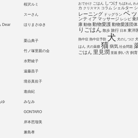
しつけ
ごはん
おでかけ
ちばわん
わ
桜沢ルミ
シェルター
シ
カ
コラム
クリスマス
ペッ
レーニング
スーさん
ドッグラン
ンティア
マッサージ
乗
レシピ
動物愛護
動物愛護団体
康
動物
Dear
ほりまさゆき
りごはん
旅行
散歩
東洋
日本
犬
熱中症
熱中症予防
犬のしつけ
栗山典子
猫
病気
はん
犬の薬膳
社会問題
竹ノ塚里親の会
里見潤
ごはん
飼い方
飼育
里親
水野綾子
遠藤昌子
境谷真佐子
進由紀
あゆ
みなみ
GONTARO
岸本芭瑠美
兼島孝