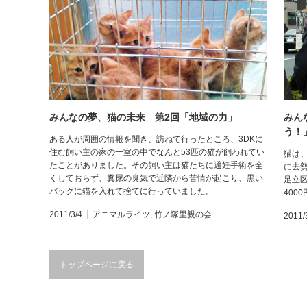
みんなの夢、猫の未来 第2回「地域の力」
みん
う！
ある人が周囲の情報を聞き、訪ねて行ったところ、3DKに
住む飼い主の家の一室の中でなんと53匹の猫が飼われてい
猫は
たことがありました。その飼い主は猫たちに避妊手術を全
に去
くしておらず、糞尿の臭気で近隣から苦情が起こり、黒い
足立区
バッグに猫を入れて捨てに行っていました。
400
2011/3/4
アニマルライツ
,
竹ノ塚里親の会
2011/
トップページに戻る