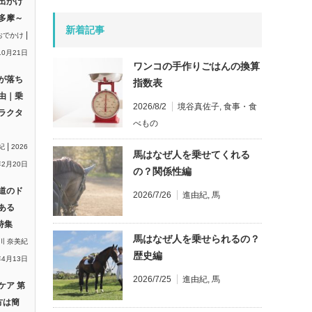
出かけ
多摩～
新着記事
|
おでかけ
10月21日
ワンコの手作りごはんの換算
が落ち
指数表
由｜乗
2026/8/2
境谷真佐子
,
食事・食
ラクタ
べもの
|
紀
2026
馬はなぜ人を乗せてくれる
2月20日
の？関係性編
道のド
2026/7/26
進由紀
,
馬
ある
特集
馬はなぜ人を乗せられるの？
川 奈美紀
歴史編
年4月13日
2026/7/25
進由紀
,
馬
ケア 第
方は簡