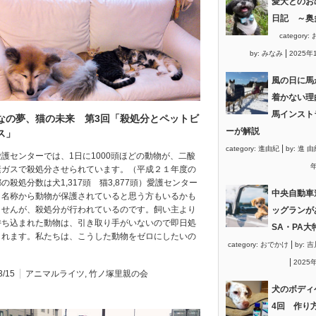
愛犬とのお
日記 ～奥
category:
|
by:
みなみ
2025年
風の日に馬
着かない理
馬インスト
なの夢、猫の未来 第3回「殺処分とペットビ
ーが解説
ス」
|
category:
進由紀
by:
進 由
護センターでは、1日に1000頭ほどの動物が、二酸
年
素ガスで殺処分させられています。（平成２１年度の
の殺処分数は犬1,317頭 猫3,877頭）愛護センター
中央自動車
う名称から動物が保護されていると思う方もいるかも
ませんが、殺処分が行われているのです。飼い主より
ッグランが
持ち込まれた動物は、引き取り手がいないので即日処
SA・PA大
されます。私たちは、こうした動物をゼロにしたいの
|
category:
おでかけ
by:
吉
。
|
2025
3/15
アニマルライツ
,
竹ノ塚里親の会
犬のボディ
4回 作り