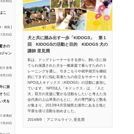
年3月30日
はこ
|
康・病気
年7月25日
犬と共に踏み出す一歩「KIDOGS」 第１
回 KIDOGSの活動と目的 KIDOGS 犬の
驚きの
講師 里見潤
のジャン
私は、ドッグトレーナーをする傍ら、飼い主に捨
てられ保護された犬を一般家庭で暮らすためのト
吉川 奈美
レーニングを通し、引きこもりや就学就労を継続
年8月13日
的にできずに悩む若者たちの自立をサポートする
NPO法人キドックス（KIDOGS）の活動に参加し
外に放
ています。 NPO法人「キドックス」は、「人と
犬」双方の支援に繋がる活動をしたいと考えた当
そうに
会代表の上山琴美のもとに、犬の専門家など数名
い犬を
が集まり、2013年4月茨城県土浦市にある土地と
平屋を借り活動を始めました。
川 奈美紀
2014/8/9
アニマルライツ
,
里見潤
年7月20日