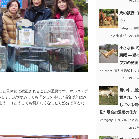
2021
馬の跛行（
う）
category:
健
|
by:
進 由紀
2024
小さな体で
跳躍 ― 猫
プ力の秘密
|
category:
吉川奈美紀
by:
|
紀
2025
暑い中、屋
っと具体的に改正されることが重要です。マルコ・ブ
います。規制があっても「やむを得ない場合以外はみ
置され、辛
まう。（どうしても飼えなくなったら処分できるな
している飼
見た場合の通報の仕方
|
category:
トラブル
by:
吉
|
2018