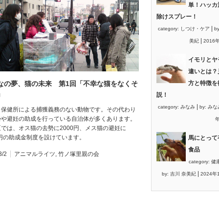
単！ハッカ
除けスプレー！
|
category:
しつけ・ケア
b
|
美紀
2016
イモリとヤ
違いとは？
なの夢、猫の未来 第1回「不幸な猫をなくそ
方と特徴を
」
説！
|
category:
みなみ
by:
みな
、保健所による捕獲義務のない動物です。その代わり
勢や避妊の助成を行っている自治体が多くあります。
年
では、オス猫の去勢に2000円、メス猫の避妊に
0円の助成金制度を設けています。
馬にとって
食品
3/2
アニマルライツ
,
竹ノ塚里親の会
category:
健
|
by:
吉川 奈美紀
2024年