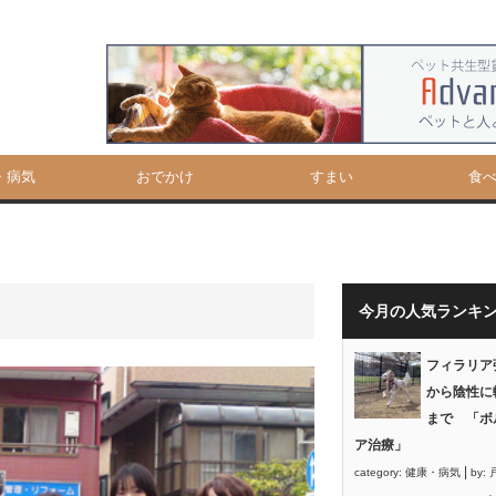
・病気
おでかけ
すまい
食
今月の人気ランキ
フィラリア
から陰性に
まで 「ボ
ア治療」
|
category:
健康・病気
by: