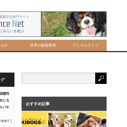
べもの
世界の動物事情
アニマルライツ
ング
強陽性
転じる
おすすめ記事
ルバキ
|
戸倉雅子