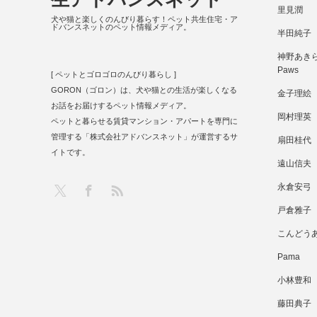
里見潤
犬や猫と楽しくのんびり暮らす！ペット共生住宅・ア
ドバンスネットのペット情報メディア。
半田純子
神野あきら 
Paws
[ ペットとゴロゴロのんびり暮らし ]
GORON（ゴロン）は、犬や猫との生活が楽しくなる
金子理絵
お話をお届けするペット情報メディア。
岡村理英
ペットと暮らせる賃貸マンション・アパートを専門に
管理する「株式会社アドバンスネット」が運営するサ
扇田桂代
イトです。
遠山信夫
RSS
X
Facebook
永倉安弓
戸倉雅子
こんどう
Pama
小林豊和
藤田典子