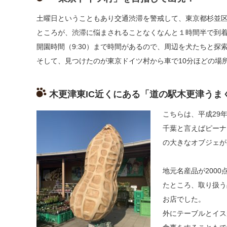
土曜日ということもあり交通渋滞を警戒して、東京都杉並
ところが、渋滞に悩まされることなくなんと１時間半で到
開園時間（9:30）まで時間があるので、周辺を犬たちと探
そして、見つけたのが東京ドイツ村から車で10分ほどの場
木更津東IC近くにある「道の駅木更津うま
こちらは、平成29
千葉と言えばピーナ
の
大きなオブジェが
地元名産品が200
たところ、取り扱う
お店でした。
外にテーブルとイス