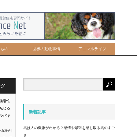
べもの
世界の動物事情
アニマルライツ
ング
強陽性
転じる
新着記事
ルバキ
馬は人の機嫌がわかる？感情や緊張を感じ取る馬のすご
|
戸倉雅子
さ