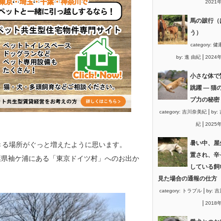
2021
馬の跛行（
う）
category:
健
|
by:
進 由紀
2024
小さな体で
跳躍 ― 猫
プ力の秘密
|
category:
吉川奈美紀
by:
|
紀
2025
暑い中、屋
きる場
所がぐっと増えたように思います。
置され、辛
葉県袖ケ
浦にある「東京ドイツ村」へのお出か
している飼
見た場合の通報の仕方
|
category:
トラブル
by:
吉
|
2018