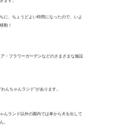
きます。
ちに、ちょうどよい時間になったので、いよ
移動！
リア・フ
ラワーガーデンなどのさまざまな施設
“わんちゃんランド”がありま
す。
》
ゃんランド以外の園内では車から犬を出して
ん。