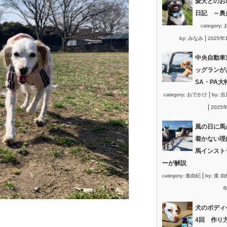
愛犬とのお
日記 ～奥
category:
|
by:
みなみ
2025年
中央自動車
ッグランが
SA・PA大
|
category:
おでかけ
by:
吉
|
2025
風の日に馬
着かない理
馬インスト
ーが解説
|
category:
進由紀
by:
進 由
年
犬のボディ
4回 作り