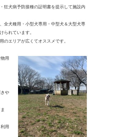
・狂犬病予防接種の証明書を提示して施設内
、全犬種用・小型犬専用・中型犬＆大型犬専
けられています。
用のエリアが広く
てオススメです。
泄物用
届きや
てま
を利用