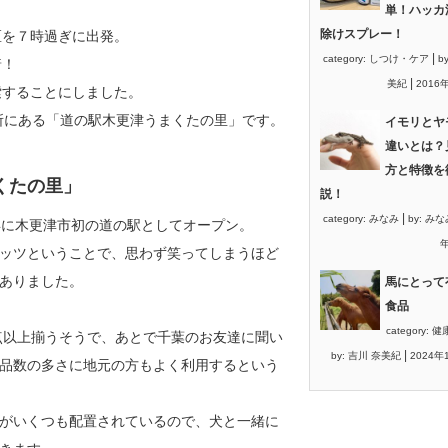
単！ハッカ
除けスプレー！
区を７時
過ぎに出発。
|
category:
しつけ・ケア
b
着！
|
美紀
2016
索す
ることにしました。
所にある「道の
駅木更津うまくたの里」です。
イモリとヤ
違いとは？
方と特徴を
くたの里」
説！
|
category:
みなみ
by:
みな
年に木更津市初の道の駅としてオープン。
年
ッツということで、思わず笑ってしまうほど
ありました。
馬にとって
食品
category:
健
0点以上揃うそうで、あとで千葉のお友達に聞
い
|
by:
吉川 奈美紀
2024年
品数の多さに地元の方もよく利用するという
がいくつも配置されているので、犬と一緒に