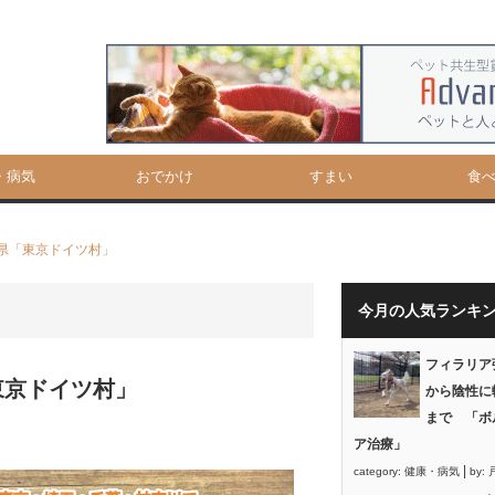
・病気
おでかけ
すまい
食
県「東京ドイツ村」
今月の人気ランキ
フィラリア
東京ドイツ村」
から陰性に
まで 「ボ
ア治療」
|
category:
健康・病気
by: