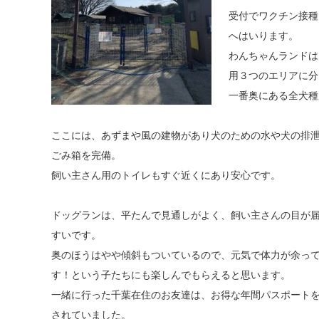
受付でワクチン接種
へはいります
。
わんちゃんランドは
用３つの
エリアに分
一番奥にある全犬種
ここには、あずまや風の建物があり犬のための水や犬の排
ご
み箱を完備。
飼い主さん用のトイレもすぐ近くにあり安心です。
ドッグランは、平たんで見通しがよく、飼い主さんの目が
すいで
す。
奥のほうはやや傾斜もついているので、元気で体力が余っ
す！
という子たちにも楽しんでもらえると思います。
一緒に行った千葉在住のお友達は、お得な年間パスポート
され
ていました。