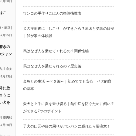
年3月30日
はこ
ワンコの手作りごはんの換算指数表
|
康・病気
犬の注射後に「しこり」ができたら？原因と受診の目安
年7月25日
｜我が家の体験談
驚きの
馬はなぜ人を乗せてくれるの？関係性編
のジャン
馬はなぜ人を乗せられるの？歴史編
吉川 奈美
年8月13日
金魚との生活 ～ベタ編～｜初めてでも安心！ベタ飼育
外に放
の基本
そうに
い犬を
愛犬と上手に夏を乗り切る｜熱中症を防ぐために飼い主
ができる7つのポイント
川 奈美紀
年7月20日
子犬の口元や目の周りがパンパンに腫れたら要注意！