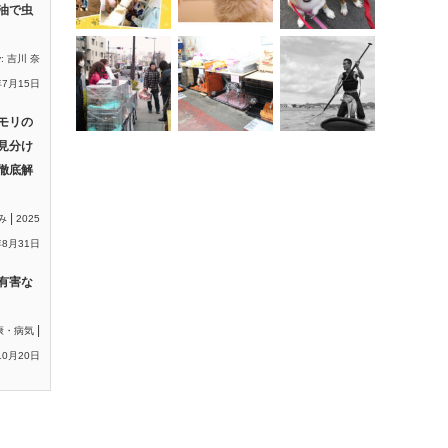
油で虫
y:
吉川 奈
年7月15日
モリの
見分け
徹底解
|
み
2025
8月31日
有害な
|
康・病気
10月20日