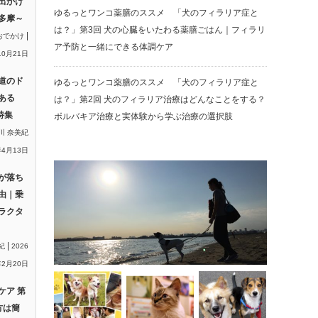
出かけ
ゆるっとワンコ薬膳のススメ 「犬のフィラリア症と
多摩～
は？」第3回 犬の心臓をいたわる薬膳ごはん｜フィラリ
|
おでかけ
ア予防と一緒にできる体調ケア
10月21日
道のド
ゆるっとワンコ薬膳のススメ 「犬のフィラリア症と
ある
は？」第2回 犬のフィラリア治療はどんなことをする？
特集
ボルバキア治療と実体験から学ぶ治療の選択肢
川 奈美紀
年4月13日
が落ち
由｜乗
ラクタ
|
紀
2026
2月20日
ケア 第
方は簡