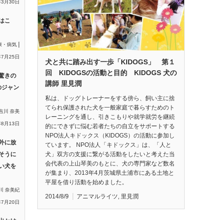
年3月30日
はこ
|
康・病気
年7月25日
犬と共に踏み出す一歩「KIDOGS」 第１
回 KIDOGSの活動と目的 KIDOGS 犬の
驚きの
講師 里見潤
のジャン
私は、ドッグトレーナーをする傍ら、飼い主に捨
てられ保護された犬を一般家庭で暮らすためのト
吉川 奈美
レーニングを通し、引きこもりや就学就労を継続
年8月13日
的にできずに悩む若者たちの自立をサポートする
NPO法人キドックス（KIDOGS）の活動に参加し
外に放
ています。 NPO法人「キドックス」は、「人と
犬」双方の支援に繋がる活動をしたいと考えた当
そうに
会代表の上山琴美のもとに、犬の専門家など数名
い犬を
が集まり、2013年4月茨城県土浦市にある土地と
平屋を借り活動を始めました。
川 奈美紀
2014/8/9
アニマルライツ
,
里見潤
年7月20日