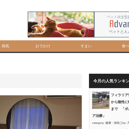
・病気
おでかけ
すまい
食
今月の人気ランキ
フィラリア
から陰性に
まで 「ボ
ア治療」
|
category:
健康・病気
by: