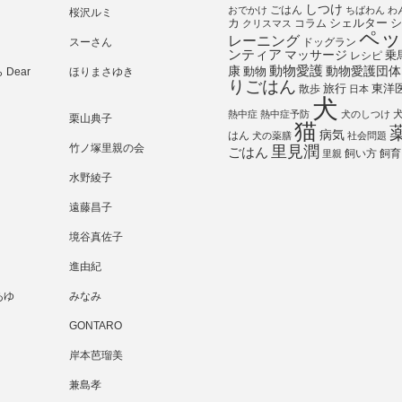
しつけ
ごはん
おでかけ
ちばわん
わ
桜沢ルミ
シェルター
シ
カ
コラム
クリスマス
ペッ
レーニング
スーさん
ドッグラン
ンティア
マッサージ
乗
レシピ
動物愛護
動物愛護団体
康
動物
Dear
ほりまさゆき
りごはん
旅行
散歩
東洋
日本
犬
熱中症
熱中症予防
犬のしつけ
栗山典子
猫
病気
はん
犬の薬膳
社会問題
竹ノ塚里親の会
里見潤
ごはん
飼い方
飼育
里親
水野綾子
遠藤昌子
境谷真佐子
進由紀
あゆ
みなみ
GONTARO
岸本芭瑠美
兼島孝