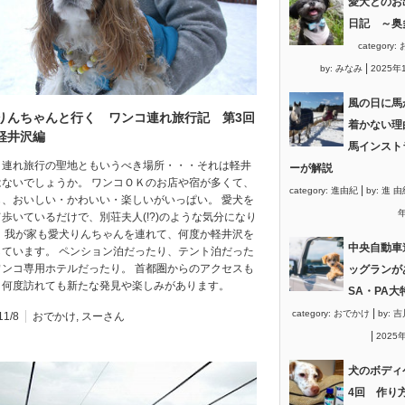
愛犬とのお
日記 ～奥
category:
|
by:
みなみ
2025年
風の日に馬
りんちゃんと行く ワンコ連れ旅行記 第3回
着かない理
軽井沢編
馬インスト
コ連れ旅行の聖地ともいうべき場所・・・それは軽井
ーが解説
はないでしょうか。 ワンコＯＫのお店や宿が多くて、
|
category:
進由紀
by:
進 由
も、おいしい・かわいい・楽しいがいっぱい。 愛犬を
年
歩いているだけで、別荘夫人(!?)のような気分になり
。 我が家も愛犬りんちゃんを連れて、何度か軽井沢を
中央自動車
しています。 ペンション泊だったり、テント泊だった
ワンコ専用ホテルだったり。 首都圏からのアクセスも
ッグランが
、何度訪れても新たな発見や楽しみがあります。
SA・PA大
|
category:
おでかけ
by:
吉
11/8
おでかけ
,
スーさん
|
2025
犬のボディ
4回 作り