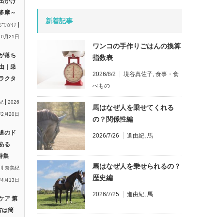
出かけ
多摩～
新着記事
|
おでかけ
10月21日
ワンコの手作りごはんの換算
が落ち
指数表
由｜乗
2026/8/2
境谷真佐子
,
食事・食
ラクタ
べもの
|
紀
2026
馬はなぜ人を乗せてくれる
2月20日
の？関係性編
道のド
2026/7/26
進由紀
,
馬
ある
特集
馬はなぜ人を乗せられるの？
川 奈美紀
歴史編
年4月13日
2026/7/25
進由紀
,
馬
ケア 第
方は簡