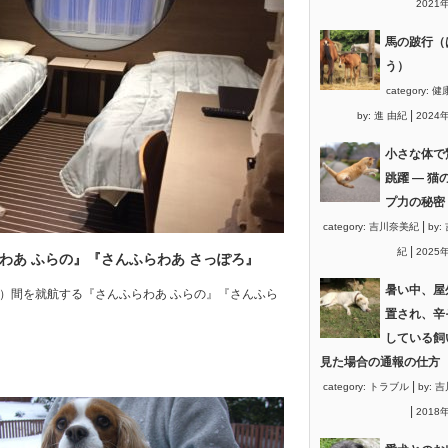
2021
馬の跛行（
う）
category:
健
|
by:
進 由紀
2024
小さな体で
跳躍 ― 猫
プ力の秘密
|
category:
吉川奈美紀
by:
|
紀
2025
わあ ふらの』『さんふらわあ さっぽろ』
暑い中、屋
）間を就航する『さんふらわあ ふらの』『さんふら
置され、辛
している飼
見た場合の通報の仕方
|
category:
トラブル
by:
吉
|
2018