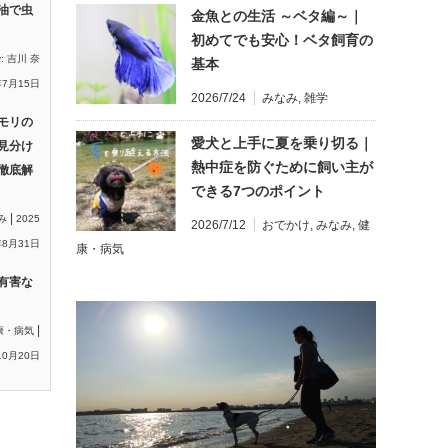
油で虫
金魚との生活 ～ベタ編～｜
初めてでも安心！ベタ飼育の
y:
吉川 奈
基本
年7月15日
2026/7/24
みなみ
,
雑学
モリの
愛犬と上手に夏を乗り切る｜
見分け
熱中症を防ぐために飼い主が
徹底解
できる7つのポイント
|
み
2025
2026/7/12
おでかけ
,
みなみ
,
健
8月31日
康・病気
有害な
|
康・病気
10月20日