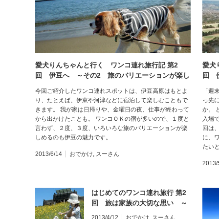
愛犬りんちゃんと行く ワンコ連れ旅行記 第2
愛犬
回 伊豆へ ～その2 旅のバリエーションが楽し
回 
める伊豆～
今回ご紹介したワンコ連れスポットは、伊豆高原はもとよ
「週
り、たとえば、伊東や河津などに宿泊して楽しむこともで
っ先
きます。 我が家は日帰りや、金曜日の夜、仕事が終わって
か。
から出かけたことも。 ワンコＯＫの宿が多いので、１度と
入場
言わず、２度、３度、いろいろな旅のバリエーションが楽
回は
しめるのも伊豆の魅力です。
に、
たい
2013/6/14
おでかけ
,
スーさん
2013/
はじめてのワンコ連れ旅行 第2
回 旅は家族の大切な思い ～
北海道到着、そして初旅行から
2013/4/12
おでかけ
,
スーさん