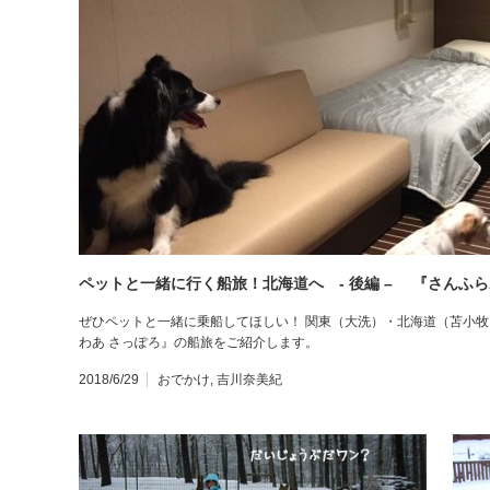
ペットと一緒に行く船旅！北海道へ - 後編 – 『さんふら
ぜひペットと一緒に乗船してほしい！ 関東（大洗）・北海道（苫小牧
わあ さっぽろ』の船旅をご紹介します。
2018/6/29
おでかけ
,
吉川奈美紀