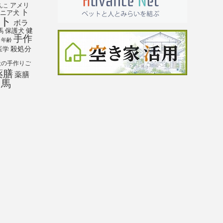
アメリ
んこ
ト
ニア犬
ト
ボラ
馬
保護犬
健
手作
年齢
殺処分
医学
犬の手作りご
薬膳
薬膳
馬