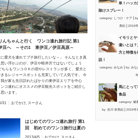
単！ハッカ
除けスプレー！
|
category:
しつけ・ケア
b
|
美紀
2016
イモリとヤ
りんちゃんと行く ワンコ連れ旅行記 第1
違いとは？
伊豆へ ～その1 東伊豆／伊豆高原～
方と特徴を
末に愛犬を連れてプチ旅行したいな～」 そんなとき真
説！
に思い浮かぶのが、伊豆や軽井沢ではないでしょう
|
category:
みなみ
by:
みな
 どちらもワンコＯＫの宿やレストランが多く、愛犬と
できるレジャースポットも充実していて人気です。 今
年
、我が家も先日訪れたばかりの東伊豆エリアを中心
ワンコ連れにオススメの伊豆観光スポットをご紹介し
馬にとって
と思います。
食品
category:
健
5/31
おでかけ
,
スーさん
|
by:
吉川 奈美紀
2024年
はじめてのワンコ連れ旅行 第1
回 初めてのワンコ旅行は夏の
北海道 ～旅支度と空港の出発
2013/4/5
おでかけ
,
スーさん