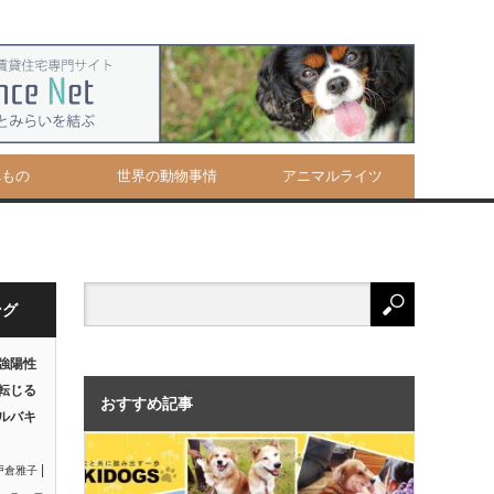
べもの
世界の動物事情
アニマルライツ
ング
強陽性
転じる
おすすめ記事
ルバキ
|
戸倉雅子