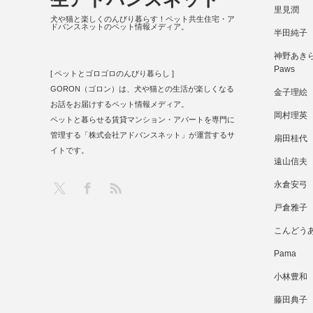
里見潤
犬や猫と楽しくのんびり暮らす！ペット共生住宅・ア
ドバンスネットのペット情報メディア。
半田純子
神野あきら 
Paws
[ ペットとゴロゴロのんびり暮らし ]
GORON（ゴロン）は、犬や猫との生活が楽しくなる
金子理絵
お話をお届けするペット情報メディア。
岡村理英
ペットと暮らせる賃貸マンション・アパートを専門に
管理する「株式会社アドバンスネット」が運営するサ
扇田桂代
イトです。
遠山信夫
RSS
X
Facebook
永倉安弓
戸倉雅子
こんどう
Pama
小林豊和
藤田典子