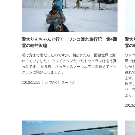
愛犬りんちゃんと行く ワンコ連れ旅行記 第4回
愛犬
雪の軽井沢編
雪の
明け方まで雨だったのですが、朝起きたら一面銀世界に変
ワン
わっていました！ ウッドチップだったドッグランはもう真
沢で
っ白です。 朝食後、さっそくスノーウエアに着替えてドッ
しか
グランに飛び出しました。
連れて
ます
2013/11/15
おでかけ
,
スーさん
旅行
り、
よく
2013/