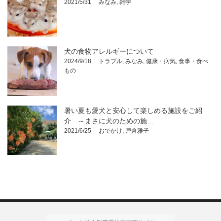
2021/5/31
みなみ
,
雑学
犬の食物アレルギーについて
2024/9/18
トラブル
,
みなみ
,
健康・病気
,
食事・食べ
もの
暑い夏も愛犬と安心して楽しめる施設をご紹
介 ～まさに犬のための施…
2021/6/25
おでかけ
,
戸倉雅子