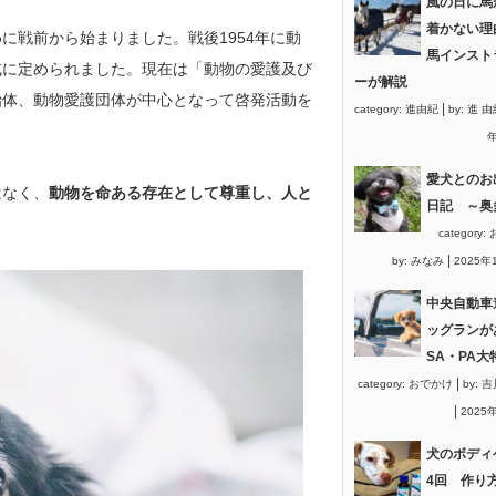
風の日に馬
着かない理
に戦前から始まりました。戦後1954年に動
馬インスト
式に定められました。現在は「動物の愛護及び
ーが解説
治体、動物愛護団体が中心となって啓発活動を
|
category:
進由紀
by:
進 由
年
愛犬とのお
はなく、
動物を命ある存在として尊重し、人と
日記 ～奥
category:
|
by:
みなみ
2025年
中央自動車
ッグランが
SA・PA大
|
category:
おでかけ
by:
吉
|
2025
犬のボディ
4回 作り