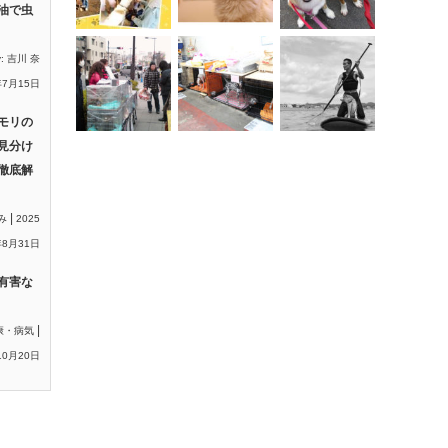
油で虫
y:
吉川 奈
年7月15日
モリの
見分け
徹底解
|
み
2025
8月31日
有害な
|
康・病気
10月20日