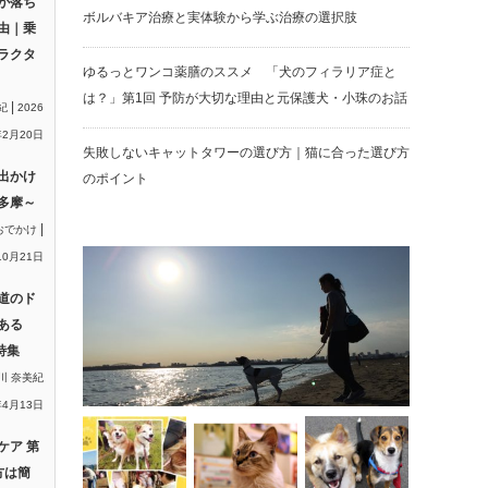
が落ち
ボルバキア治療と実体験から学ぶ治療の選択肢
由｜乗
ラクタ
ゆるっとワンコ薬膳のススメ 「犬のフィラリア症と
は？」第1回 予防が大切な理由と元保護犬・小珠のお話
|
紀
2026
2月20日
失敗しないキャットタワーの選び方｜猫に合った選び方
出かけ
のポイント
多摩～
|
おでかけ
10月21日
道のド
ある
特集
川 奈美紀
年4月13日
ケア 第
方は簡