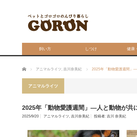
飼い方
しつけ
健康
ホーム
アニマルライツ
,
吉川奈美紀
2025年「動物愛護週間」
アニマルライツ
2025年「動物愛護週間」―人と動物が共
2025/9/20
アニマルライツ
,
吉川奈美紀
投稿者:
吉川 奈美紀