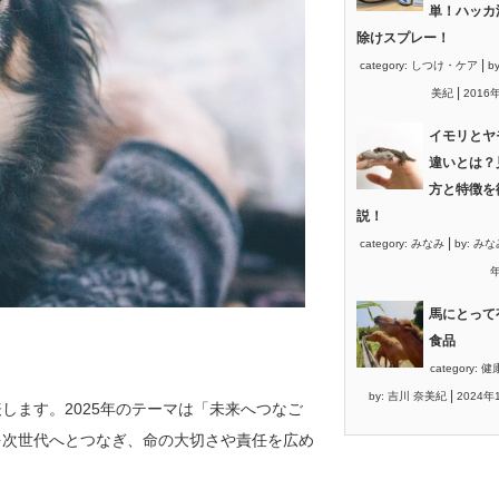
単！ハッカ
除けスプレー！
|
category:
しつけ・ケア
b
|
美紀
2016
イモリとヤ
違いとは？
方と特徴を
説！
|
category:
みなみ
by:
みな
年
馬にとって
食品
category:
健
|
by:
吉川 奈美紀
2024年
します。2025年のテーマは「未来へつなご
を次世代へとつなぎ、命の大切さや責任を広め