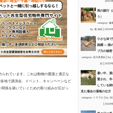
2021
馬の跛行（
う）
category:
健
|
by:
進 由紀
2024
小さな体で
跳躍 ― 猫
プ力の秘密
|
category:
吉川奈美紀
by:
|
紀
2025
暑い中、屋
定められています。これは動物の愛護と適正な
置され、辛
国各地で講演会、イベント、キャンペーンなど
している飼
良い関係を築いていくための取り組みが広がっ
見た場合の通報の仕方
|
category:
トラブル
by:
吉
|
2018