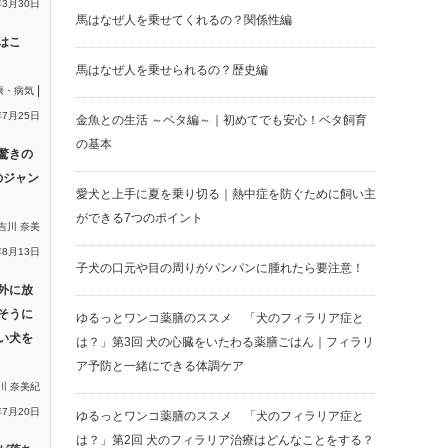
年3月30日
馬はなぜ人を乗せてくれるの？関係性編
はこ
馬はなぜ人を乗せられるの？歴史編
|
康・病気
年7月25日
金魚との生活 ～ベタ編～｜初めてでも安心！ベタ飼育
の基本
驚きの
のジャン
愛犬と上手に夏を乗り切る｜熱中症を防ぐために飼い主
ができる7つのポイント
吉川 奈美
年8月13日
子犬の口元や目の周りがパンパンに腫れたら要注意！
外に放
そうに
ゆるっとワンコ薬膳のススメ 「犬のフィラリア症と
い犬を
は？」第3回 犬の心臓をいたわる薬膳ごはん｜フィラリ
ア予防と一緒にできる体調ケア
川 奈美紀
年7月20日
ゆるっとワンコ薬膳のススメ 「犬のフィラリア症と
は？」第2回 犬のフィラリア治療はどんなことをする？