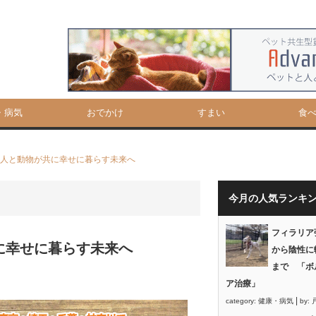
・病気
おでかけ
すまい
食
―人と動物が共に幸せに暮らす未来へ
今月の人気ランキ
フィラリア
に幸せに暮らす未来へ
から陰性に
まで 「ボ
ア治療」
|
category:
健康・病気
by: