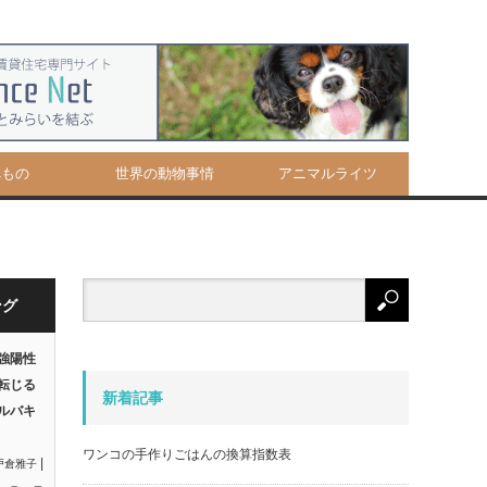
べもの
世界の動物事情
アニマルライツ
ング
強陽性
転じる
新着記事
ルバキ
ワンコの手作りごはんの換算指数表
|
戸倉雅子