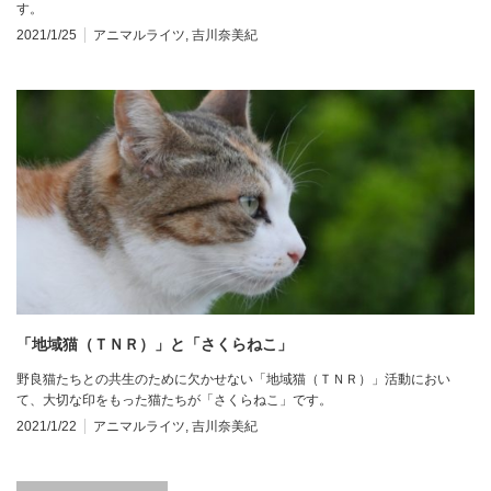
す。
2021/1/25
アニマルライツ
,
吉川奈美紀
「地域猫（ＴＮＲ）」と「さくらねこ」
野良猫たちとの共生のために欠かせない「地域猫（ＴＮＲ）」活動におい
て、大切な印をもった猫たちが「さくらねこ」です。
2021/1/22
アニマルライツ
,
吉川奈美紀