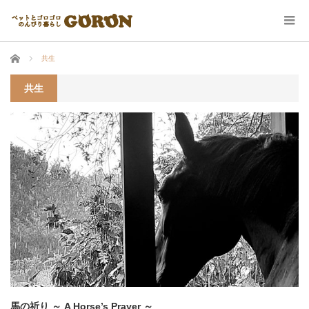
ホーム
共生
共生
馬の祈り ～ A Horse’s Prayer ～