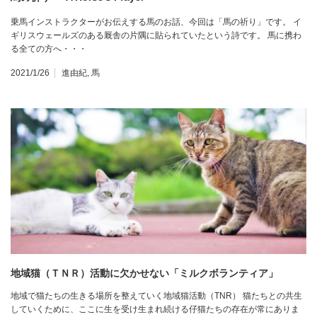
乗馬インストラクターがお伝えする馬のお話、今回は「馬の祈り」です。 イ
ギリスウェールズのある厩舎の片隅に貼られていたという詩です。 馬に携わ
る全ての方へ・・・
2021/1/26
進由紀
,
馬
地域猫（ＴＮＲ）活動に欠かせない「ミルクボランティア」
地域で猫たちの生きる場所を整えていく地域猫活動（TNR） 猫たちとの共生
していくために、ここに生を受け生まれ続ける仔猫たちの存在が常にありま