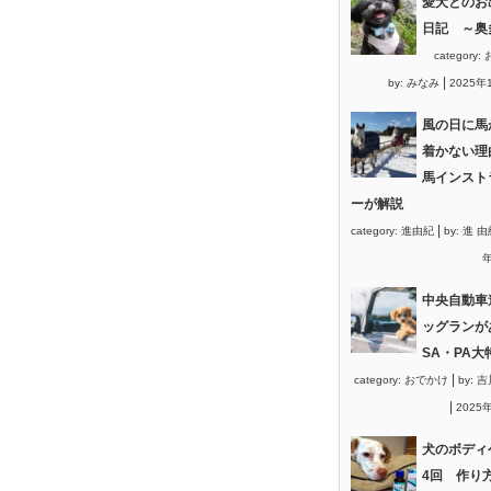
愛犬とのお
日記 ～奥
category:
|
by:
みなみ
2025年
風の日に馬
着かない理
馬インスト
ーが解説
|
category:
進由紀
by:
進 由
年
中央自動車
ッグランが
SA・PA大
|
category:
おでかけ
by:
吉
|
2025
犬のボディ
4回 作り