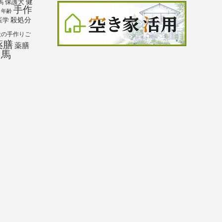
馬
保護犬
健
手作
年齢
殺処分
医学
犬の手作りご
薬膳
薬膳
馬