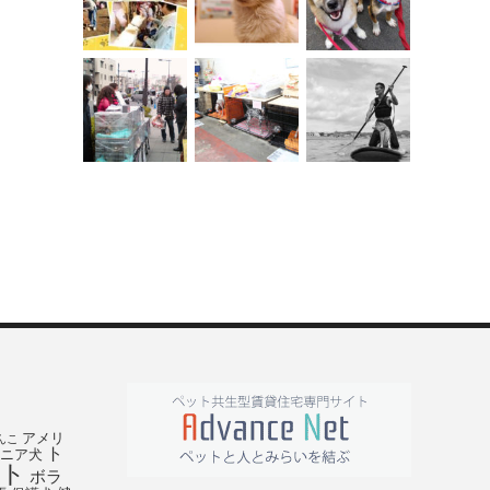
アメリ
んこ
ト
ニア犬
ト
ボラ