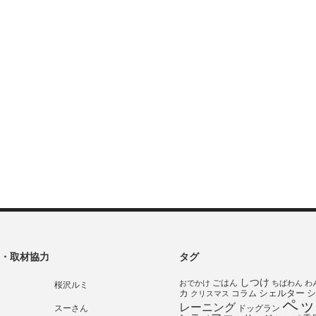
・取材協力
タグ
しつけ
ごはん
おでかけ
ちばわん
わ
桜沢ルミ
シェルター
シ
カ
コラム
クリスマス
ペッ
レーニング
スーさん
ドッグラン