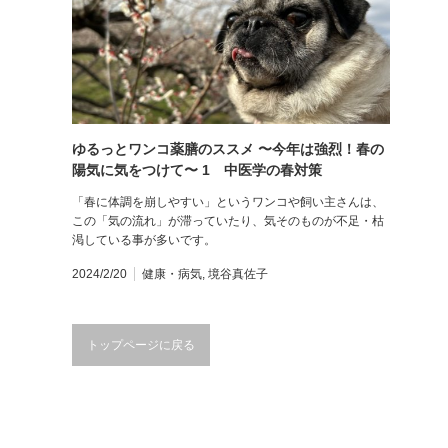
ゆるっとワンコ薬膳のススメ 〜今年は強烈！春の
陽気に気をつけて〜 1 中医学の春対策
「春に体調を崩しやすい」というワンコや飼い主さんは、
この「気の流れ」が滞っていたり、気そのものが不足・枯
渇している事が多いです。
2024/2/20
健康・病気
,
境谷真佐子
トップページに戻る