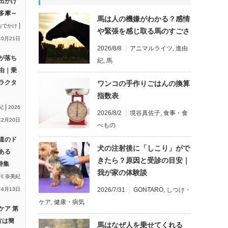
出かけ
多摩～
馬は人の機嫌がわかる？感情
|
おでかけ
や緊張を感じ取る馬のすごさ
10月21日
2026/8/8
アニマルライツ
,
進由
が落ち
紀
,
馬
由｜乗
ラクタ
ワンコの手作りごはんの換算
指数表
|
紀
2026
2026/8/2
境谷真佐子
,
食事・食
2月20日
べもの
道のド
犬の注射後に「しこり」がで
ある
きたら？原因と受診の目安｜
特集
我が家の体験談
川 奈美紀
2026/7/31
GONTARO
,
しつけ・
年4月13日
ケア
,
健康・病気
ケア 第
方は簡
馬はなぜ人を乗せてくれる