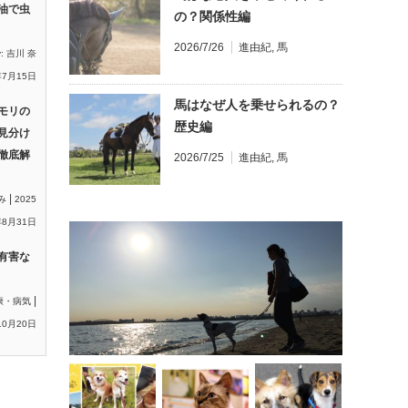
油で虫
の？関係性編
2026/7/26
進由紀
,
馬
y:
吉川 奈
年7月15日
馬はなぜ人を乗せられるの？
モリの
歴史編
見分け
徹底解
2026/7/25
進由紀
,
馬
|
み
2025
8月31日
有害な
|
康・病気
10月20日