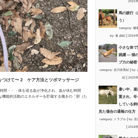
2021
馬の跛行（
う）
category:
健
|
by:
進 由紀
2024
小さな体で
跳躍 ― 猫
プ力の秘密
|
category:
吉川奈美紀
by:
|
紀
2025
をつけて〜 2 ケア方法とツボマッサージ
暑い中、屋
の時間・・・体を巡る血が浄化され、血が休む時間
々な機能的活動のエネルギーを貯蔵する働きの「胆（た
置され、辛
している飼
見た場合の通報の仕方
|
category:
トラブル
by:
吉
|
2018