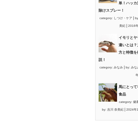
単！ハッカ
除けスプレー！
|
category:
しつけ・ケア
b
|
美紀
2016
イモリとヤ
違いとは？
方と特徴を
説！
|
category:
みなみ
by:
みな
年
馬にとって
食品
category:
健
|
by:
吉川 奈美紀
2024年