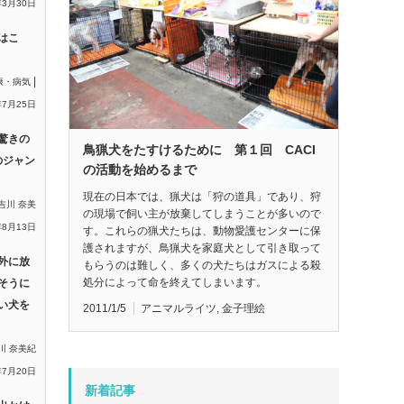
年3月30日
はこ
|
康・病気
年7月25日
驚きの
鳥猟犬をたすけるために 第１回 CACI
のジャン
の活動を始めるまで
現在の日本では、猟犬は「狩の道具」であり、狩
吉川 奈美
の現場で飼い主が放棄してしまうことが多いので
年8月13日
す。これらの猟犬たちは、動物愛護センターに保
護されますが、鳥猟犬を家庭犬として引き取って
外に放
もらうのは難しく、多くの犬たちはガスによる殺
処分によって命を終えてしまいます。
そうに
い犬を
2011/1/5
アニマルライツ
,
金子理絵
川 奈美紀
年7月20日
新着記事