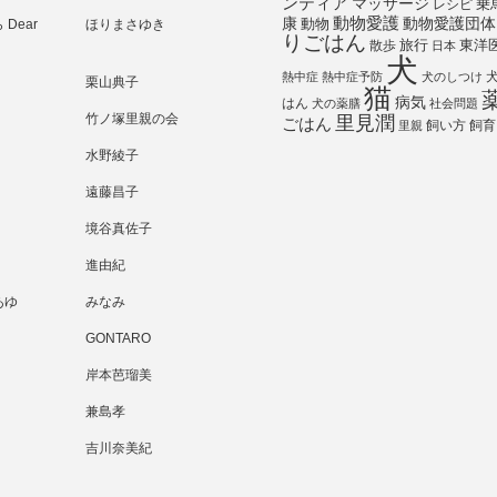
ンティア
マッサージ
乗
レシピ
動物愛護
動物愛護団体
康
動物
Dear
ほりまさゆき
りごはん
旅行
散歩
東洋
日本
犬
熱中症
熱中症予防
犬のしつけ
栗山典子
猫
病気
はん
犬の薬膳
社会問題
竹ノ塚里親の会
里見潤
ごはん
飼い方
飼育
里親
水野綾子
遠藤昌子
境谷真佐子
進由紀
あゆ
みなみ
GONTARO
岸本芭瑠美
兼島孝
吉川奈美紀