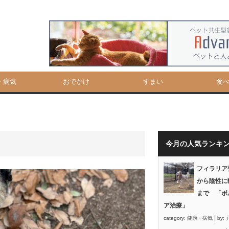
・病気
おでかけ
すまい
食
今月の人気ランキ
フィラリア
から陰性に
まで 「ボ
ア治療」
|
category:
健康・病気
by: