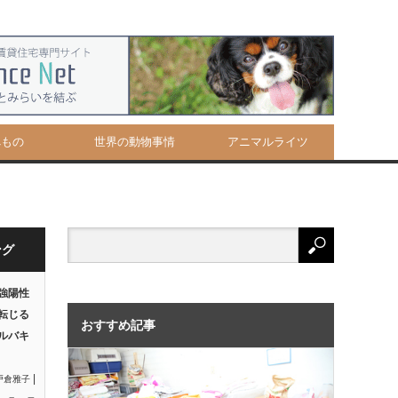
べもの
世界の動物事情
アニマルライツ
ング
強陽性
転じる
おすすめ記事
ルバキ
|
戸倉雅子