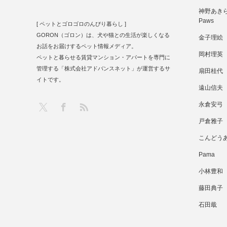
神野あきら 
Paws
[ ペットとゴロゴロのんびり暮らし ]
GORON（ゴロン）は、犬や猫との生活が楽しくなる
金子理絵
お話をお届けするペット情報メディア。
岡村理英
ペットと暮らせる賃貸マンション・アパートを専門に
管理する「株式会社アドバンスネット」が運営するサ
扇田桂代
イトです。
遠山信夫
RSS
X
Facebook
永倉安弓
戸倉雅子
こんどう
Pama
小林豊和
藤田典子
石田戢