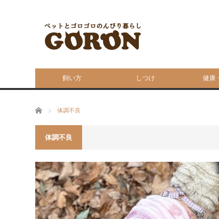
飼い方
しつけ
健康
ホーム
体調不良
体調不良