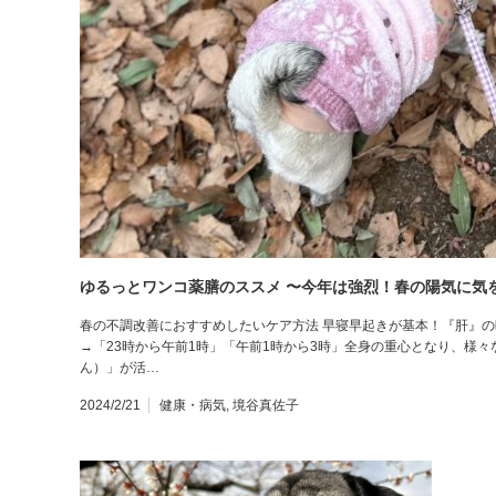
ゆるっとワンコ薬膳のススメ 〜今年は強烈！春の陽気に気
春の不調改善におすすめしたいケア方法 早寝早起きが基本！『肝』
→「23時から午前1時」「午前1時から3時」全身の重心となり、様
ん）」が活…
2024/2/21
健康・病気
,
境谷真佐子