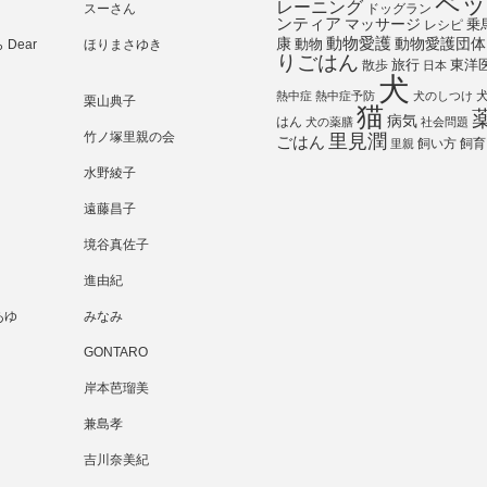
ペッ
レーニング
スーさん
ドッグラン
ンティア
マッサージ
乗
レシピ
動物愛護
動物愛護団体
康
動物
Dear
ほりまさゆき
りごはん
旅行
散歩
東洋
日本
犬
熱中症
熱中症予防
犬のしつけ
栗山典子
猫
病気
はん
犬の薬膳
社会問題
竹ノ塚里親の会
里見潤
ごはん
飼い方
飼育
里親
水野綾子
遠藤昌子
境谷真佐子
進由紀
あゆ
みなみ
GONTARO
岸本芭瑠美
兼島孝
吉川奈美紀