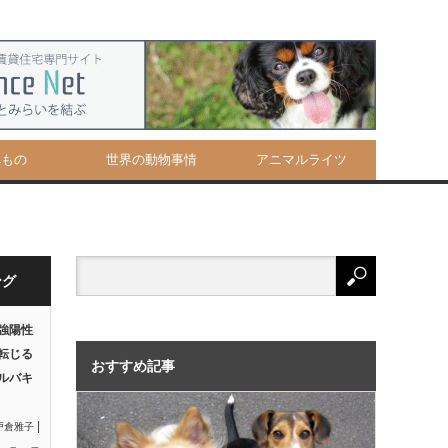
べもの
世界の動物事情
アニマルライツ
ング
強陽性
転じる
おすすめ記事
ルバキ
|
戸倉雅子