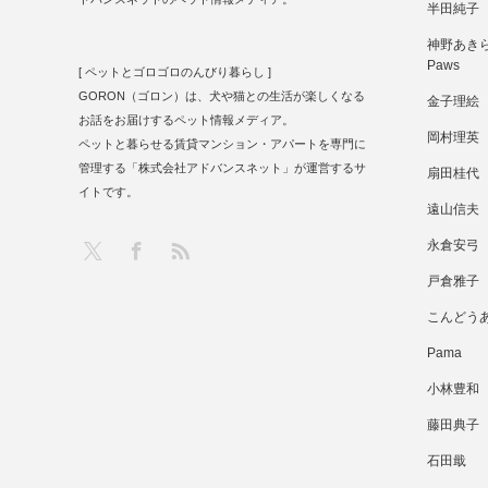
半田純子
神野あきら 
Paws
[ ペットとゴロゴロのんびり暮らし ]
GORON（ゴロン）は、犬や猫との生活が楽しくなる
金子理絵
お話をお届けするペット情報メディア。
岡村理英
ペットと暮らせる賃貸マンション・アパートを専門に
管理する「株式会社アドバンスネット」が運営するサ
扇田桂代
イトです。
遠山信夫
RSS
X
Facebook
永倉安弓
戸倉雅子
こんどう
Pama
小林豊和
藤田典子
石田戢