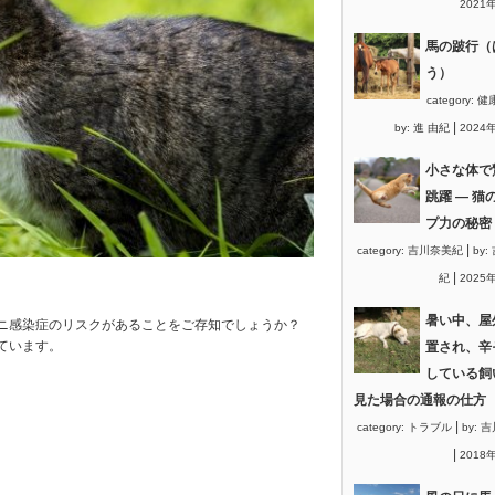
2021
馬の跛行（
う）
category:
健
|
by:
進 由紀
2024
小さな体で
跳躍 ― 猫
プ力の秘密
|
category:
吉川奈美紀
by:
|
紀
2025
暑い中、屋
ニ感染症のリスクがあることをご存知でしょうか？
ています。
置され、辛
している飼
見た場合の通報の仕方
|
category:
トラブル
by:
吉
|
2018