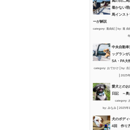
風の日に馬
着かない理
馬インスト
ーが解説
|
category:
進由紀
by:
進 由
年
中央自動車
ッグランが
SA・PA大
|
category:
おでかけ
by:
吉
|
2025
愛犬とのお
日記 ～奥
category:
|
by:
みなみ
2025年
犬のボディ
4回 作り