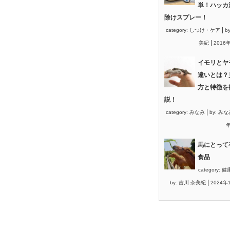
単！ハッカ
除けスプレー！
|
category:
しつけ・ケア
b
|
美紀
2016
イモリとヤ
違いとは？
方と特徴を
説！
|
category:
みなみ
by:
みな
年
馬にとって
食品
category:
健
|
by:
吉川 奈美紀
2024年