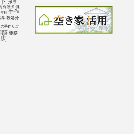
ト
ボラ
馬
保護犬
健
手作
年齢
殺処分
医学
犬の手作りご
薬膳
薬膳
馬