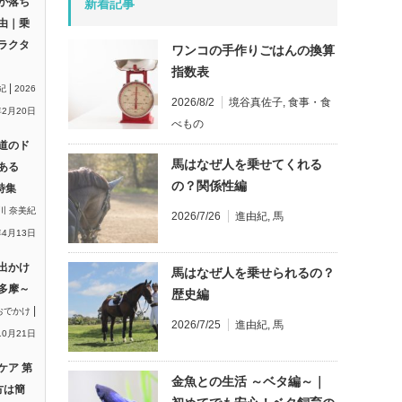
が落ち
新着記事
由｜乗
ラクタ
ワンコの手作りごはんの換算
指数表
|
紀
2026
2026/8/2
境谷真佐子
,
食事・食
2月20日
べもの
道のド
馬はなぜ人を乗せてくれる
ある
の？関係性編
特集
川 奈美紀
2026/7/26
進由紀
,
馬
年4月13日
出かけ
馬はなぜ人を乗せられるの？
多摩～
歴史編
|
おでかけ
2026/7/25
進由紀
,
馬
10月21日
ケア 第
金魚との生活 ～ベタ編～｜
方は簡