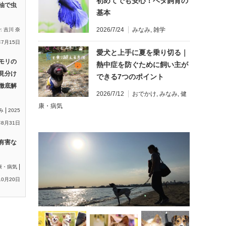
初めてでも安心！ベタ飼育の
油で虫
基本
2026/7/24
みなみ
,
雑学
y:
吉川 奈
年7月15日
愛犬と上手に夏を乗り切る｜
モリの
熱中症を防ぐために飼い主が
見分け
できる7つのポイント
徹底解
2026/7/12
おでかけ
,
みなみ
,
健
康・病気
|
み
2025
8月31日
有害な
|
康・病気
10月20日