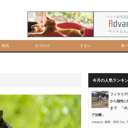
・病気
おでかけ
すまい
食
今月の人気ランキ
フィラリア
から陰性に
まで 「ボ
ア治療」
|
category:
健康・病気
by: