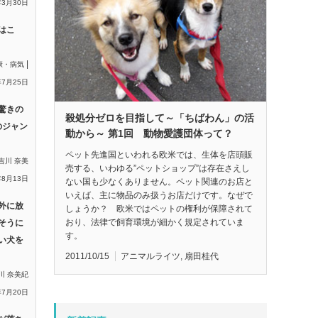
年3月30日
はこ
|
康・病気
年7月25日
驚きの
殺処分ゼロを目指して～「ちばわん」の活
のジャン
動から～ 第1回 動物愛護団体って？
ペット先進国といわれる欧米では、生体を店頭販
吉川 奈美
売する、いわゆる”ペットショップ”は存在さえし
年8月13日
ない国も少なくありません。ペット関連のお店と
いえば、主に物品のみ扱うお店だけです。なぜで
外に放
しょうか？ 欧米ではペットの権利が保障されて
おり、法律で飼育環境が細かく規定されていま
そうに
す。
い犬を
2011/10/15
アニマルライツ
,
扇田桂代
川 奈美紀
年7月20日