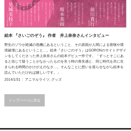
絵本 『さいごのぞう』 作者 井上奈奈さんインタビュー
野生のゾウが絶滅の危機にあるということ、その原因が人間による密猟や環
境破壊にあるということ…。絵本『さいごのぞう』はGORONのサイトデザイ
ンをしてくださった井上奈奈さんの絵本デビュー作です。「ずっとそこにあ
ると信じて疑うことがなかったものを失う時の喪失感と、同じ時代を共に生
きられる時間のかけがえのなさ…。そんなことに想いを巡らせながら絵本を
読んでいただければ嬉しいです。」
2014/1/31
アニマルライツ
,
グッズ
トップページに戻る