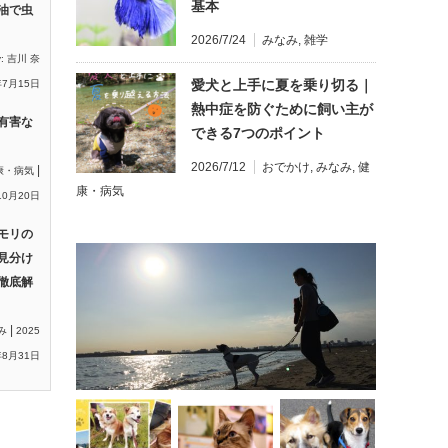
基本
油で虫
2026/7/24
みなみ
,
雑学
y:
吉川 奈
愛犬と上手に夏を乗り切る｜
年7月15日
熱中症を防ぐために飼い主が
有害な
できる7つのポイント
2026/7/12
おでかけ
,
みなみ
,
健
|
康・病気
康・病気
10月20日
モリの
見分け
徹底解
|
み
2025
8月31日