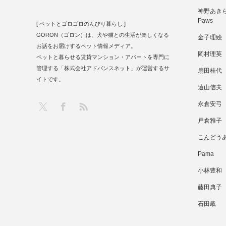
神野あきら 
Paws
[ ペットとゴロゴロのんびり暮らし ]
GORON（ゴロン）は、犬や猫との生活が楽しくなる
金子理絵
お話をお届けするペット情報メディア。
岡村理英
ペットと暮らせる賃貸マンション・アパートを専門に
管理する「株式会社アドバンスネット」が運営するサ
扇田桂代
イトです。
遠山信夫
RSS
X
Facebook
永倉安弓
戸倉雅子
こんどう
Pama
小林豊和
藤田典子
石田戢