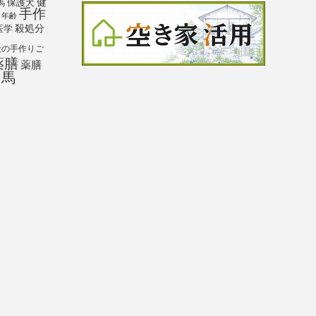
馬
保護犬
健
手作
年齢
殺処分
医学
犬の手作りご
薬膳
薬膳
馬