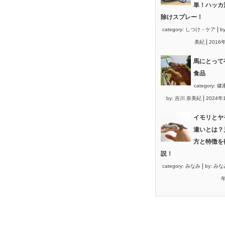
単！ハッカ
除けスプレー！
|
category:
しつけ・ケア
b
|
美紀
2016
馬にとって
食品
category:
健
|
by:
吉川 奈美紀
2024年
イモリとヤ
違いとは？
方と特徴を
説！
|
category:
みなみ
by:
みな
年