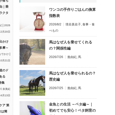
が落ち
由｜乗
ワンコの手作りごはんの換算
ラクタ
指数表
2026/8/2
境谷真佐子
,
食事・食
|
紀
2026
べもの
2月20日
出かけ
馬はなぜ人を乗せてくれる
多摩～
の？関係性編
|
おでかけ
2026/7/26
進由紀
,
馬
10月21日
道のド
馬はなぜ人を乗せられるの？
ある
歴史編
特集
2026/7/25
進由紀
,
馬
川 奈美紀
年4月13日
金魚との生活 ～ベタ編～｜
ケア 第
初めてでも安心！ベタ飼育の
方は簡