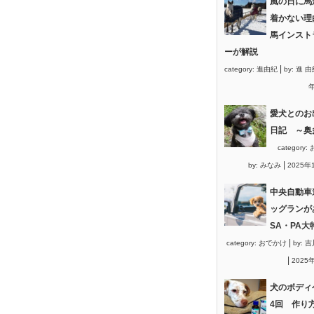
風の日に馬
着かない理
馬インスト
ーが解説
|
category:
進由紀
by:
進 由
年
愛犬とのお
日記 ～奥
category:
|
by:
みなみ
2025年
中央自動車
ッグランが
SA・PA大
|
category:
おでかけ
by:
吉
|
2025
犬のボディ
4回 作り