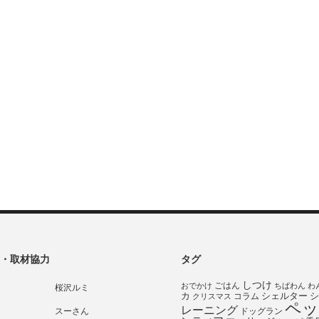
・取材協力
タグ
しつけ
ごはん
おでかけ
ちばわん
わ
桜沢ルミ
シェルター
シ
カ
コラム
クリスマス
ペッ
レーニング
スーさん
ドッグラン