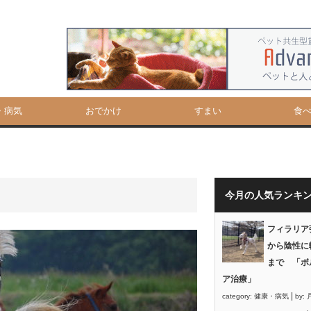
・病気
おでかけ
すまい
食
今月の人気ランキ
フィラリア
から陰性に
まで 「ボ
ア治療」
|
category:
健康・病気
by: