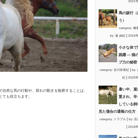
2021
馬の跛行（
う）
category:
健
|
by:
進 由紀
2024
小さな体で
跳躍 ― 猫
プ力の秘密
|
category:
吉川奈美紀
by:
|
紀
2025
暑い中、屋
で自然な馬の行動や、群れの動きを観察することは、
とても役立ちます。
置され、辛
している飼
見た場合の通報の仕方
|
category:
トラブル
by:
吉
|
2018