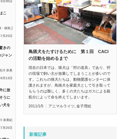
年3月30日
はこ
|
康・病気
年7月25日
驚きの
鳥猟犬をたすけるために 第１回 CACI
のジャン
の活動を始めるまで
現在の日本では、猟犬は「狩の道具」であり、狩
吉川 奈美
の現場で飼い主が放棄してしまうことが多いので
年8月13日
す。これらの猟犬たちは、動物愛護センターに保
護されますが、鳥猟犬を家庭犬として引き取って
外に放
もらうのは難しく、多くの犬たちはガスによる殺
処分によって命を終えてしまいます。
そうに
い犬を
2011/1/5
アニマルライツ
,
金子理絵
川 奈美紀
年7月20日
新着記事