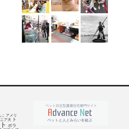
アメリ
んこ
ト
ニア犬
ト
ボラ