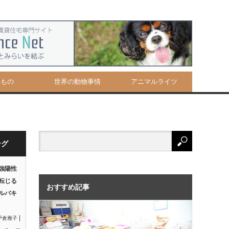
べもの
世界の動物事情
アニマルライツ
ング
強陽性
転じる
おすすめ記事
ルバキ
|
戸倉雅子