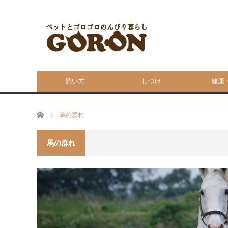
飼い方
しつけ
健康
ホーム
馬の群れ
馬の群れ