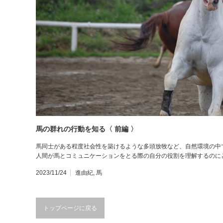
馬の群れの行動を知る〈 前編 〉
馬同士がある程度社会性を築けるような多頭放牧など、自然環境の中
人間が馬とコミュニケーションをとる際の自分の役割を理解するのに
2023/11/24
進由紀
,
馬
トップページに戻る