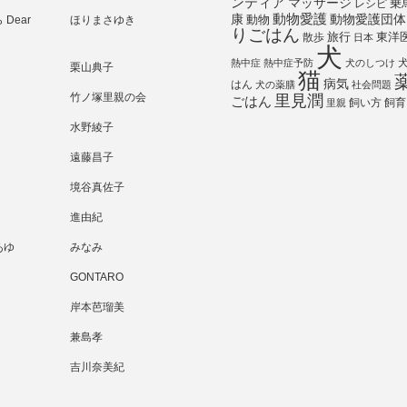
ンティア
マッサージ
乗
レシピ
動物愛護
動物愛護団体
康
動物
Dear
ほりまさゆき
りごはん
旅行
散歩
東洋
日本
犬
熱中症
熱中症予防
犬のしつけ
栗山典子
猫
病気
はん
犬の薬膳
社会問題
竹ノ塚里親の会
里見潤
ごはん
飼い方
飼育
里親
水野綾子
遠藤昌子
境谷真佐子
進由紀
あゆ
みなみ
GONTARO
岸本芭瑠美
兼島孝
吉川奈美紀