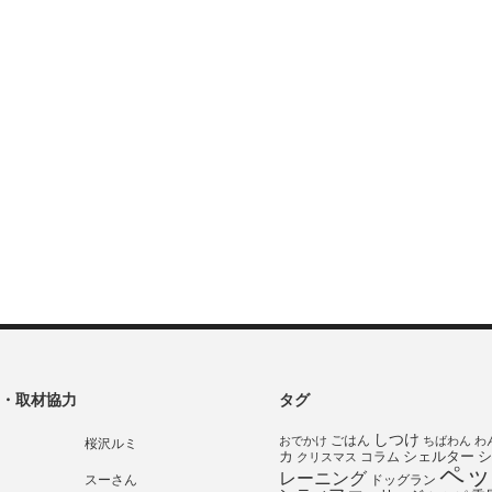
・取材協力
タグ
しつけ
ごはん
おでかけ
ちばわん
わ
桜沢ルミ
シェルター
シ
カ
コラム
クリスマス
ペッ
レーニング
スーさん
ドッグラン