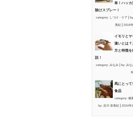
単！ハッカ
除けスプレー！
|
category:
しつけ・ケア
b
|
美紀
2016
イモリとヤ
違いとは？
方と特徴を
説！
|
category:
みなみ
by:
みな
年
馬にとって
食品
category:
健
|
by:
吉川 奈美紀
2024年