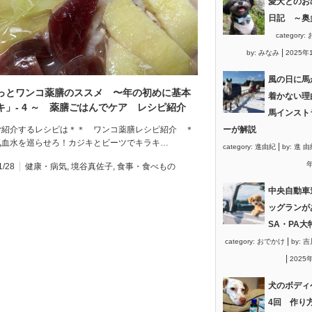
愛犬とのお
日記 ～奥
category:
|
by:
みなみ
2025年
風の日に馬
っとワンコ薬膳のススメ 〜年の初めに基本
着かない理
キ」- 4 ～ 薬膳ごはんでケア レシピ紹介
馬インスト
ご紹介するレシピは＊＊ ワンコ薬膳レシピ紹介 ＊
ーが解説
気血水を巡らせろ！カジキとビーツでキラキ…
|
category:
進由紀
by:
進 由
年
1/28
健康・病気
,
境谷真佐子
,
食事・食べもの
中央自動車
ッグランが
SA・PA大
|
category:
おでかけ
by:
吉
|
2025
犬のボディ
4回 作り