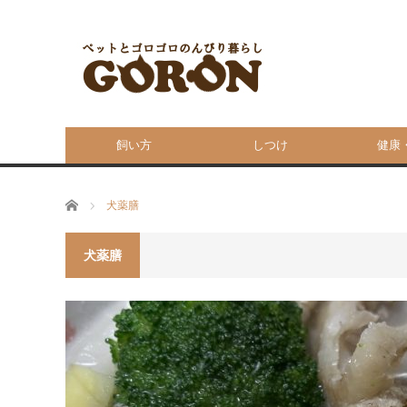
飼い方
しつけ
健康
ホーム
犬薬膳
犬薬膳