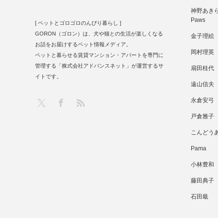
神野あきら 
Paws
[ ペットとゴロゴロのんびり暮らし ]
GORON（ゴロン）は、犬や猫との生活が楽しくなる
金子理絵
お話をお届けするペット情報メディア。
岡村理英
ペットと暮らせる賃貸マンション・アパートを専門に
管理する「株式会社アドバンスネット」が運営するサ
扇田桂代
イトです。
遠山信夫
RSS
X
Facebook
永倉安弓
戸倉雅子
こんどう
Pama
小林豊和
藤田典子
石田戢