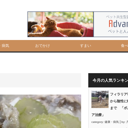
・病気
おでかけ
すまい
食
今月の人気ランキ
フィラリア
から陰性に
まで 「ボ
ア治療」
|
category:
健康・病気
by: