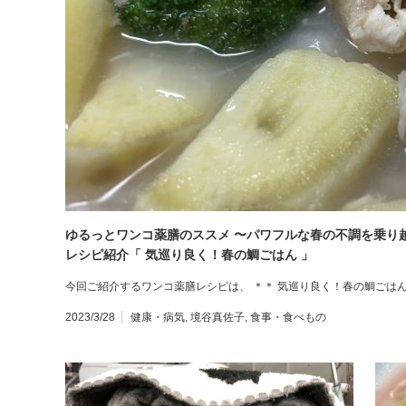
ゆるっとワンコ薬膳のススメ 〜パワフルな春の不調を乗り
レシピ紹介「 気巡り良く！春の鯛ごはん 」
今回ご紹介するワンコ薬膳レシピは、 ＊＊ 気巡り良く！春の鯛ごはん
2023/3/28
健康・病気
,
境谷真佐子
,
食事・食べもの