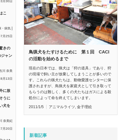
年3月30日
はこ
|
康・病気
年7月25日
驚きの
鳥猟犬をたすけるために 第１回 CACI
のジャン
の活動を始めるまで
現在の日本では、猟犬は「狩の道具」であり、狩
吉川 奈美
の現場で飼い主が放棄してしまうことが多いので
年8月13日
す。これらの猟犬たちは、動物愛護センターに保
護されますが、鳥猟犬を家庭犬として引き取って
外に放
もらうのは難しく、多くの犬たちはガスによる殺
処分によって命を終えてしまいます。
そうに
い犬を
2011/1/5
アニマルライツ
,
金子理絵
川 奈美紀
年7月20日
新着記事