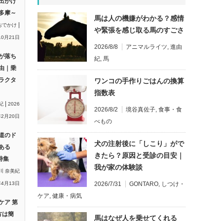
出かけ
多摩～
馬は人の機嫌がわかる？感情
|
おでかけ
や緊張を感じ取る馬のすごさ
10月21日
2026/8/8
アニマルライツ
,
進由
が落ち
紀
,
馬
由｜乗
ラクタ
ワンコの手作りごはんの換算
指数表
|
紀
2026
2026/8/2
境谷真佐子
,
食事・食
2月20日
べもの
道のド
犬の注射後に「しこり」がで
ある
きたら？原因と受診の目安｜
特集
我が家の体験談
川 奈美紀
2026/7/31
GONTARO
,
しつけ・
年4月13日
ケア
,
健康・病気
ケア 第
方は簡
馬はなぜ人を乗せてくれる