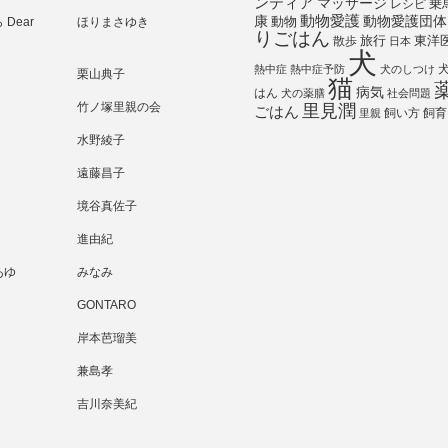
ンティア
マッサージ
乗
レシピ
動物愛護
動物愛護団体
康
動物
Dear
ほりまさゆき
りごはん
旅行
散歩
東洋
日本
犬
熱中症
熱中症予防
犬のしつけ
栗山典子
猫
病気
はん
犬の薬膳
社会問題
竹ノ塚里親の会
里見潤
ごはん
飼い方
飼育
里親
水野綾子
遠藤昌子
境谷真佐子
進由紀
あゆ
みなみ
GONTARO
岸本芭瑠美
兼島孝
吉川奈美紀