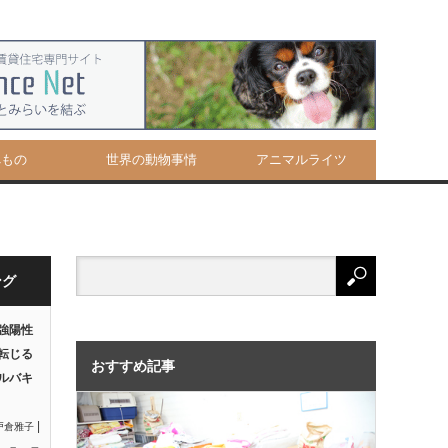
べもの
世界の動物事情
アニマルライツ
ング
強陽性
転じる
おすすめ記事
ルバキ
|
戸倉雅子