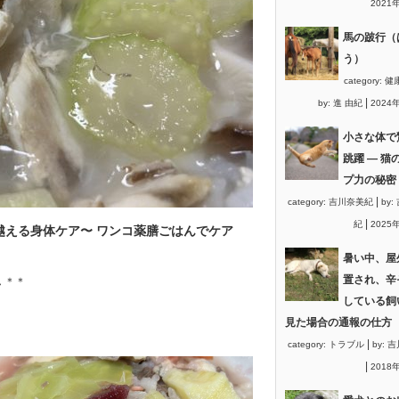
2021
馬の跛行（
う）
category:
健
|
by:
進 由紀
2024
小さな体で
跳躍 ― 猫
プ力の秘密
|
category:
吉川奈美紀
by:
|
紀
2025
越える身体ケア〜 ワンコ薬膳ごはんでケア
暑い中、屋
置され、辛
 ＊＊
している飼
見た場合の通報の仕方
|
category:
トラブル
by:
吉
|
2018