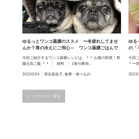
ゆるっとワンコ薬膳のススメ 〜冬疲れしてませ
ゆる
んか？胃の冷えにご用心～ ワンコ薬膳ごはんで
の「
ケア レシピ紹介
今回ご紹介するワンコ薬膳レシピは、＊＊ お腹の防寒！胃
今回
腸元気ご飯 ＊＊〈 材料 〉1食分豚肉…
＊〜
2023/2/24
境谷真佐子
,
食事・食べもの
2023/
トップページに戻る