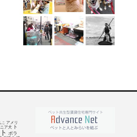
アメリ
んこ
ト
ニア犬
ト
ボラ