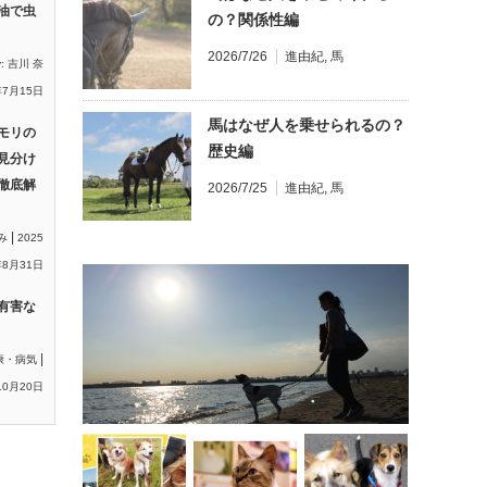
油で虫
の？関係性編
2026/7/26
進由紀
,
馬
y:
吉川 奈
年7月15日
馬はなぜ人を乗せられるの？
モリの
歴史編
見分け
徹底解
2026/7/25
進由紀
,
馬
|
み
2025
8月31日
有害な
|
康・病気
10月20日