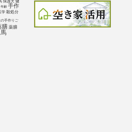
馬
保護犬
健
手作
年齢
殺処分
医学
犬の手作りご
薬膳
薬膳
馬