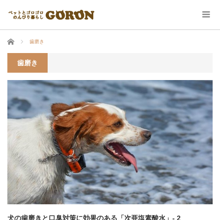
ホーム
歯磨き
歯磨き
犬の歯磨きと口臭対策に効果のある「次亜塩素酸水」- 2