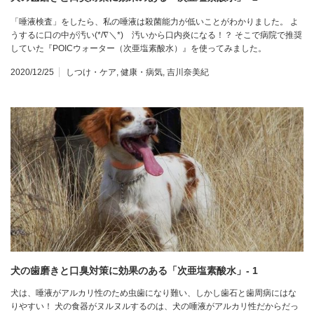
「唾液検査」をしたら、私の唾液は殺菌能力が低いことがわかりました。 よ
うするに口の中が汚い(*/∇＼*) 汚いから口内炎になる！？ そこで病院で推奨
していた『POICウォーター（次亜塩素酸水）』を使ってみました。
2020/12/25
しつけ・ケア
,
健康・病気
,
吉川奈美紀
犬の歯磨きと口臭対策に効果のある「次亜塩素酸水」- 1
犬は、唾液がアルカリ性のため虫歯になり難い、しかし歯石と歯周病にはな
りやすい！ 犬の食器がヌルヌルするのは、犬の唾液がアルカリ性だからだっ