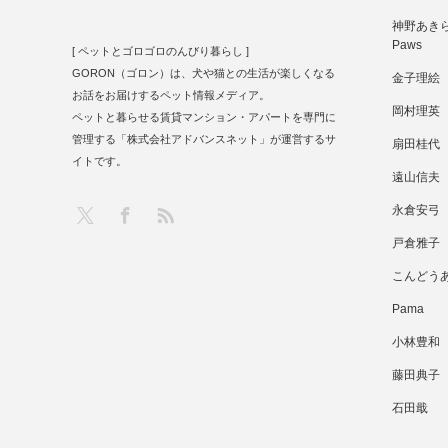
神野あきら 
Paws
[ ペットとゴロゴロのんびり暮らし ]
GORON（ゴロン）は、犬や猫との生活が楽しくなる
金子理絵
お話をお届けするペット情報メディア。
岡村理英
ペットと暮らせる賃貸マンション・アパートを専門に
管理する「株式会社アドバンスネット」が運営するサ
扇田桂代
イトです。
遠山信夫
RSS
X
Facebook
永倉安弓
戸倉雅子
こんどう
Pama
小林豊和
藤田典子
石田戢