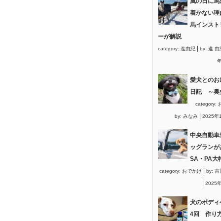
風の日に馬
着かない理
馬インスト
ーが解説
|
category:
進由紀
by:
進 由
年
愛犬とのお
日記 ～奥
category:
|
by:
みなみ
2025年
中央自動車
ッグランが
SA・PA大
|
category:
おでかけ
by:
吉
|
2025
犬のボディ
4回 作り