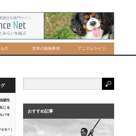
べもの
世界の動物事情
アニマルライツ
ング
強陽性
転じる
おすすめ記事
ルバキ
|
戸倉雅子