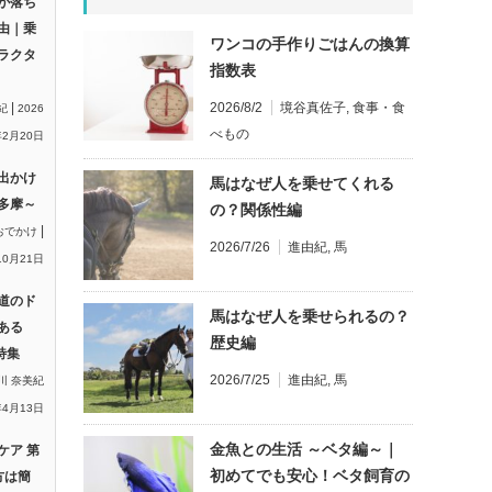
が落ち
由｜乗
ワンコの手作りごはんの換算
ラクタ
指数表
|
2026/8/2
境谷真佐子
,
食事・食
紀
2026
べもの
2月20日
出かけ
馬はなぜ人を乗せてくれる
多摩～
の？関係性編
|
おでかけ
2026/7/26
進由紀
,
馬
10月21日
道のド
馬はなぜ人を乗せられるの？
ある
歴史編
特集
2026/7/25
進由紀
,
馬
川 奈美紀
年4月13日
金魚との生活 ～ベタ編～｜
ケア 第
初めてでも安心！ベタ飼育の
方は簡