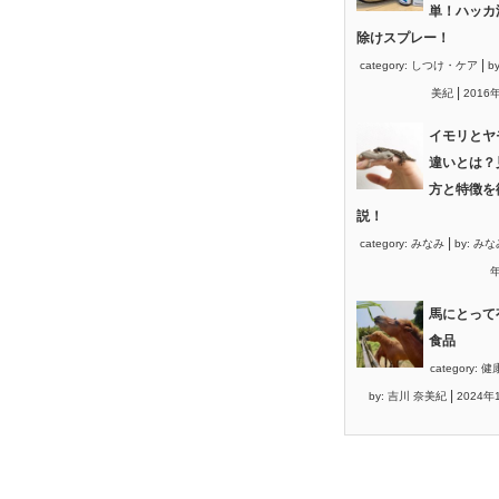
単！ハッカ
除けスプレー！
|
category:
しつけ・ケア
b
|
美紀
2016
イモリとヤ
違いとは？
方と特徴を
説！
|
category:
みなみ
by:
みな
年
馬にとって
食品
category:
健
|
by:
吉川 奈美紀
2024年