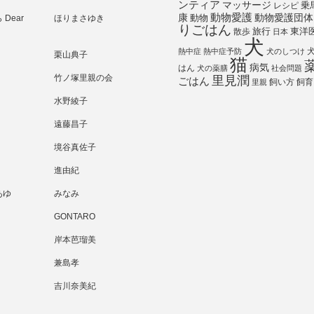
ンティア
マッサージ
乗
レシピ
動物愛護
動物愛護団体
康
動物
Dear
ほりまさゆき
りごはん
旅行
散歩
東洋
日本
犬
熱中症
熱中症予防
犬のしつけ
栗山典子
猫
病気
はん
犬の薬膳
社会問題
竹ノ塚里親の会
里見潤
ごはん
飼い方
飼育
里親
水野綾子
遠藤昌子
境谷真佐子
進由紀
あゆ
みなみ
GONTARO
岸本芭瑠美
兼島孝
吉川奈美紀