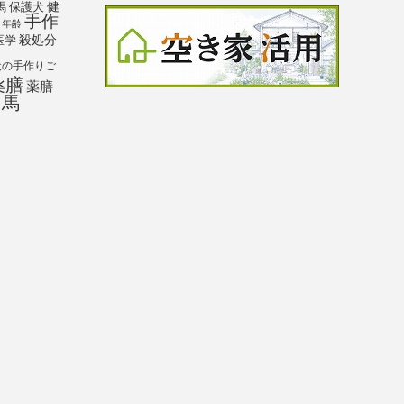
馬
保護犬
健
手作
年齢
殺処分
医学
犬の手作りご
薬膳
薬膳
馬