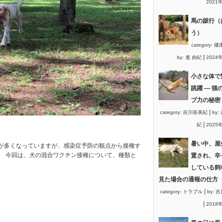
2021
馬の跛行（
う）
category:
健
|
by:
進 由紀
2024
小さな体で
跳躍 ― 猫
プ力の秘密
|
category:
吉川奈美紀
by:
|
紀
2025
暑い中、屋
が多くなっていますが、感染症予防の観点から接種す
。 今回は、犬の混合ワクチン接種について、種類と
置され、辛
している飼
見た場合の通報の仕方
|
category:
トラブル
by:
吉
|
2018