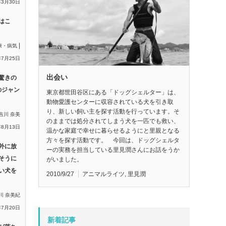
年3月30日
はこ
|
康・病気
年7月25日
出会い
驚きの
のジャン
東京都世田谷区にある「ドッグシェルター」は、
動物愛護センターに収容されている犬を引き取
り、新しい飼い主を探す活動を行っています。そ
吉川 奈美
のままでは処分されてしまう犬を一匹でも救い、
年8月13日
温かな家庭で幸せに暮らせるようにと里親となる
方々を探す活動です。 今回は、ドッグシェルタ
外に放
ーの実務を担当している里見潤さんにお話をうか
そうに
がいました。
い犬を
2010/9/27
アニマルライツ
,
里見潤
川 奈美紀
年7月20日
新着記事