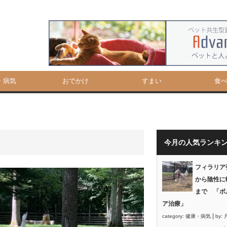
・病気
おでかけ
すまい
食
今月の人気ランキ
フィラリア
から陰性に
まで 「ボ
ア治療」
|
category:
健康・病気
by: