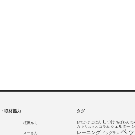
・取材協力
タグ
しつけ
ごはん
おでかけ
ちばわん
わ
桜沢ルミ
シェルター
シ
カ
コラム
クリスマス
ペッ
レーニング
スーさん
ドッグラン