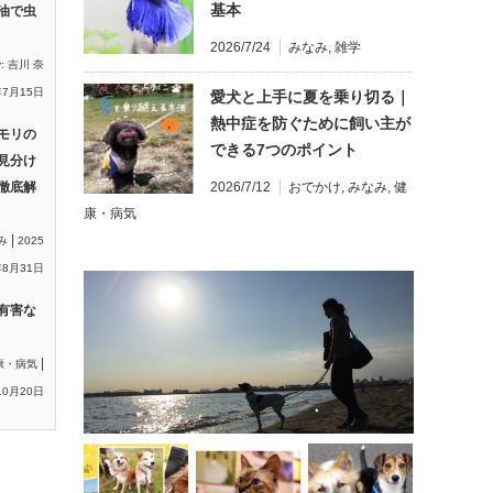
基本
油で虫
2026/7/24
みなみ
,
雑学
y:
吉川 奈
年7月15日
愛犬と上手に夏を乗り切る｜
熱中症を防ぐために飼い主が
モリの
できる7つのポイント
見分け
徹底解
2026/7/12
おでかけ
,
みなみ
,
健
康・病気
|
み
2025
8月31日
有害な
|
康・病気
10月20日