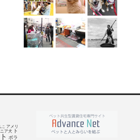
アメリ
んこ
ト
ニア犬
ト
ボラ