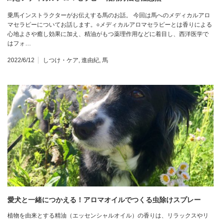
乗馬インストラクターがお伝えする馬のお話。 今回は馬へのメディカルアロ
マセラピーについてお話します。○メディカルアロマセラピーとは香りによる
心地よさや癒し効果に加え、精油がもつ薬理作用などに着目し、西洋医学で
はフォ…
2022/6/12
しつけ・ケア
,
進由紀
,
馬
愛犬と一緒につかえる！アロマオイルでつくる虫除けスプレー
植物を由来とする精油（エッセンシャルオイル）の香りは、リラックスやリ