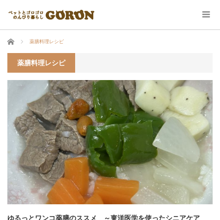
ホーム
薬膳料理レシピ
薬膳料理レシピ
ゆるっとワンコ薬膳のススメ ～東洋医学を使ったシニアケア