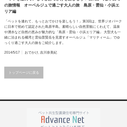
の旅情報 オーベルジュで過ごす大人の旅 島原・雲仙・小浜エ
リア編
「ペットを連れて、もっとおでかけを楽しもう！」第3回は、世界ジオパーク
に日本で初めて認定された島原半島。素晴らしい自然景観にくわえて、温泉
や湧水など自然の恵みが魅力的な「島原・雲仙・小浜エリア編」 大型犬も一
緒に泊まれる橘湾と雲仙普賢岳を見渡すオーベルジュ「マリティーム」でゆ
っくり過ごす大人の旅をご紹介します。
2014/5/17
おでかけ
,
吉川奈美紀
トップページに戻る