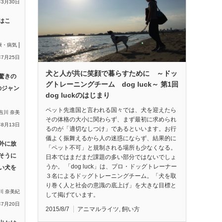
年3月30日
はこ
|
康・病気
年7月25日
犬と人が共に笑顔で暮らすために ～ドッ
驚きの
グトレーニングチーム dog luck～ 第1回
のジャン
dog luckのはじまり
ペット先進国と言われる国々では、犬を迎えたら
吉川 奈美
その体格の大小に関わらず、まず最初に求められ
年8月13日
るのが「適切なしつけ」であるといいます。お行
儀よく振舞えるから人の迷惑にならず、結果的に
外に放
「ペット不可」と規制される場所も少なくなる。
そうに
日本ではまだまだ課題の多い部分ではないでしょ
うか。 「dog luck」は、プロ・ドッグトレーナー
い犬を
３名によるドッグトレーニングチーム。「犬を取
り巻く人と社会の意識の底上げ」を大きな目標と
川 奈美紀
して掲げています。
年7月20日
2015/8/7
アニマルライツ
,
飼い方