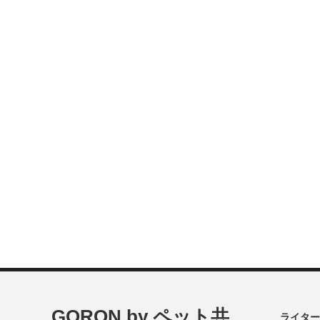
GORON by ペット共
ライター