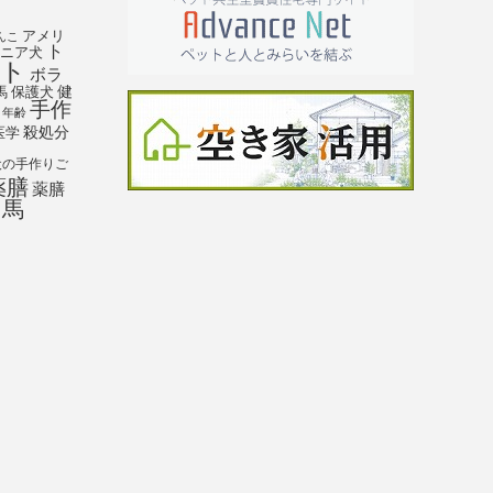
アメリ
んこ
ト
ニア犬
ト
ボラ
馬
保護犬
健
手作
年齢
殺処分
医学
犬の手作りご
薬膳
薬膳
馬