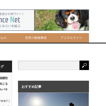
べもの
世界の動物事情
アニマルライツ
ング
強陽性
転じる
おすすめ記事
ルバキ
|
戸倉雅子