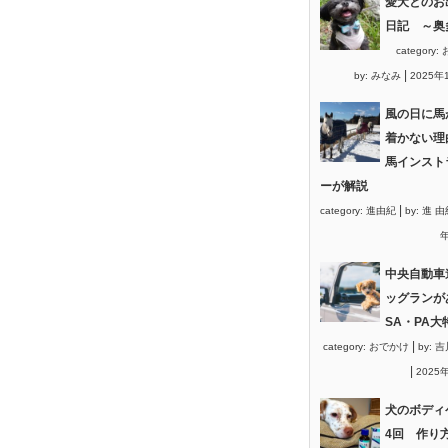
愛犬とのお
日記 ～奥
category:
|
by:
みなみ
2025年
風の日に馬
着かない理
馬インスト
ーが解説
|
category:
進由紀
by:
進 由
年
中央自動車
ッグランが
SA・PA大
|
category:
おでかけ
by:
吉
|
2025
犬のボディ
4回 作り