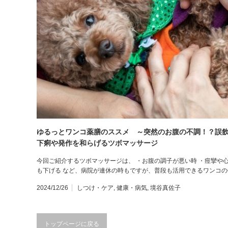
ゆるっとワンコ薬膳のススメ ～突然のお腹の不調！？誤飲
下痢や発作を和らげるツボマッサージ
今回ご紹介するツボマッサージは、 ・お腹の調子が悪い時 ・痙攣や
も下げる など、病院が連休の時もですが、普段も活用できるワンコ
2024/12/26
しつけ・ケア
,
健康・病気
,
境谷真佐子
トップページに戻る