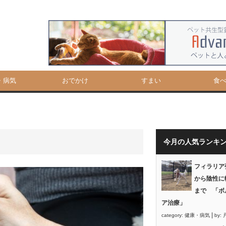
・病気
おでかけ
すまい
食
今月の人気ランキ
フィラリア
から陰性に
まで 「ボ
ア治療」
|
category:
健康・病気
by: