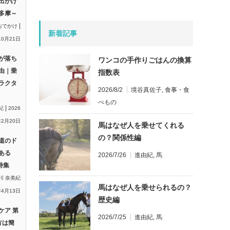
出かけ
多摩～
|
おでかけ
新着記事
10月21日
が落ち
ワンコの手作りごはんの換算
由｜乗
指数表
ラクタ
2026/8/2
境谷真佐子
,
食事・食
べもの
|
紀
2026
2月20日
馬はなぜ人を乗せてくれる
の？関係性編
道のド
ある
2026/7/26
進由紀
,
馬
特集
川 奈美紀
馬はなぜ人を乗せられるの？
年4月13日
歴史編
ケア 第
2026/7/25
進由紀
,
馬
方は簡