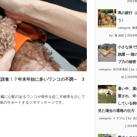
2021
馬の跛行（
う）
category:
健
|
by:
進 由紀
2024
小さな体で
跳躍 ― 猫
プ力の秘密
|
category:
吉川奈美紀
by:
|
紀
2025
誤食！？年末年始に多いワンコの不調～ 3
暑い中、屋
置され、辛
心臓に心配のあるワンコが発作を起こす確率を少しで
の体のサポートするツボマッサージです。
している飼
見た場合の通報の仕方
|
category:
トラブル
by:
吉
|
2018