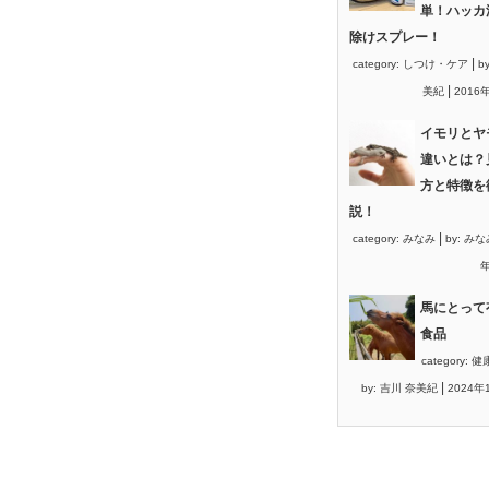
単！ハッカ
除けスプレー！
|
category:
しつけ・ケア
b
|
美紀
2016
イモリとヤ
違いとは？
方と特徴を
説！
|
category:
みなみ
by:
みな
年
馬にとって
食品
category:
健
|
by:
吉川 奈美紀
2024年