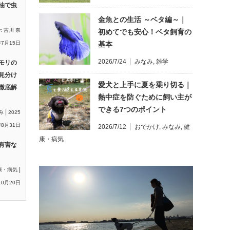
油で虫
金魚との生活 ～ベタ編～｜
y:
吉川 奈
初めてでも安心！ベタ飼育の
基本
年7月15日
2026/7/24
みなみ
,
雑学
モリの
見分け
愛犬と上手に夏を乗り切る｜
徹底解
熱中症を防ぐために飼い主が
できる7つのポイント
|
み
2025
8月31日
2026/7/12
おでかけ
,
みなみ
,
健
康・病気
有害な
|
康・病気
10月20日