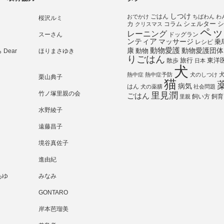
しつけ
ごはん
おでかけ
ちばわん
わ
桜沢ルミ
シェルター
シ
カ
コラム
クリスマス
ペッ
レーニング
スーさん
ドッグラン
ンティア
マッサージ
乗
レシピ
動物愛護
動物愛護団体
康
動物
Dear
ほりまさゆき
りごはん
旅行
散歩
東洋
日本
犬
熱中症
熱中症予防
犬のしつけ
栗山典子
猫
病気
はん
犬の薬膳
社会問題
竹ノ塚里親の会
里見潤
ごはん
飼い方
飼育
里親
水野綾子
遠藤昌子
境谷真佐子
進由紀
あゆ
みなみ
GONTARO
岸本芭瑠美