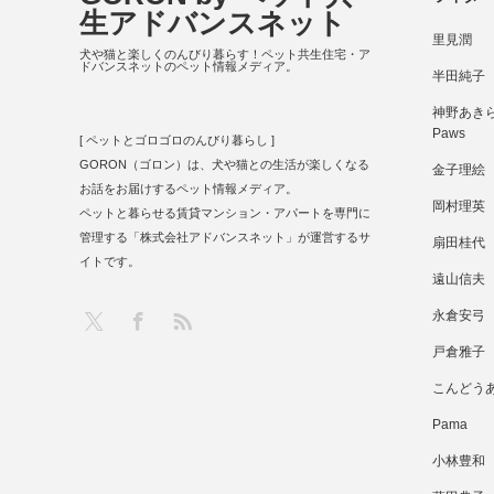
生アドバンスネット
里見潤
犬や猫と楽しくのんびり暮らす！ペット共生住宅・ア
ドバンスネットのペット情報メディア。
半田純子
神野あきら 
Paws
[ ペットとゴロゴロのんびり暮らし ]
GORON（ゴロン）は、犬や猫との生活が楽しくなる
金子理絵
お話をお届けするペット情報メディア。
岡村理英
ペットと暮らせる賃貸マンション・アパートを専門に
管理する「株式会社アドバンスネット」が運営するサ
扇田桂代
イトです。
遠山信夫
RSS
X
Facebook
永倉安弓
戸倉雅子
こんどう
Pama
小林豊和