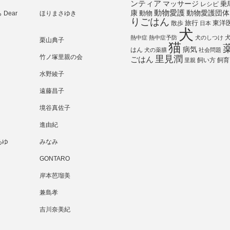
ンティア
マッサージ
乗
レシピ
動物愛護
動物愛護団体
康
動物
Dear
ほりまさゆき
りごはん
旅行
散歩
東洋
日本
犬
熱中症
熱中症予防
犬のしつけ
栗山典子
猫
病気
はん
犬の薬膳
社会問題
竹ノ塚里親の会
里見潤
ごはん
飼い方
飼育
里親
水野綾子
遠藤昌子
境谷真佐子
進由紀
あゆ
みなみ
GONTARO
岸本芭瑠美
兼島孝
吉川奈美紀