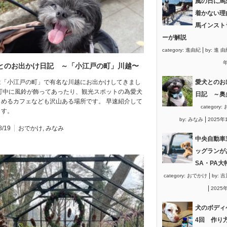
風の日に馬
着かない理
馬インスト
ーが解説
|
category:
進由紀
by:
進 由
年
とのお出かけ日記 ～「小江戸の町」川越〜
は「小江戸の町」で有名な川越にお出かけしてきまし
愛犬とのお
 町中に風鈴が飾ってあったり、観光スポットの為愛犬
日記 ～奥
しめるカフェなども沢山ある場所です。 早速紹介して
category:
ます。
|
by:
みなみ
2025年
8/19
おでかけ
,
みなみ
中央自動車
ッグランが
SA・PA大
|
category:
おでかけ
by:
吉
|
2025
犬のボディ
4回 作り