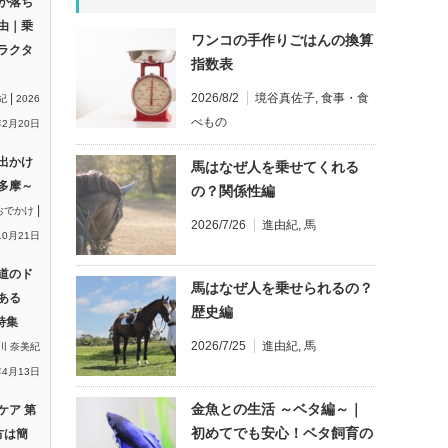
が落ち
由｜乗
ワンコの手作りごはんの換算
ラクタ
指数表
|
2026/8/2
境谷真佐子
,
食事・食
紀
2026
べもの
2月20日
出かけ
馬はなぜ人を乗せてくれる
多摩～
の？関係性編
|
おでかけ
2026/7/26
進由紀
,
馬
10月21日
道のド
馬はなぜ人を乗せられるの？
ある
歴史編
特集
2026/7/25
進由紀
,
馬
川 奈美紀
年4月13日
金魚との生活 ～ベタ編～｜
ケア 第
初めてでも安心！ベタ飼育の
方は簡