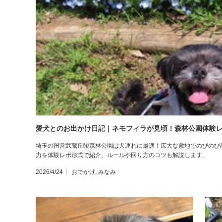
愛犬とのお出かけ日記｜ネモフィラが見頃！森林公園体験
埼玉の国営武蔵丘陵森林公園は犬連れに最適！広大な敷地でのびのび
力を体験レポ形式で紹介。ルールや回り方のコツも解説します。
2026/4/24
おでかけ
,
みなみ