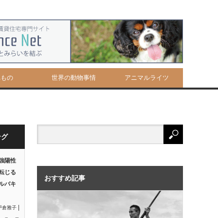
べもの
世界の動物事情
アニマルライツ
ング
強陽性
転じる
おすすめ記事
ルバキ
|
戸倉雅子