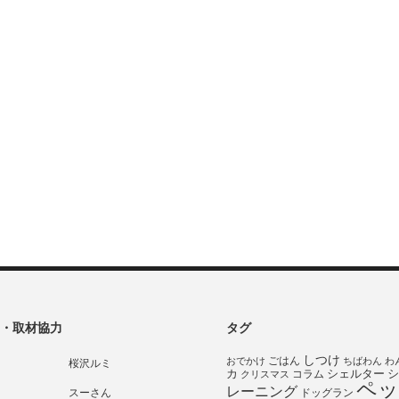
・取材協力
タグ
しつけ
ごはん
おでかけ
ちばわん
わ
桜沢ルミ
シェルター
シ
カ
コラム
クリスマス
ペッ
レーニング
スーさん
ドッグラン