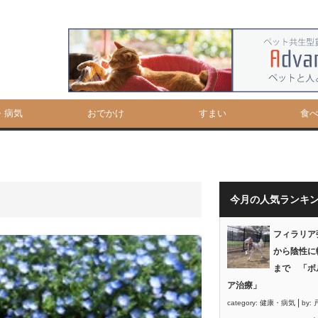
・病気
おでかけ
すまい
食
今月の人気ランキ
フィラリア
から陰性に
まで 「ボ
ア治療」
|
category:
健康・病気
by: