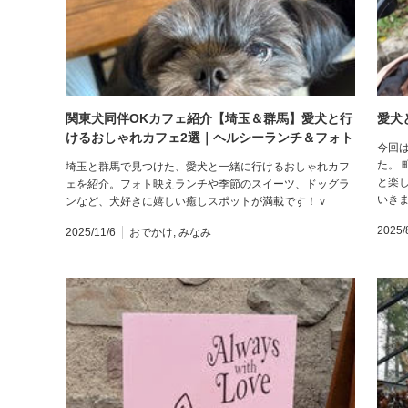
関東犬同伴OKカフェ紹介【埼玉＆群馬】愛犬と行
愛犬
けるおしゃれカフェ2選｜ヘルシーランチ＆フォト
今回
映えスイーツを満喫♪
た。
埼玉と群馬で見つけた、愛犬と一緒に行けるおしゃれカフ
と楽
ェを紹介。フォト映えランチや季節のスイーツ、ドッグラ
いき
ンなど、犬好きに嬉しい癒しスポットが満載です！ｖ
2025/
2025/11/6
おでかけ
,
みなみ