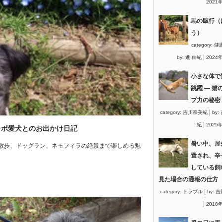
2021
馬の跛行（
う）
category:
健
|
by:
進 由紀
2024
小さな体で
跳躍 ― 猫
プ力の秘密
|
category:
吉川奈美紀
by:
|
紀
2025
レポ愛犬とのお出かけ日記
暑い中、屋
散歩、ドッグラン、ネモフィラの絶景まで楽しめる魅
置され、辛
している飼
見た場合の通報の仕方
|
category:
トラブル
by:
吉
|
2018