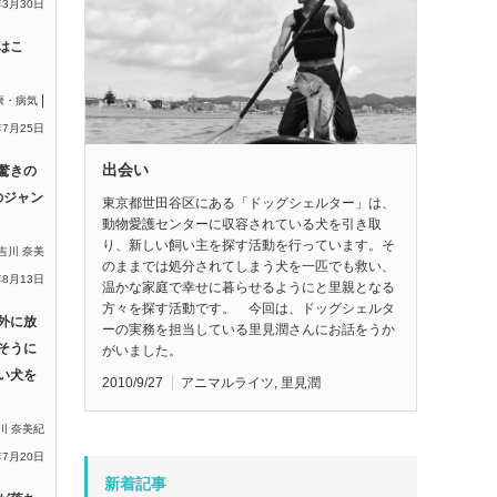
年3月30日
はこ
|
康・病気
年7月25日
出会い
驚きの
のジャン
東京都世田谷区にある「ドッグシェルター」は、
動物愛護センターに収容されている犬を引き取
り、新しい飼い主を探す活動を行っています。そ
吉川 奈美
のままでは処分されてしまう犬を一匹でも救い、
年8月13日
温かな家庭で幸せに暮らせるようにと里親となる
方々を探す活動です。 今回は、ドッグシェルタ
外に放
ーの実務を担当している里見潤さんにお話をうか
そうに
がいました。
い犬を
2010/9/27
アニマルライツ
,
里見潤
川 奈美紀
年7月20日
新着記事