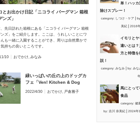
単！ハッカ
除けスプレー！
コとお出かけ日記︎「ニコライ バーグマン 箱根
デンズ」
|
category:
しつけ・ケア
b
|
美紀
2016
は、先日訪れた箱根にある「ニコライ バーグマン 箱根
デンズ」をご紹介します。ここは、うれしいことにワ
イモリとヤ
ゃんも一緒に入園することができ、周りは自然豊かで
違いとは？
も気持ちの良いところです。
方と特徴を
11/10
おでかけ
,
みなみ
説！
|
category:
みなみ
by:
みな
緑いっぱいの丘の上のドッグカ
年
フェ「Ven! Kitchen & Dog
馬にとって
Garden」
2022/4/30
おでかけ
,
戸倉雅子
食品
category:
健
|
by:
吉川 奈美紀
2024年