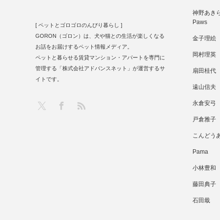
神野あきら 
Paws
[ ペットとゴロゴロのんびり暮らし ]
GORON（ゴロン）は、犬や猫との生活が楽しくなる
金子理絵
お話をお届けするペット情報メディア。
岡村理英
ペットと暮らせる賃貸マンション・アパートを専門に
管理する「株式会社アドバンスネット」が運営するサ
扇田桂代
イトです。
遠山信夫
RSS
X
Facebook
永倉安弓
戸倉雅子
こんどう
Pama
小林豊和
藤田典子
石田戢