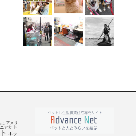
アメリ
んこ
ト
ニア犬
ト
ボラ