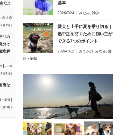
基本
油で虫
2026/7/24
みなみ
,
雑学
y:
吉川 奈
年7月15日
愛犬と上手に夏を乗り切る｜
熱中症を防ぐために飼い主が
モリの
できる7つのポイント
見分け
徹底解
2026/7/12
おでかけ
,
みなみ
,
健
康・病気
|
み
2025
8月31日
有害な
|
康・病気
10月20日