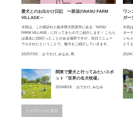
愛犬とのお出かけ日記 〜那須のNASU FARM
ワン
VILLAGE～
ガー
今回は、この前訪れた栃木県大田原市にある「NASU
今回
FARM VILLAGE」に行ってきたのでご紹介します！ こちら
ガー
は過去に2回行ったことがある場所ですが、先日リニュー
ンち
アルされたということで、魅力をご紹介していきます。
とて
2025/7/20
おでかけ
,
みなみ
,
馬
2024/
関東で愛犬と行ってみたいスポ
ット「世界の名犬牧場」
2024/8/16
おでかけ
,
みなみ
トップページに戻る