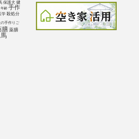
馬
保護犬
健
手作
年齢
殺処分
医学
犬の手作りご
薬膳
薬膳
馬