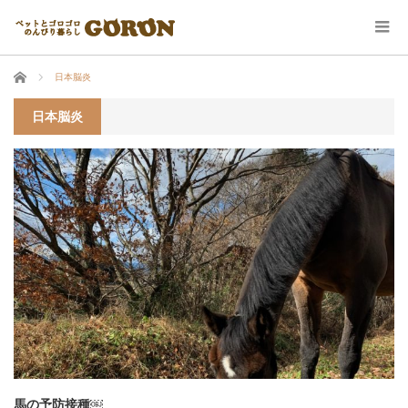
ホーム
日本脳炎
日本脳炎
馬の予防接種￼