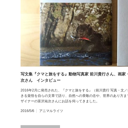
写文集『クマと旅をする』動物写真家 前川貴行さん、画家・
次さん インタビュー
2016年2月に発売された、『クマと旅をする』（前川貴行 写真・文
きる覚悟を自らの文章で語り、自然への畏敬の念や、世界のあり方ま
ザイナーの富沢祐次さんにお話を伺ってきました。
2016/5/6
アニマルライツ