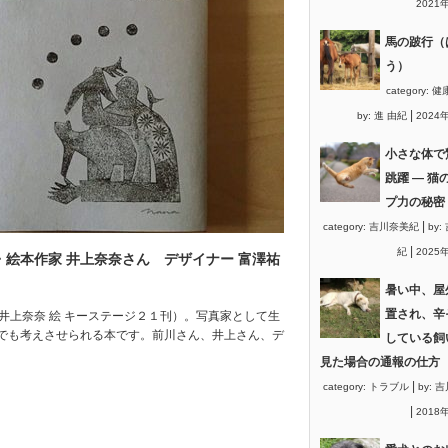
2021
馬の跛行（
う）
category:
健
|
by:
進 由紀
2024
小さな体で
跳躍 ― 猫
プ力の秘密
|
category:
吉川奈美紀
by:
|
紀
2025
絵本作家 井上奈奈さん デザイナー 富澤祐
暑い中、屋
置され、辛
／井上奈奈 絵 キーステージ２１刊）。写真家として生
でも考えさせられる本です。前川さん、井上さん、デ
している飼
見た場合の通報の仕方
|
category:
トラブル
by:
吉
|
2018