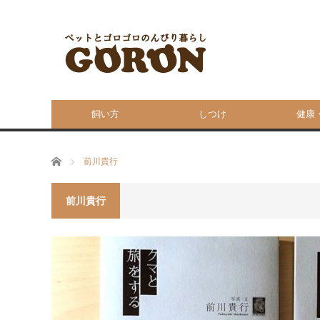
飼い方
しつけ
健康
ホーム
前川貴行
前川貴行