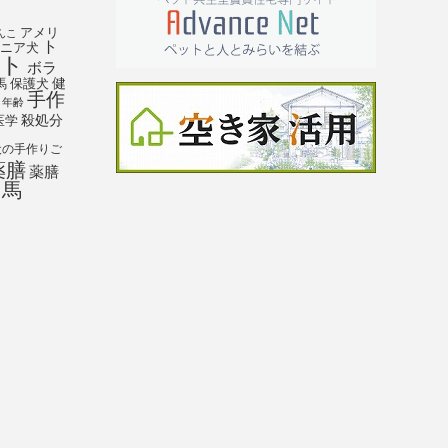
アメリ
んこ
ト
ニア犬
ト
ボラ
馬
保護犬
健
手作
年齢
殺処分
医学
犬の手作りご
薬膳
薬膳
馬