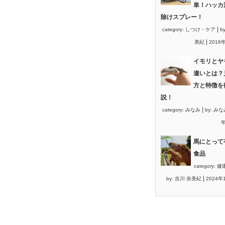
単！ハッカ
除けスプレー！
|
category:
しつけ・ケア
b
|
美紀
2016
イモリとヤ
違いとは？
方と特徴を
説！
|
category:
みなみ
by:
みな
年
馬にとって
食品
category:
健
|
by:
吉川 奈美紀
2024年