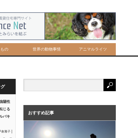
べもの
世界の動物事情
アニマルライツ
ング
強陽性
転じる
おすすめ記事
ルバキ
|
戸倉雅子