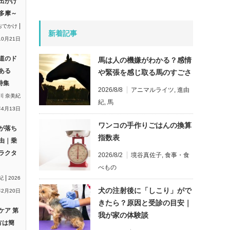
出かけ
多摩～
|
おでかけ
新着記事
10月21日
道のド
馬は人の機嫌がわかる？感情
ある
や緊張を感じ取る馬のすごさ
特集
2026/8/8
アニマルライツ
,
進由
川 奈美紀
紀
,
馬
年4月13日
ワンコの手作りごはんの換算
が落ち
指数表
由｜乗
ラクタ
2026/8/2
境谷真佐子
,
食事・食
べもの
|
紀
2026
犬の注射後に「しこり」がで
2月20日
きたら？原因と受診の目安｜
ケア 第
我が家の体験談
方は簡