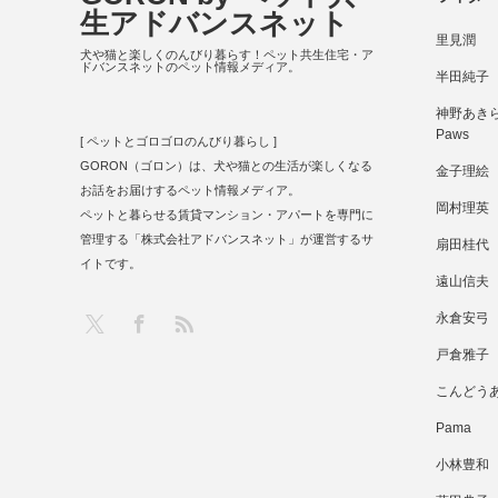
生アドバンスネット
里見潤
犬や猫と楽しくのんびり暮らす！ペット共生住宅・ア
ドバンスネットのペット情報メディア。
半田純子
神野あきら 
Paws
[ ペットとゴロゴロのんびり暮らし ]
GORON（ゴロン）は、犬や猫との生活が楽しくなる
金子理絵
お話をお届けするペット情報メディア。
岡村理英
ペットと暮らせる賃貸マンション・アパートを専門に
管理する「株式会社アドバンスネット」が運営するサ
扇田桂代
イトです。
遠山信夫
RSS
X
Facebook
永倉安弓
戸倉雅子
こんどう
Pama
小林豊和