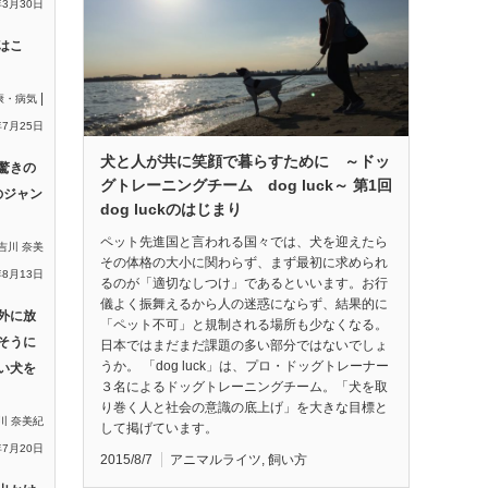
年3月30日
はこ
|
康・病気
年7月25日
犬と人が共に笑顔で暮らすために ～ドッ
驚きの
グトレーニングチーム dog luck～ 第1回
のジャン
dog luckのはじまり
ペット先進国と言われる国々では、犬を迎えたら
吉川 奈美
その体格の大小に関わらず、まず最初に求められ
年8月13日
るのが「適切なしつけ」であるといいます。お行
儀よく振舞えるから人の迷惑にならず、結果的に
外に放
「ペット不可」と規制される場所も少なくなる。
そうに
日本ではまだまだ課題の多い部分ではないでしょ
うか。 「dog luck」は、プロ・ドッグトレーナー
い犬を
３名によるドッグトレーニングチーム。「犬を取
り巻く人と社会の意識の底上げ」を大きな目標と
川 奈美紀
して掲げています。
年7月20日
2015/8/7
アニマルライツ
,
飼い方