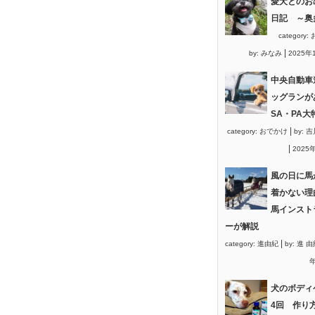
愛犬とのお
日記 ～奥
category:
|
by:
みなみ
2025年
中央自動車
ッグランが
SA・PA大
|
category:
おでかけ
by:
吉
|
2025
風の日に馬
着かない理
馬インスト
ーが解説
|
category:
進由紀
by:
進 由
年
犬のボディ
4回 作り