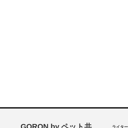
GORON by ペット共
ライター