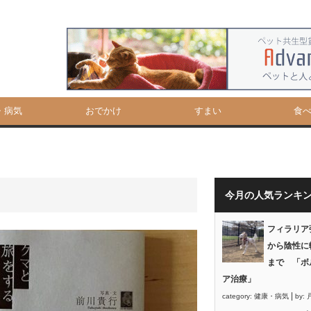
・病気
おでかけ
すまい
食
今月の人気ランキ
フィラリア
から陰性に
まで 「ボ
ア治療」
|
category:
健康・病気
by: