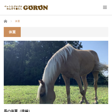
ホーム
体重
体重
馬の体重（後編）