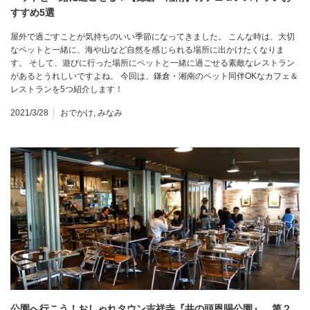
すすめ5選
屋外で過ごすことが気持ちのいい季節になってきました。 こんな時は、大切
なペットと一緒に、海や山など自然を感じられる場所に出かけたくなりま
す。 そして、遊びに行った場所にペットと一緒に過ごせる素敵なレストラン
があるとうれしいですよね。 今回は、鎌倉・湘南のペット同伴OKなカフェ＆
レストランを5つ紹介します！
2021/3/28
おでかけ
,
みなみ
公園へ行こう！おしゃれタウン吉祥寺『井の頭恩賜公園』 第２