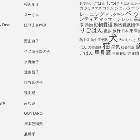
しつけ
ごはん
おでかけ
ちばわん
わ
桜沢ルミ
シェルター
シ
カ
コラム
クリスマス
ペッ
レーニング
スーさん
ドッグラン
ンティア
マッサージ
乗
レシピ
動物愛護
動物愛護団体
康
動物
Dear
ほりまさゆき
りごはん
旅行
散歩
東洋
日本
犬
熱中症
熱中症予防
犬のしつけ
栗山典子
猫
病気
はん
犬の薬膳
社会問題
竹ノ塚里親の会
里見潤
ごはん
飼い方
飼育
里親
水野綾子
遠藤昌子
境谷真佐子
進由紀
あゆ
みなみ
GONTARO
岸本芭瑠美
兼島孝