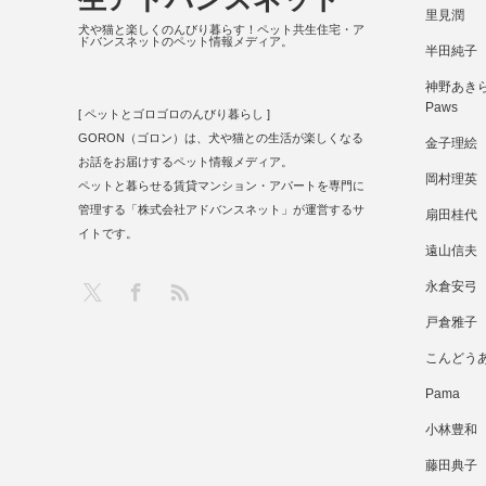
里見潤
犬や猫と楽しくのんびり暮らす！ペット共生住宅・ア
ドバンスネットのペット情報メディア。
半田純子
神野あきら 
Paws
[ ペットとゴロゴロのんびり暮らし ]
GORON（ゴロン）は、犬や猫との生活が楽しくなる
金子理絵
お話をお届けするペット情報メディア。
岡村理英
ペットと暮らせる賃貸マンション・アパートを専門に
管理する「株式会社アドバンスネット」が運営するサ
扇田桂代
イトです。
遠山信夫
RSS
X
Facebook
永倉安弓
戸倉雅子
こんどう
Pama
小林豊和
藤田典子