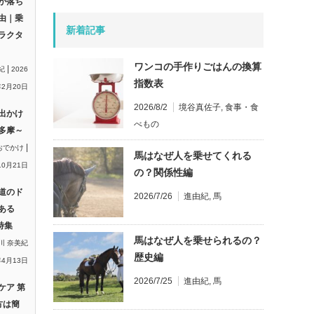
が落ち
由｜乗
新着記事
ラクタ
ワンコの手作りごはんの換算
|
紀
2026
指数表
2月20日
2026/8/2
境谷真佐子
,
食事・食
出かけ
べもの
多摩～
|
おでかけ
馬はなぜ人を乗せてくれる
10月21日
の？関係性編
道のド
2026/7/26
進由紀
,
馬
ある
特集
馬はなぜ人を乗せられるの？
川 奈美紀
歴史編
年4月13日
2026/7/25
進由紀
,
馬
ケア 第
方は簡