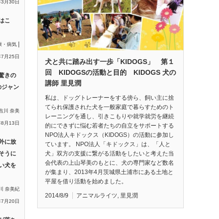
年3月30日
はこ
|
康・病気
年7月25日
犬と共に踏み出す一歩「KIDOGS」 第１
回 KIDOGSの活動と目的 KIDOGS 犬の
驚きの
講師 里見潤
のジャン
私は、ドッグトレーナーをする傍ら、飼い主に捨
てられ保護された犬を一般家庭で暮らすためのト
吉川 奈美
レーニングを通し、引きこもりや就学就労を継続
年8月13日
的にできずに悩む若者たちの自立をサポートする
NPO法人キドックス（KIDOGS）の活動に参加し
外に放
ています。 NPO法人「キドックス」は、「人と
犬」双方の支援に繋がる活動をしたいと考えた当
そうに
会代表の上山琴美のもとに、犬の専門家など数名
い犬を
が集まり、2013年4月茨城県土浦市にある土地と
平屋を借り活動を始めました。
川 奈美紀
2014/8/9
アニマルライツ
,
里見潤
年7月20日