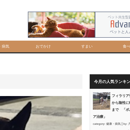
・病気
おでかけ
すまい
食
今月の人気ランキ
フィラリア
から陰性に
まで 「ボ
ア治療」
|
category:
健康・病気
by: