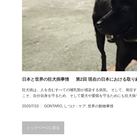
日本と世界の狂犬病事情 第2回 現在の日本における取り
狂犬病は、人を含むすべての哺乳類が感染する病気。 そして、発症す
こそ、自分自身を守るため、そして愛犬や愛猫を守るためにも狂犬病
2020/7/10
GONTARO
,
しつけ・ケア
,
世界の動物事情
トップページに戻る