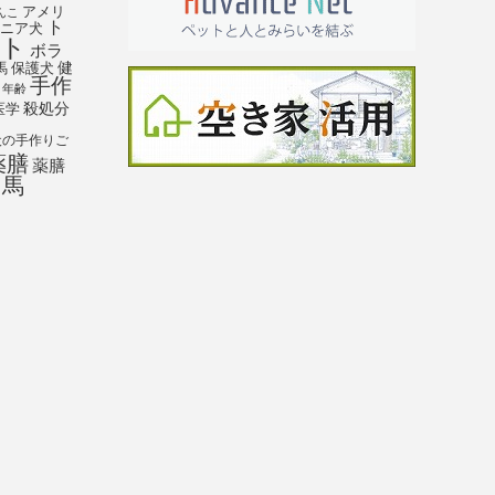
アメリ
んこ
ト
ニア犬
ト
ボラ
馬
保護犬
健
手作
年齢
殺処分
医学
犬の手作りご
薬膳
薬膳
馬