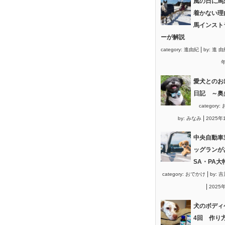
風の日に馬
着かない理
馬インスト
ーが解説
|
category:
進由紀
by:
進 由
年
愛犬とのお
日記 ～奥
category:
|
by:
みなみ
2025年
中央自動車
ッグランが
SA・PA大
|
category:
おでかけ
by:
吉
|
2025
犬のボディ
4回 作り