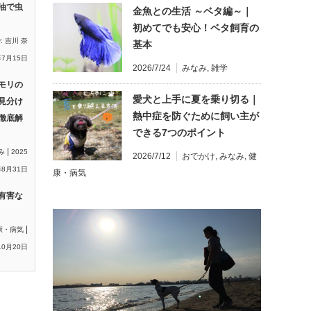
油で虫
金魚との生活 ～ベタ編～｜
初めてでも安心！ベタ飼育の
y:
吉川 奈
基本
年7月15日
2026/7/24
みなみ
,
雑学
モリの
愛犬と上手に夏を乗り切る｜
見分け
熱中症を防ぐために飼い主が
徹底解
できる7つのポイント
|
み
2025
2026/7/12
おでかけ
,
みなみ
,
健
8月31日
康・病気
有害な
|
康・病気
10月20日