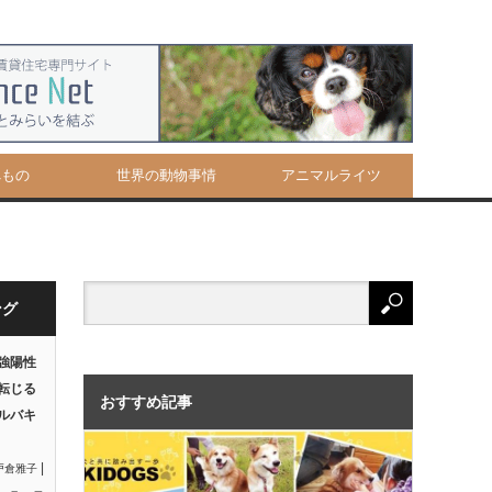
べもの
世界の動物事情
アニマルライツ
ング
強陽性
転じる
おすすめ記事
ルバキ
|
戸倉雅子