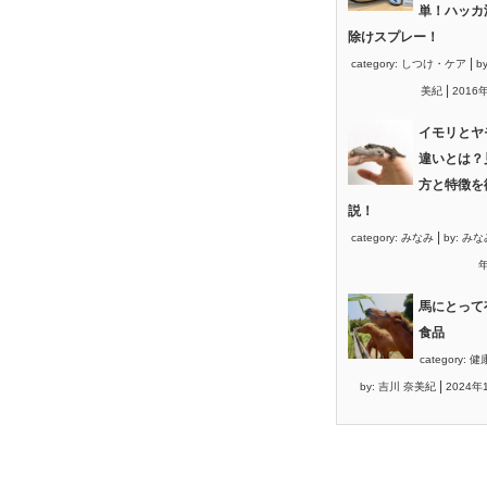
単！ハッカ
除けスプレー！
|
category:
しつけ・ケア
b
|
美紀
2016
イモリとヤ
違いとは？
方と特徴を
説！
|
category:
みなみ
by:
みな
年
馬にとって
食品
category:
健
|
by:
吉川 奈美紀
2024年