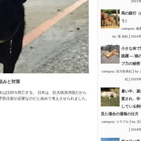
2021
馬の跛行（
う）
category:
健
|
by:
進 由紀
2024
小さな体で
跳躍 ― 猫
プ力の秘密
|
category:
吉川奈美紀
by:
|
紀
2025
組みと対策
暑い中、屋
れば100％死亡する。 日本は、狂犬病清浄国だから
予防注射が必要なのだと改めて考えさせられました。
置され、辛
している飼
見た場合の通報の仕方
|
category:
トラブル
by:
吉
|
2018