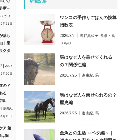
出かけ
新着記事
多摩～
|
おでかけ
ワンコの手作りごはんの換算
10月21日
指数表
2026/8/2
境谷真佐子
,
食事・食
が落ち
べもの
由｜乗
ラクタ
馬はなぜ人を乗せてくれる
の？関係性編
|
紀
2026
2月20日
2026/7/26
進由紀
,
馬
道のド
ある
馬はなぜ人を乗せられるの？
特集
歴史編
川 奈美紀
2026/7/25
進由紀
,
馬
年4月13日
ケア 第
金魚との生活 ～ベタ編～｜
方は簡