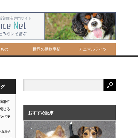
べもの
世界の動物事情
アニマルライツ
ング
強陽性
転じる
おすすめ記事
ルバキ
|
戸倉雅子