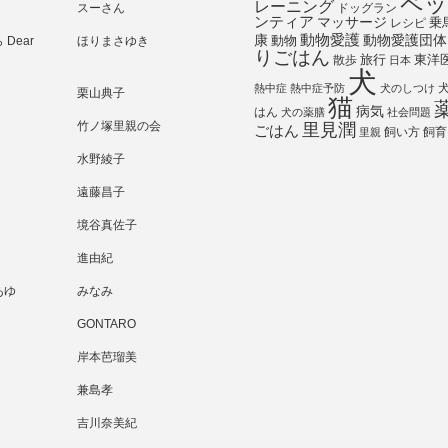
ペッ
レーニング
スーさん
ドッグラン
ンティア
マッサージ
乗
レシピ
動物愛護
動物愛護団体
康
動物
Dear
ほりまさゆき
りごはん
旅行
散歩
東洋
日本
犬
熱中症
熱中症予防
犬のしつけ
栗山典子
猫
病気
はん
犬の薬膳
社会問題
竹ノ塚里親の会
里見潤
ごはん
飼い方
飼育
里親
水野綾子
遠藤昌子
境谷真佐子
進由紀
あゆ
みなみ
GONTARO
岸本芭瑠美
兼島孝
吉川奈美紀