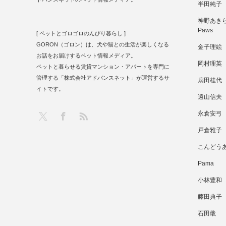
半田純子
神野あきら 
Paws
[ ペットとゴロゴロのんびり暮らし ]
GORON（ゴロン）は、犬や猫との生活が楽しくなる
金子理絵
お話をお届けするペット情報メディア。
岡村理英
ペットと暮らせる賃貸マンション・アパートを専門に
管理する「株式会社アドバンスネット」が運営するサ
扇田桂代
イトです。
遠山信夫
RSS
X
Facebook
永倉安弓
戸倉雅子
こんどう
Pama
小林豊和
藤田典子
石田戢