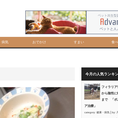
・病気
おでかけ
すまい
食
今月の人気ランキ
フィラリア
から陰性に
まで 「ボ
ア治療」
|
category:
健康・病気
by: