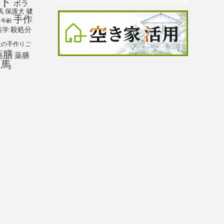
ト
ボラ
馬
保護犬
健
手作
年齢
殺処分
医学
犬の手作りご
薬膳
薬膳
馬