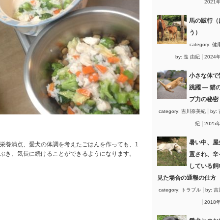
2021
馬の跛行（
う）
category:
健
|
by:
進 由紀
2024
小さな体で
跳躍 ― 猫
プ力の秘密
|
category:
吉川奈美紀
by:
|
紀
2025
暑い中、屋
栄養満点、愛犬の体調を考えたごはんを作っても、1
はぶき、気長に続けることができるようになります。
置され、辛
している飼
見た場合の通報の仕方
|
category:
トラブル
by:
吉
|
2018