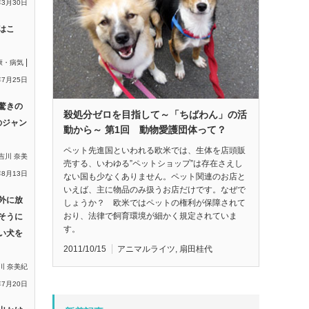
年3月30日
はこ
|
康・病気
年7月25日
驚きの
殺処分ゼロを目指して～「ちばわん」の活
のジャン
動から～ 第1回 動物愛護団体って？
ペット先進国といわれる欧米では、生体を店頭販
吉川 奈美
売する、いわゆる”ペットショップ”は存在さえし
年8月13日
ない国も少なくありません。ペット関連のお店と
いえば、主に物品のみ扱うお店だけです。なぜで
外に放
しょうか？ 欧米ではペットの権利が保障されて
おり、法律で飼育環境が細かく規定されていま
そうに
す。
い犬を
2011/10/15
アニマルライツ
,
扇田桂代
川 奈美紀
年7月20日