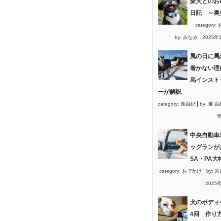
愛犬とのお
日記 ～奥
category:
|
by:
みなみ
2025年
風の日に馬
着かない理
馬インスト
ーが解説
|
category:
進由紀
by:
進 由
年
中央自動車
ッグランが
SA・PA大
|
category:
おでかけ
by:
吉
|
2025
犬のボディ
4回 作り