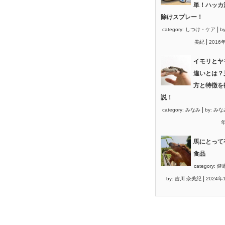
単！ハッカ
除けスプレー！
|
category:
しつけ・ケア
b
|
美紀
2016
イモリとヤ
違いとは？
方と特徴を
説！
|
category:
みなみ
by:
みな
年
馬にとって
食品
category:
健
|
by:
吉川 奈美紀
2024年