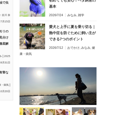
初めてでも安心！ベタ飼育の
油で虫
基本
2026/7/24
みなみ
,
雑学
y:
吉川 奈
年7月15日
愛犬と上手に夏を乗り切る｜
モリの
熱中症を防ぐために飼い主が
見分け
できる7つのポイント
徹底解
2026/7/12
おでかけ
,
みなみ
,
健
康・病気
|
み
2025
8月31日
有害な
|
康・病気
10月20日