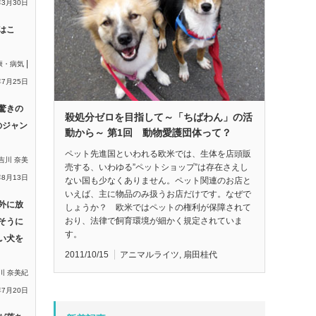
年3月30日
はこ
|
康・病気
年7月25日
驚きの
殺処分ゼロを目指して～「ちばわん」の活
のジャン
動から～ 第1回 動物愛護団体って？
ペット先進国といわれる欧米では、生体を店頭販
吉川 奈美
売する、いわゆる”ペットショップ”は存在さえし
年8月13日
ない国も少なくありません。ペット関連のお店と
いえば、主に物品のみ扱うお店だけです。なぜで
外に放
しょうか？ 欧米ではペットの権利が保障されて
おり、法律で飼育環境が細かく規定されていま
そうに
す。
い犬を
2011/10/15
アニマルライツ
,
扇田桂代
川 奈美紀
年7月20日