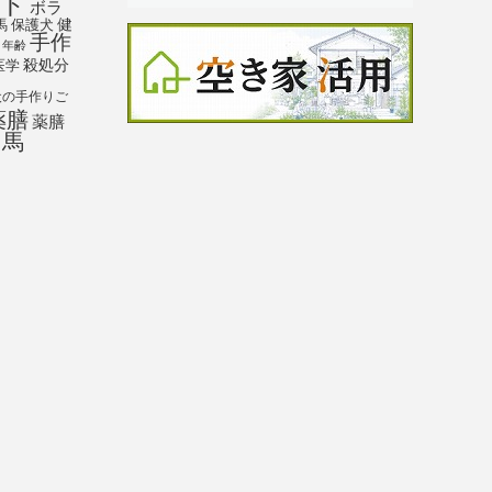
ト
ボラ
馬
保護犬
健
手作
年齢
殺処分
医学
犬の手作りご
薬膳
薬膳
馬