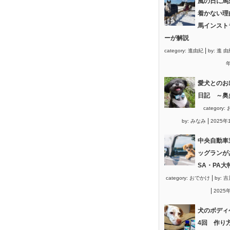
風の日に馬
着かない理
馬インスト
ーが解説
|
category:
進由紀
by:
進 由
年
愛犬とのお
日記 ～奥
category:
|
by:
みなみ
2025年
中央自動車
ッグランが
SA・PA大
|
category:
おでかけ
by:
吉
|
2025
犬のボディ
4回 作り