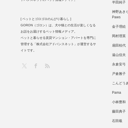
半田純子
神野あきら 
Paws
[ ペットとゴロゴロのんびり暮らし ]
GORON（ゴロン）は、犬や猫との生活が楽しくなる
金子理絵
お話をお届けするペット情報メディア。
岡村理英
ペットと暮らせる賃貸マンション・アパートを専門に
管理する「株式会社アドバンスネット」が運営するサ
扇田桂代
イトです。
遠山信夫
RSS
X
Facebook
永倉安弓
戸倉雅子
こんどう
Pama
小林豊和
藤田典子
石田戢