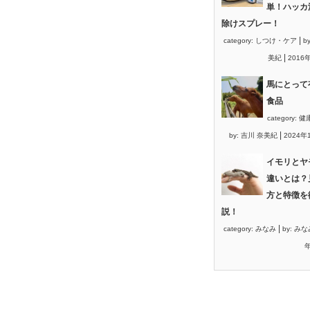
単！ハッカ
除けスプレー！
|
category:
しつけ・ケア
b
|
美紀
2016
馬にとって
食品
category:
健
|
by:
吉川 奈美紀
2024年
イモリとヤ
違いとは？
方と特徴を
説！
|
category:
みなみ
by:
みな
年