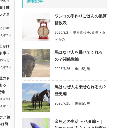
が落ち
新着記事
由｜乗
ラクタ
ワンコの手作りごはんの換算
指数表
|
紀
2026
2026/8/2
境谷真佐子
,
食事・食
2月20日
べもの
出かけ
馬はなぜ人を乗せてくれる
多摩～
の？関係性編
|
おでかけ
10月21日
2026/7/26
進由紀
,
馬
道のド
ある
馬はなぜ人を乗せられるの？
特集
歴史編
川 奈美紀
2026/7/25
進由紀
,
馬
年4月13日
ケア 第
金魚との生活 ～ベタ編～｜
方は簡