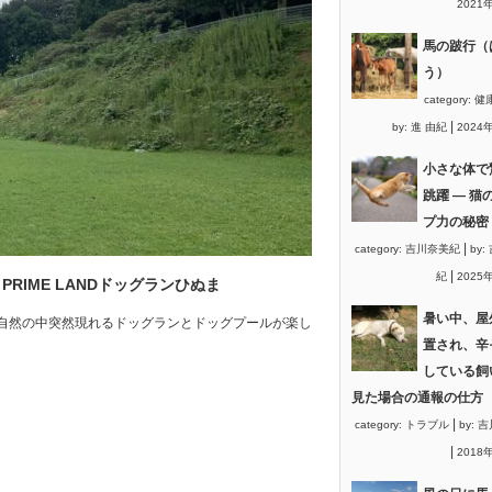
2021
馬の跛行（
う）
category:
健
|
by:
進 由紀
2024
小さな体で
跳躍 ― 猫
プ力の秘密
|
category:
吉川奈美紀
by:
|
紀
2025
IME LANDドッグランひぬま
暑い中、屋
自然の中突然現れるドッグランとドッグプールが楽し
置され、辛
している飼
見た場合の通報の仕方
|
category:
トラブル
by:
吉
|
2018