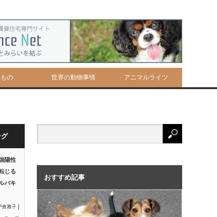
べもの
世界の動物事情
アニマルライツ
ング
強陽性
転じる
おすすめ記事
ルバキ
|
戸倉雅子