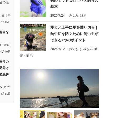
初めてでも安心！ベタ飼育の
油で虫
基本
2026/7/24
みなみ
,
雑学
y:
吉川 奈
年7月15日
愛犬と上手に夏を乗り切る｜
有害な
熱中症を防ぐために飼い主が
できる7つのポイント
|
康・病気
2026/7/12
おでかけ
,
みなみ
,
健
10月20日
康・病気
モリの
見分け
徹底解
|
み
2025
8月31日