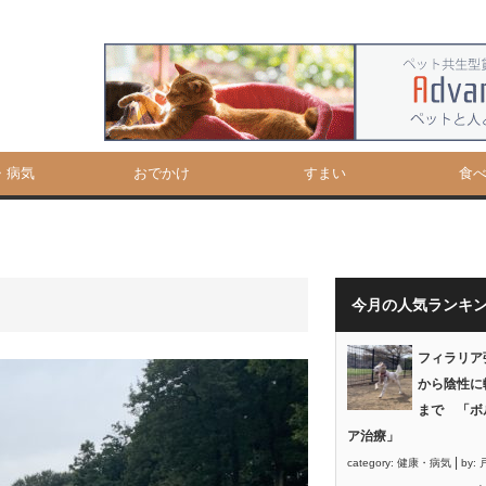
・病気
おでかけ
すまい
食
今月の人気ランキ
フィラリア
から陰性に
まで 「ボ
ア治療」
|
category:
健康・病気
by: