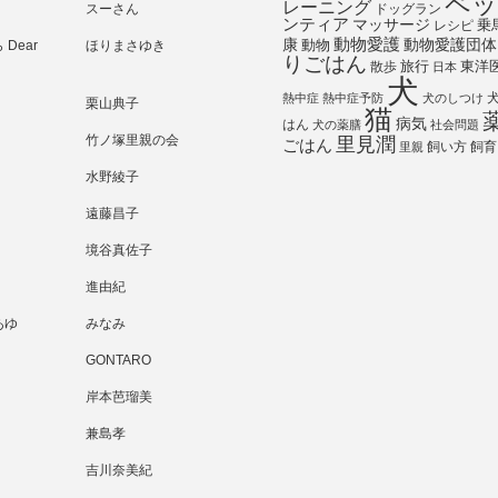
ペッ
レーニング
スーさん
ドッグラン
ンティア
マッサージ
乗
レシピ
動物愛護
動物愛護団体
康
動物
Dear
ほりまさゆき
りごはん
旅行
散歩
東洋
日本
犬
熱中症
熱中症予防
犬のしつけ
栗山典子
猫
病気
はん
犬の薬膳
社会問題
竹ノ塚里親の会
里見潤
ごはん
飼い方
飼育
里親
水野綾子
遠藤昌子
境谷真佐子
進由紀
あゆ
みなみ
GONTARO
岸本芭瑠美
兼島孝
吉川奈美紀