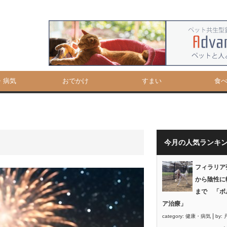
・病気
おでかけ
すまい
食
今月の人気ランキ
フィラリア
から陰性に
まで 「ボ
ア治療」
|
category:
健康・病気
by: