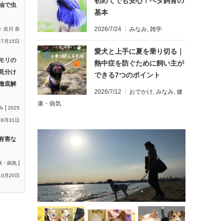
初めてでも安心！ベタ飼育の
油で虫
基本
2026/7/24
みなみ
,
雑学
y:
吉川 奈
年7月15日
愛犬と上手に夏を乗り切る｜
モリの
熱中症を防ぐために飼い主が
見分け
できる7つのポイント
徹底解
2026/7/12
おでかけ
,
みなみ
,
健
康・病気
|
み
2025
8月31日
有害な
|
康・病気
10月20日