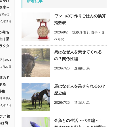
出かけ
新着記事
多摩～
|
おでかけ
ワンコの手作りごはんの換算
10月21日
指数表
2026/8/2
境谷真佐子
,
食事・食
が落ち
べもの
由｜乗
ラクタ
馬はなぜ人を乗せてくれる
の？関係性編
|
紀
2026
2月20日
2026/7/26
進由紀
,
馬
道のド
ある
馬はなぜ人を乗せられるの？
特集
歴史編
川 奈美紀
2026/7/25
進由紀
,
馬
年4月13日
ケア 第
金魚との生活 ～ベタ編～｜
方は簡