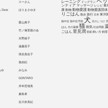
ペッ
レーニング
スーさん
ドッグラン
ンティア
マッサージ
乗
レシピ
動物愛護
動物愛護団体
康
動物
Dear
ほりまさゆき
りごはん
旅行
散歩
東洋
日本
犬
熱中症
熱中症予防
犬のしつけ
栗山典子
猫
病気
はん
犬の薬膳
社会問題
竹ノ塚里親の会
里見潤
ごはん
飼い方
飼育
里親
水野綾子
遠藤昌子
境谷真佐子
進由紀
あゆ
みなみ
GONTARO
岸本芭瑠美
兼島孝
吉川奈美紀