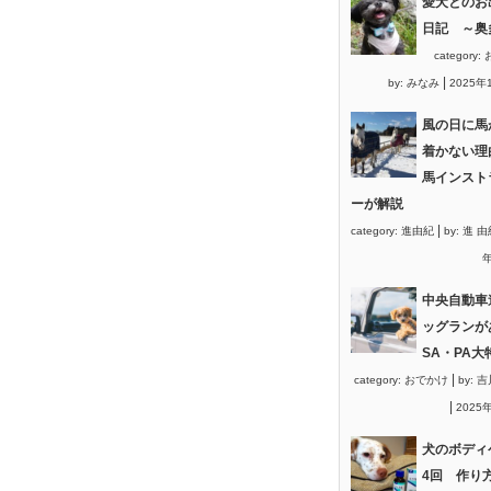
愛犬とのお
日記 ～奥
category:
|
by:
みなみ
2025年
風の日に馬
着かない理
馬インスト
ーが解説
|
category:
進由紀
by:
進 由
年
中央自動車
ッグランが
SA・PA大
|
category:
おでかけ
by:
吉
|
2025
犬のボディ
4回 作り