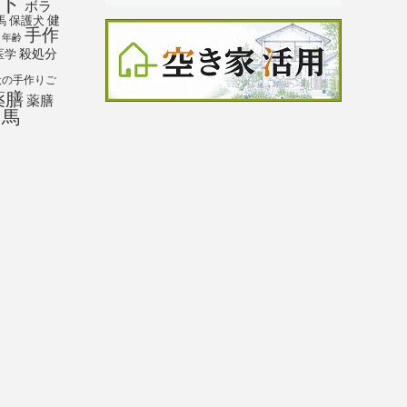
ト
ボラ
馬
保護犬
健
手作
年齢
殺処分
医学
犬の手作りご
薬膳
薬膳
馬