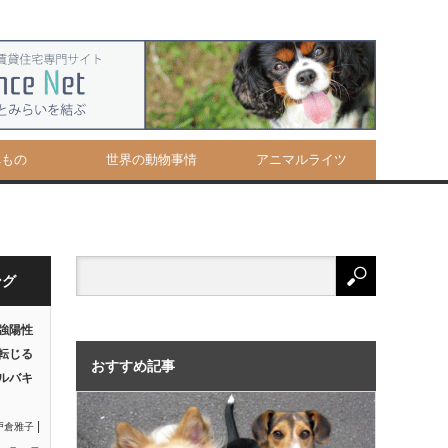
べもの
世界の動物事情
アニマルライツ
ング
強陽性
転じる
おすすめ記事
ルバキ
|
戸倉雅子