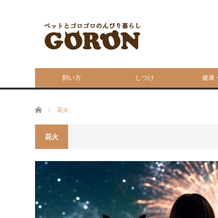
飼い方
しつけ
健康
ホーム
花火
花火