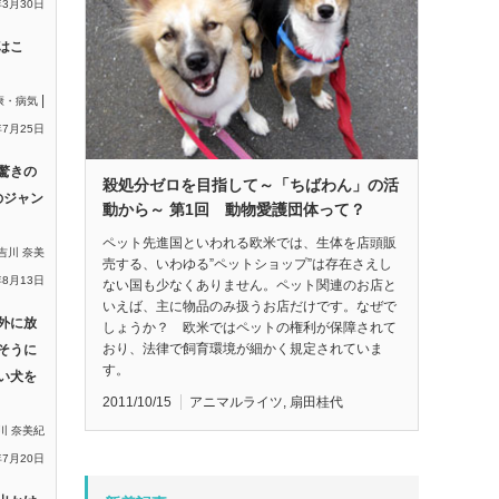
年3月30日
はこ
|
康・病気
年7月25日
驚きの
殺処分ゼロを目指して～「ちばわん」の活
のジャン
動から～ 第1回 動物愛護団体って？
ペット先進国といわれる欧米では、生体を店頭販
吉川 奈美
売する、いわゆる”ペットショップ”は存在さえし
年8月13日
ない国も少なくありません。ペット関連のお店と
いえば、主に物品のみ扱うお店だけです。なぜで
外に放
しょうか？ 欧米ではペットの権利が保障されて
おり、法律で飼育環境が細かく規定されていま
そうに
す。
い犬を
2011/10/15
アニマルライツ
,
扇田桂代
川 奈美紀
年7月20日