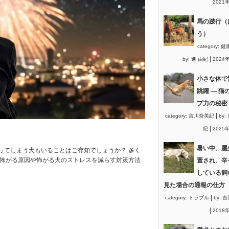
2021
馬の跛行（
う）
category:
健
|
by:
進 由紀
2024
小さな体で
跳躍 ― 猫
プ力の秘密
|
category:
吉川奈美紀
by:
|
紀
2025
暑い中、屋
ってしまう犬もいることはご存知でしょうか？ 多く
を怖がる原因や怖がる犬のストレスを減らす対策方法
置され、辛
している飼
見た場合の通報の仕方
|
category:
トラブル
by:
吉
|
2018