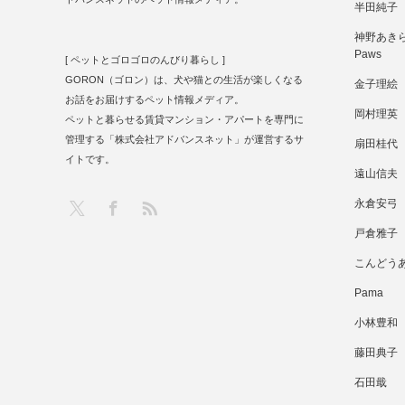
半田純子
神野あきら 
Paws
[ ペットとゴロゴロのんびり暮らし ]
GORON（ゴロン）は、犬や猫との生活が楽しくなる
金子理絵
お話をお届けするペット情報メディア。
岡村理英
ペットと暮らせる賃貸マンション・アパートを専門に
管理する「株式会社アドバンスネット」が運営するサ
扇田桂代
イトです。
遠山信夫
RSS
X
Facebook
永倉安弓
戸倉雅子
こんどう
Pama
小林豊和
藤田典子
石田戢