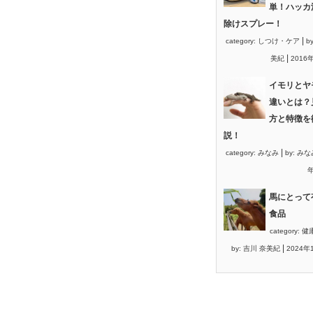
単！ハッカ
除けスプレー！
|
category:
しつけ・ケア
b
|
美紀
2016
イモリとヤ
違いとは？
方と特徴を
説！
|
category:
みなみ
by:
みな
年
馬にとって
食品
category:
健
|
by:
吉川 奈美紀
2024年