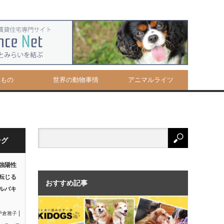
べもの
世界の動物事情
アニマルライツ
ング
強陽性
転じる
おすすめ記事
ルバキ
|
戸倉雅子