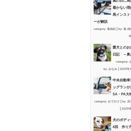
風の日に馬
着かない理
馬インスト
ーが解説
|
category:
進由紀
by:
進 由
年
愛犬とのお
日記 ～奥
category:
|
by:
みなみ
2025年
中央自動車
ッグランが
SA・PA大
|
category:
おでかけ
by:
吉
|
2025
犬のボディ
4回 作り