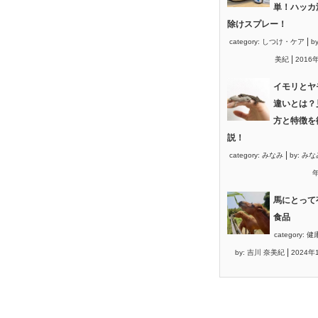
単！ハッカ
除けスプレー！
|
category:
しつけ・ケア
b
|
美紀
2016
イモリとヤ
違いとは？
方と特徴を
説！
|
category:
みなみ
by:
みな
年
馬にとって
食品
category:
健
|
by:
吉川 奈美紀
2024年