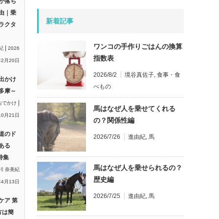
が落ち
由｜乗
新着記事
ラクタ
ワンコの手作りごはんの換算
|
紀
2026
指数表
2月20日
2026/8/2
境谷真佐子
,
食事・食
出かけ
べもの
多摩～
|
おでかけ
馬はなぜ人を乗せてくれる
10月21日
の？関係性編
道のド
2026/7/26
進由紀
,
馬
ある
特集
馬はなぜ人を乗せられるの？
川 奈美紀
歴史編
年4月13日
2026/7/25
進由紀
,
馬
ケア 第
方は簡