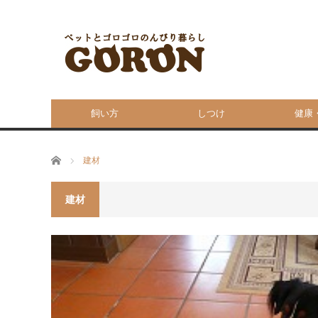
飼い方
しつけ
健康
ホーム
建材
建材