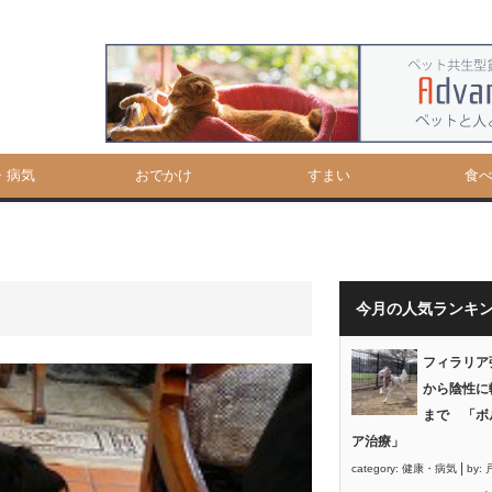
・病気
おでかけ
すまい
食
今月の人気ランキ
フィラリア
から陰性に
まで 「ボ
ア治療」
|
category:
健康・病気
by: