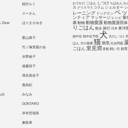
しつけ
ごはん
おでかけ
ちばわん
わ
桜沢ルミ
シェルター
シ
カ
コラム
クリスマス
ペッ
レーニング
スーさん
ドッグラン
ンティア
マッサージ
乗
レシピ
動物愛護
動物愛護団体
康
動物
Dear
ほりまさゆき
りごはん
旅行
散歩
東洋
日本
犬
熱中症
熱中症予防
犬のしつけ
栗山典子
猫
病気
はん
犬の薬膳
社会問題
竹ノ塚里親の会
里見潤
ごはん
飼い方
飼育
里親
水野綾子
遠藤昌子
境谷真佐子
進由紀
あゆ
みなみ
GONTARO
岸本芭瑠美
兼島孝