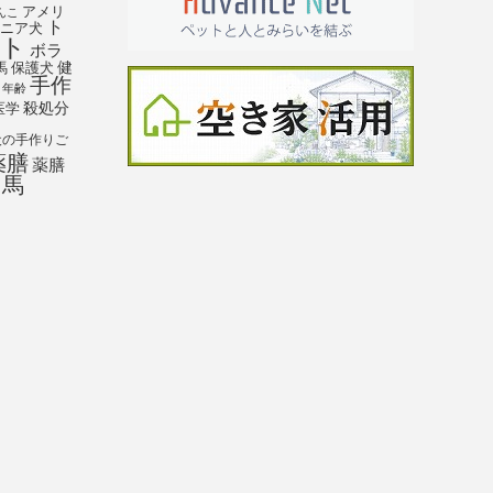
アメリ
んこ
ト
ニア犬
ト
ボラ
馬
保護犬
健
手作
年齢
殺処分
医学
犬の手作りご
薬膳
薬膳
馬