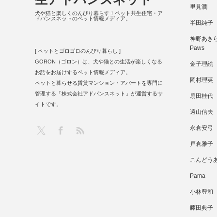
里見潤
犬や猫と楽しくのんびり暮らす！ペット共生住宅・ア
ドバンスネットのペット情報メディア。
半田純子
神野あきら 
Paws
[ ペットとゴロゴロのんびり暮らし ]
GORON（ゴロン）は、犬や猫との生活が楽しくなる
金子理絵
お話をお届けするペット情報メディア。
岡村理英
ペットと暮らせる賃貸マンション・アパートを専門に
管理する「株式会社アドバンスネット」が運営するサ
扇田桂代
イトです。
遠山信夫
RSS
X
Facebook
永倉安弓
戸倉雅子
こんどう
Pama
小林豊和
藤田典子