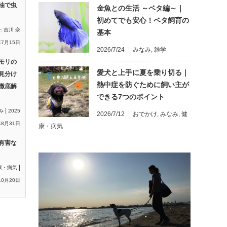
油で虫
金魚との生活 ～ベタ編～｜
初めてでも安心！ベタ飼育の
y:
吉川 奈
基本
年7月15日
2026/7/24
みなみ
,
雑学
モリの
愛犬と上手に夏を乗り切る｜
見分け
熱中症を防ぐために飼い主が
徹底解
できる7つのポイント
|
み
2025
2026/7/12
おでかけ
,
みなみ
,
健
8月31日
康・病気
有害な
|
康・病気
10月20日