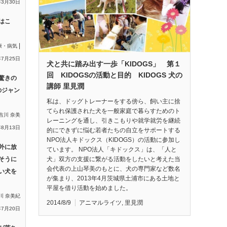
年3月30日
はこ
|
康・病気
年7月25日
犬と共に踏み出す一歩「KIDOGS」 第１
回 KIDOGSの活動と目的 KIDOGS 犬の
驚きの
講師 里見潤
のジャン
私は、ドッグトレーナーをする傍ら、飼い主に捨
てられ保護された犬を一般家庭で暮らすためのト
吉川 奈美
レーニングを通し、引きこもりや就学就労を継続
年8月13日
的にできずに悩む若者たちの自立をサポートする
NPO法人キドックス（KIDOGS）の活動に参加し
外に放
ています。 NPO法人「キドックス」は、「人と
犬」双方の支援に繋がる活動をしたいと考えた当
そうに
会代表の上山琴美のもとに、犬の専門家など数名
い犬を
が集まり、2013年4月茨城県土浦市にある土地と
平屋を借り活動を始めました。
川 奈美紀
2014/8/9
アニマルライツ
,
里見潤
年7月20日