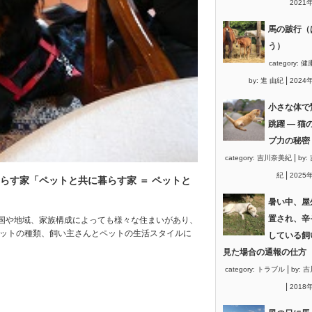
2021
馬の跛行（
う）
category:
健
|
by:
進 由紀
2024
小さな体で
跳躍 ― 猫
プ力の秘密
|
category:
吉川奈美紀
by:
|
紀
2025
らす家「ペットと共に暮らす家 ＝ ペットと
暑い中、屋
置され、辛
国や地域、家族構成によっても様々な住まいがあり、
ペットの種類、飼い主さんとペットの生活スタイルに
している飼
見た場合の通報の仕方
|
category:
トラブル
by:
吉
|
2018