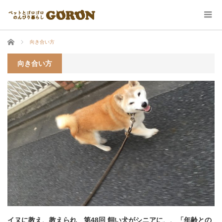
ホーム
向き合い方
向き合い方
イヌに教え、教えられ 第48回 飼い犬がシニアに、、「年齢との