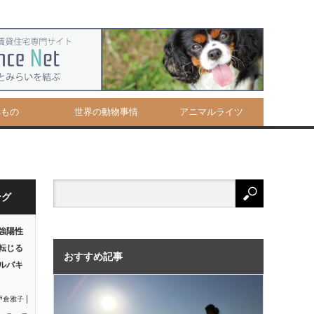
べもの
世界の動物事情
アニマルライツ
ング
強陽性
転じる
おすすめ記事
ルバキ
|
戸倉雅子