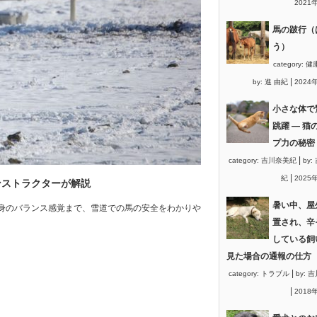
2021
馬の跛行（
う）
category:
健
|
by:
進 由紀
2024
小さな体で
跳躍 ― 猫
プ力の秘密
|
category:
吉川奈美紀
by:
|
紀
2025
ンストラクターが解説
暑い中、屋
身のバランス感覚まで、雪道での馬の安全をわかりや
置され、辛
している飼
見た場合の通報の仕方
|
category:
トラブル
by:
吉
|
2018