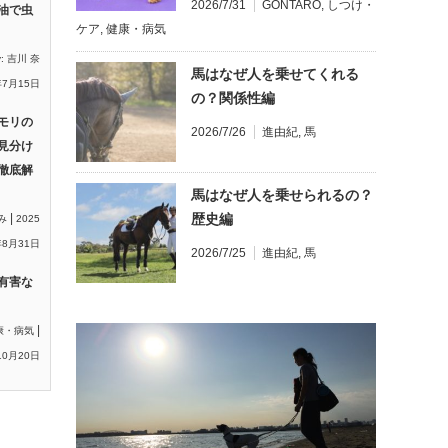
2026/7/31
GONTARO
,
しつけ・
油で虫
ケア
,
健康・病気
y:
吉川 奈
馬はなぜ人を乗せてくれる
年7月15日
の？関係性編
モリの
2026/7/26
進由紀
,
馬
見分け
徹底解
馬はなぜ人を乗せられるの？
歴史編
|
み
2025
8月31日
2026/7/25
進由紀
,
馬
有害な
|
康・病気
10月20日