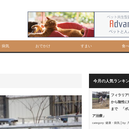
・病気
おでかけ
すまい
食
今月の人気ランキ
フィラリア
から陰性に
まで 「ボ
ア治療」
|
category:
健康・病気
by: