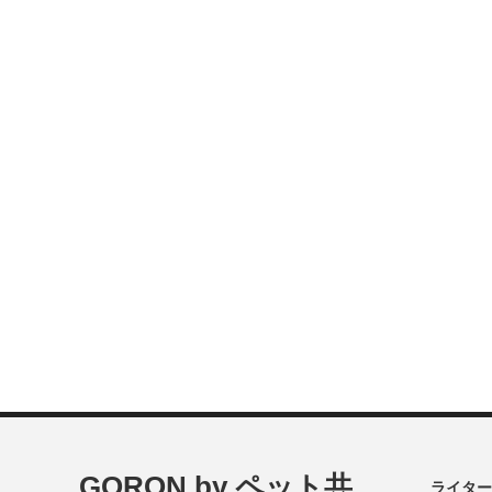
GORON by ペット共
ライター