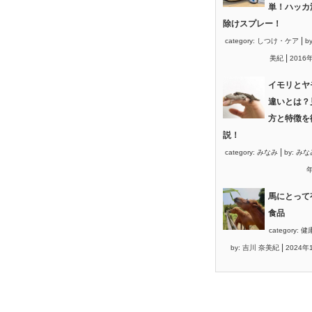
単！ハッカ
除けスプレー！
|
category:
しつけ・ケア
b
|
美紀
2016
イモリとヤ
違いとは？
方と特徴を
説！
|
category:
みなみ
by:
みな
年
馬にとって
食品
category:
健
|
by:
吉川 奈美紀
2024年