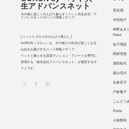
生アドバンスネット
里見潤
犬や猫と楽しくのんびり暮らす！ペット共生住宅・ア
ドバンスネットのペット情報メディア。
半田純子
神野あきら 
Paws
[ ペットとゴロゴロのんびり暮らし ]
GORON（ゴロン）は、犬や猫との生活が楽しくなる
金子理絵
お話をお届けするペット情報メディア。
岡村理英
ペットと暮らせる賃貸マンション・アパートを専門に
管理する「株式会社アドバンスネット」が運営するサ
扇田桂代
イトです。
遠山信夫
RSS
X
Facebook
永倉安弓
戸倉雅子
こんどう
Pama
小林豊和