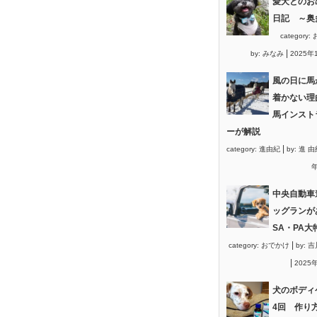
愛犬とのお
日記 ～奥
category:
|
by:
みなみ
2025年
風の日に馬
着かない理
馬インスト
ーが解説
|
category:
進由紀
by:
進 由
年
中央自動車
ッグランが
SA・PA大
|
category:
おでかけ
by:
吉
|
2025
犬のボディ
4回 作り