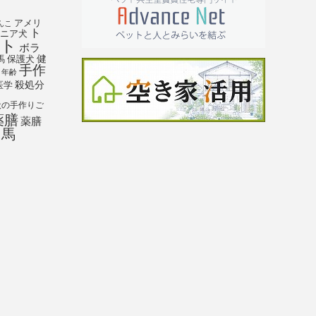
アメリ
んこ
ト
ニア犬
ト
ボラ
馬
保護犬
健
手作
年齢
殺処分
医学
犬の手作りご
薬膳
薬膳
馬