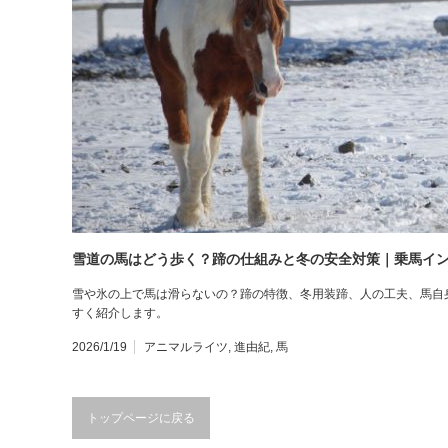
雪道の馬はどう歩く？蹄の仕組みと冬の安全対策｜乗馬イ
雪や氷の上で馬は滑らないの？蹄の特徴、冬用装蹄、人の工夫、馬自
すく紹介します。
2026/1/19
アニマルライツ
,
進由紀
,
馬
トップページに戻る