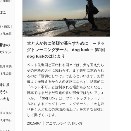
年3月30日
はこ
|
康・病気
年7月25日
犬と人が共に笑顔で暮らすために ～ドッ
驚きの
グトレーニングチーム dog luck～ 第1回
のジャン
dog luckのはじまり
ペット先進国と言われる国々では、犬を迎えたら
吉川 奈美
その体格の大小に関わらず、まず最初に求められ
年8月13日
るのが「適切なしつけ」であるといいます。お行
儀よく振舞えるから人の迷惑にならず、結果的に
外に放
「ペット不可」と規制される場所も少なくなる。
そうに
日本ではまだまだ課題の多い部分ではないでしょ
うか。 「dog luck」は、プロ・ドッグトレーナー
い犬を
３名によるドッグトレーニングチーム。「犬を取
り巻く人と社会の意識の底上げ」を大きな目標と
川 奈美紀
して掲げています。
年7月20日
2015/8/7
アニマルライツ
,
飼い方