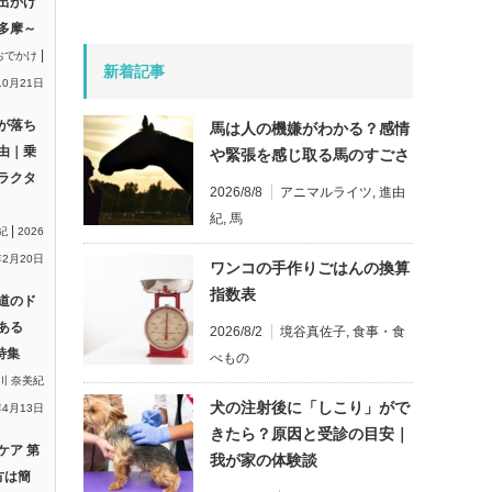
出かけ
多摩～
|
おでかけ
新着記事
10月21日
が落ち
馬は人の機嫌がわかる？感情
由｜乗
や緊張を感じ取る馬のすごさ
ラクタ
2026/8/8
アニマルライツ
,
進由
紀
,
馬
|
紀
2026
2月20日
ワンコの手作りごはんの換算
指数表
道のド
ある
2026/8/2
境谷真佐子
,
食事・食
特集
べもの
川 奈美紀
犬の注射後に「しこり」がで
年4月13日
きたら？原因と受診の目安｜
ケア 第
我が家の体験談
方は簡