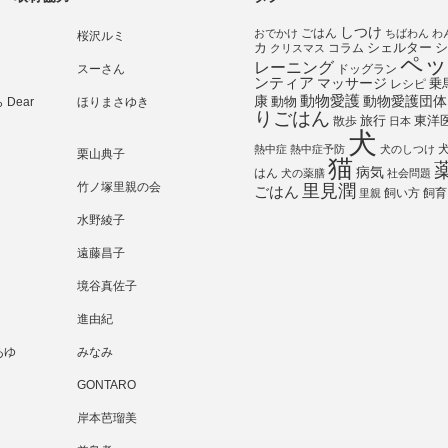
しつけ
ごはん
おでかけ
ちばわん
わ
桜沢ルミ
シェルター
シ
カ
コラム
クリスマス
ペッ
レーニング
スーさん
ドッグラン
ンティア
マッサージ
乗
レシピ
動物愛護
動物愛護団体
康
動物
Dear
ほりまさゆき
りごはん
旅行
散歩
東洋
日本
犬
熱中症
熱中症予防
犬のしつけ
栗山典子
猫
病気
はん
犬の薬膳
社会問題
竹ノ塚里親の会
里見潤
ごはん
飼い方
飼育
里親
水野綾子
遠藤昌子
境谷真佐子
進由紀
あゆ
みなみ
GONTARO
岸本芭瑠美