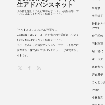
生アドバンスネット
里見潤
犬や猫と楽しくのんびり暮らす！ペット共生住宅・ア
ドバンスネットのペット情報メディア。
半田純子
神野あきら 
Paws
[ ペットとゴロゴロのんびり暮らし ]
GORON（ゴロン）は、犬や猫との生活が楽しくなる
金子理絵
お話をお届けするペット情報メディア。
岡村理英
ペットと暮らせる賃貸マンション・アパートを専門に
管理する「株式会社アドバンスネット」が運営するサ
扇田桂代
イトです。
遠山信夫
RSS
X
Facebook
永倉安弓
戸倉雅子
こんどう
Pama
小林豊和