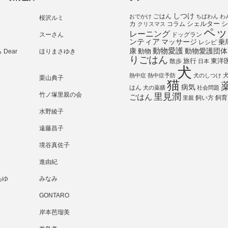
しつけ
ごはん
おでかけ
ちばわん
わ
桜沢ルミ
シェルター
シ
カ
コラム
クリスマス
ペッ
レーニング
スーさん
ドッグラン
ンティア
マッサージ
乗
レシピ
動物愛護
動物愛護団体
康
動物
Dear
ほりまさゆき
りごはん
旅行
散歩
東洋
日本
犬
熱中症
熱中症予防
犬のしつけ
栗山典子
猫
病気
はん
犬の薬膳
社会問題
竹ノ塚里親の会
里見潤
ごはん
飼い方
飼育
里親
水野綾子
遠藤昌子
境谷真佐子
進由紀
あゆ
みなみ
GONTARO
岸本芭瑠美