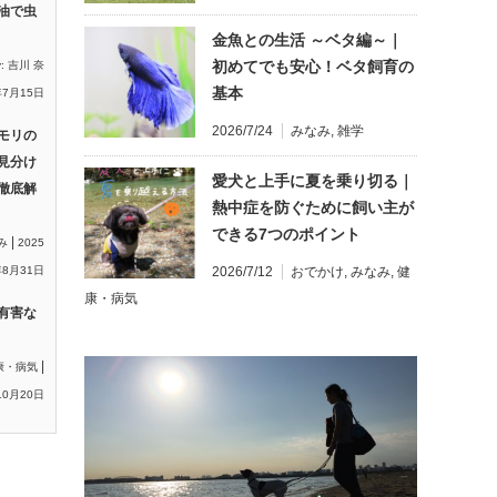
油で虫
金魚との生活 ～ベタ編～｜
初めてでも安心！ベタ飼育の
y:
吉川 奈
基本
年7月15日
2026/7/24
みなみ
,
雑学
モリの
見分け
愛犬と上手に夏を乗り切る｜
徹底解
熱中症を防ぐために飼い主が
できる7つのポイント
|
み
2025
8月31日
2026/7/12
おでかけ
,
みなみ
,
健
康・病気
有害な
|
康・病気
10月20日