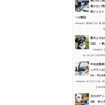
風の日に馬
着かない理
馬インスト
ーが解説
|
category:
進由紀
by:
進 由
年
愛犬とのお
日記 ～奥
category:
|
by:
みなみ
2025年
中央自動車
ッグランが
SA・PA大
|
category:
おでかけ
by:
吉
|
2025
犬のボディ
4回 作り