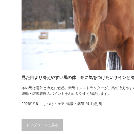
見た目より冷えやすい馬の体｜冬に気をつけたいサインと
冬の馬は意外と冷えに敏感。乗馬インストラクターが、馬の冷えやす
運動・環境管理のポイントをわかりやすく解説します。
2026/1/18
しつけ・ケア
,
健康・病気
,
進由紀
,
馬
トップページに戻る