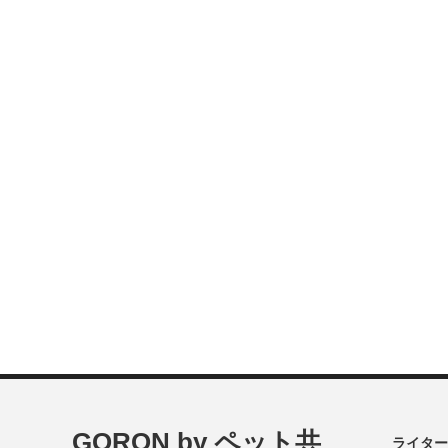
GORON by ペット共
ライター