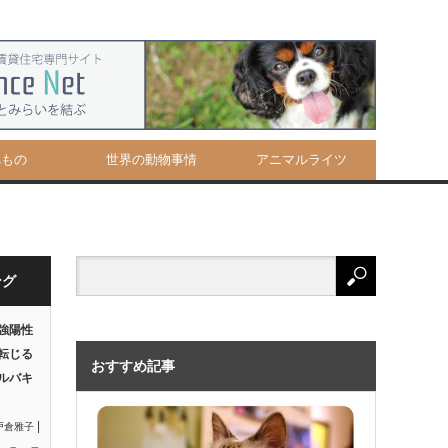
べもの
世界の動物事情
アニマルライツ
ング
強陽性
転じる
おすすめ記事
ルバキ
|
戸倉雅子