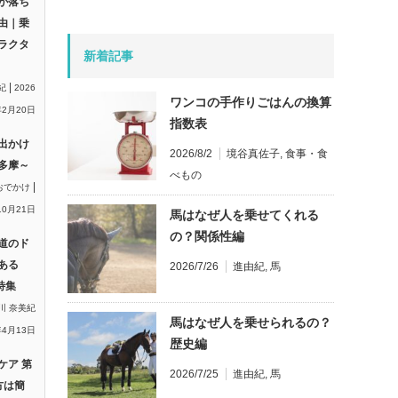
が落ち
由｜乗
ラクタ
新着記事
|
紀
2026
ワンコの手作りごはんの換算
2月20日
指数表
出かけ
2026/8/2
境谷真佐子
,
食事・食
多摩～
べもの
|
おでかけ
10月21日
馬はなぜ人を乗せてくれる
の？関係性編
道のド
ある
2026/7/26
進由紀
,
馬
特集
川 奈美紀
馬はなぜ人を乗せられるの？
年4月13日
歴史編
ケア 第
2026/7/25
進由紀
,
馬
方は簡