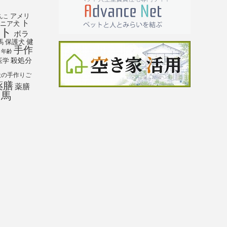
アメリ
んこ
ト
ニア犬
ト
ボラ
馬
保護犬
健
手作
年齢
殺処分
医学
犬の手作りご
薬膳
薬膳
馬