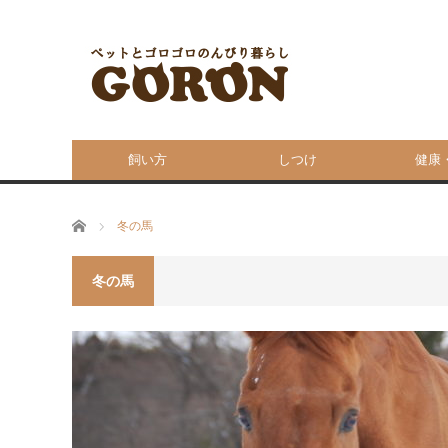
飼い方
しつけ
健康
ホーム
冬の馬
冬の馬