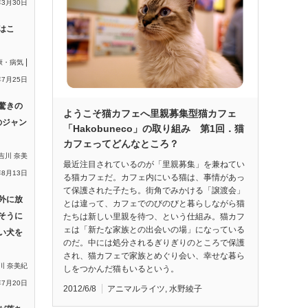
年3月30日
はこ
|
康・病気
年7月25日
驚きの
ようこそ猫カフェへ里親募集型猫カフェ
のジャン
「Hakobuneco」の取り組み 第1回．猫
カフェってどんなところ？
吉川 奈美
最近注目されているのが「里親募集」を兼ねてい
年8月13日
る猫カフェだ。カフェ内にいる猫は、事情があっ
て保護された子たち。街角でみかける「譲渡会」
外に放
とは違って、カフェでのびのびと暮らしながら猫
そうに
たちは新しい里親を待つ、という仕組み。猫カフ
ェは「新たな家族との出会いの場」になっている
い犬を
のだ。中には処分されるぎりぎりのところで保護
され、猫カフェで家族とめぐり会い、幸せな暮ら
川 奈美紀
しをつかんだ猫もいるという。
年7月20日
2012/6/8
アニマルライツ
,
水野綾子