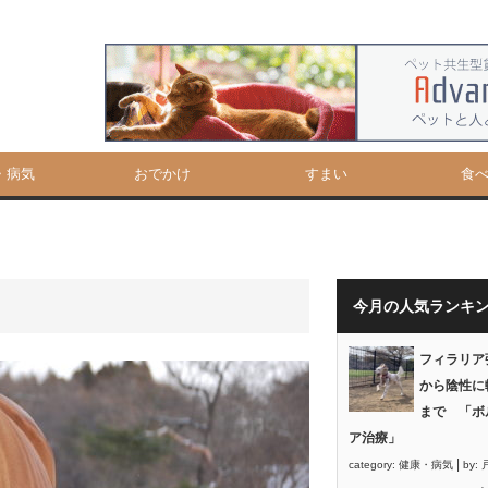
・病気
おでかけ
すまい
食
今月の人気ランキ
フィラリア
から陰性に
まで 「ボ
ア治療」
|
category:
健康・病気
by: