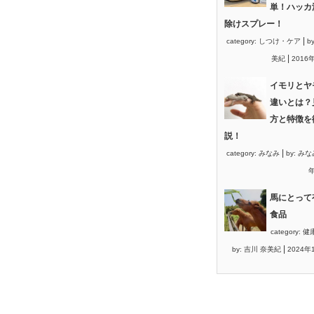
単！ハッカ
除けスプレー！
|
category:
しつけ・ケア
b
|
美紀
2016
イモリとヤ
違いとは？
方と特徴を
説！
|
category:
みなみ
by:
みな
年
馬にとって
食品
category:
健
|
by:
吉川 奈美紀
2024年