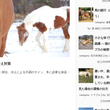
2021
馬の跛行（
う）
category:
健
|
by:
進 由紀
2024
小さな体で
跳躍 ― 猫
プ力の秘密
|
category:
吉川奈美紀
by:
|
紀
2025
冷え対策
暑い中、屋
い部位、冷えによる不調のサイン、冬に必要な保温・
置され、辛
している飼
見た場合の通報の仕方
|
category:
トラブル
by:
吉
|
2018