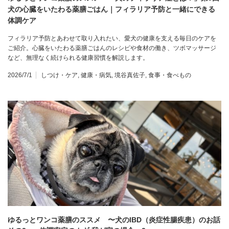
犬の心臓をいたわる薬膳ごはん｜フィラリア予防と一緒にできる
体調ケア
フィラリア予防とあわせて取り入れたい、愛犬の健康を支える毎日のケアを
ご紹介。心臓をいたわる薬膳ごはんのレシピや食材の働き、ツボマッサージ
など、無理なく続けられる健康習慣を解説します。
2026/7/1
しつけ・ケア
,
健康・病気
,
境谷真佐子
,
食事・食べもの
ゆるっとワンコ薬膳のススメ 〜犬のIBD（炎症性腸疾患）のお話