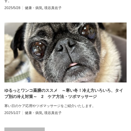
す。
2025/5/28
健康・病気
,
境谷真佐子
ゆるっとワンコ薬膳のススメ ～寒い冬！冷え方いろいろ、タイ
プ別の冷え対策～ 2 ケア方法・ツボマッサージ
寒い日のケア応用やツボマッサージをご紹介いたします。
2025/1/27
健康・病気
,
境谷真佐子