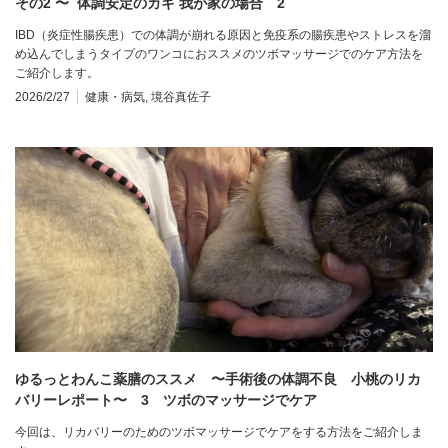
その2 〜 体調安定のカギ 我が家の場合 2
IBD（炎症性腸疾患）での体調が崩れる原因と免疫系の腸疾患やストレスを溜
め込んでしまうタイプのワンコにおススメのツボマッサージでのケア方法を
ご紹介します。
2026/2/27
健康・病気
,
境谷真佐子
ゆるっとわんこ薬膳のススメ 〜手術後の体調不良 小桃のリカ
バリーレポート〜 3 ツボのマッサージでケア
今回は、リカバリーのためのツボマッサージでケアをする方法をご紹介しま