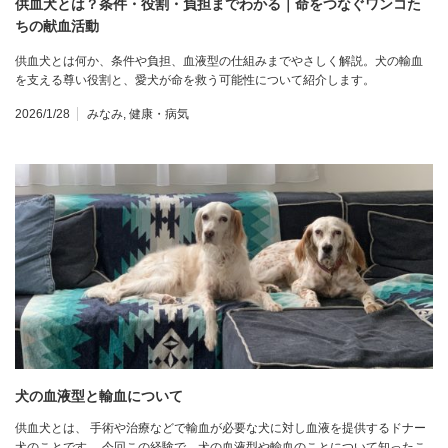
供血犬とは？条件・役割・負担までわかる｜命をつなぐワンコた
ちの献血活動
供血犬とは何か、条件や負担、血液型の仕組みまでやさしく解説。犬の輸血
を支える尊い役割と、愛犬が命を救う可能性について紹介します。
2026/1/28
みなみ
,
健康・病気
犬の血液型と輸血について
供血犬とは、 手術や治療などで輸血が必要な犬に対し血液を提供するドナー
犬のことです。 今回この経験で、犬の血液型や輸血のことについて知ったこ