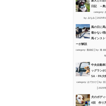
愛犬とのお
日記 ～奥
category:
|
by:
みなみ
2025年
風の日に馬
着かない理
馬インスト
ーが解説
|
category:
進由紀
by:
進 由
年
中央自動車
ッグランが
SA・PA大
|
category:
おでかけ
by:
吉
|
2025
犬のボディ
4回 作り