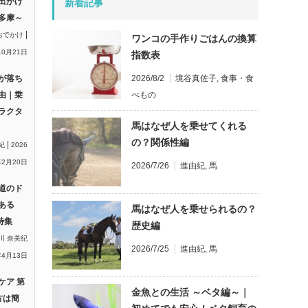
出かけ
新着記事
多摩～
|
おでかけ
ワンコの手作りごはんの換算
10月21日
指数表
2026/8/2
境谷真佐子
,
食事・食
が落ち
べもの
由｜乗
ラクタ
馬はなぜ人を乗せてくれる
の？関係性編
|
紀
2026
2月20日
2026/7/26
進由紀
,
馬
道のド
ある
馬はなぜ人を乗せられるの？
特集
歴史編
川 奈美紀
2026/7/25
進由紀
,
馬
年4月13日
ケア 第
金魚との生活 ～ベタ編～｜
方は簡