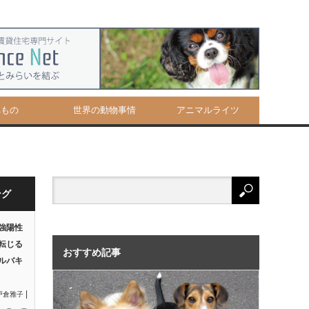
べもの
世界の動物事情
アニマルライツ
ング
強陽性
転じる
おすすめ記事
ルバキ
|
戸倉雅子