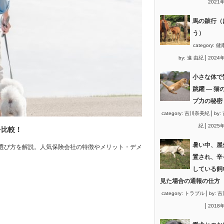
2021
馬の跛行（
う）
category:
健
|
by:
進 由紀
2024
小さな体で
跳躍 ― 猫
プ力の秘密
|
category:
吉川奈美紀
by:
|
紀
2025
を比較！
暑い中、屋
選び方を解説。人気保険会社の特徴やメリット・デメ
置され、辛
している飼
見た場合の通報の仕方
|
category:
トラブル
by:
吉
|
2018