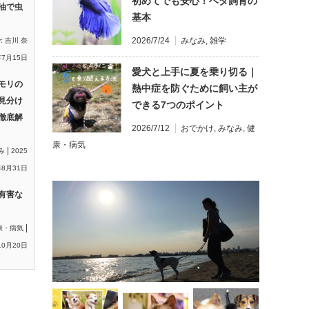
初めてでも安心！ベタ飼育の
油で虫
基本
2026/7/24
みなみ
,
雑学
y:
吉川 奈
年7月15日
愛犬と上手に夏を乗り切る｜
モリの
熱中症を防ぐために飼い主が
見分け
できる7つのポイント
徹底解
2026/7/12
おでかけ
,
みなみ
,
健
康・病気
|
み
2025
8月31日
有害な
|
康・病気
10月20日