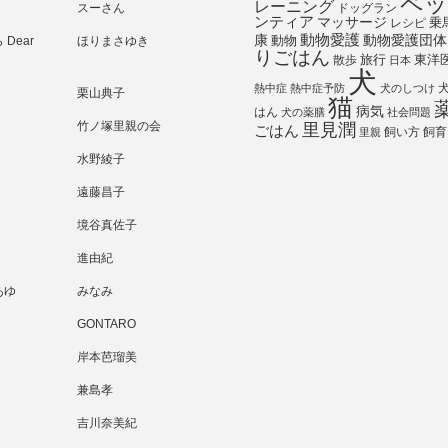
ペッ
レーニング
スーさん
ドッグラン
ンティア
マッサージ
乗
レシピ
動物愛護
動物愛護団体
康
動物
Dear
ほりまさゆき
りごはん
旅行
散歩
東洋
日本
犬
熱中症
熱中症予防
犬のしつけ
栗山典子
猫
病気
はん
犬の薬膳
社会問題
竹ノ塚里親の会
里見潤
ごはん
飼い方
飼育
里親
水野綾子
遠藤昌子
境谷真佐子
進由紀
あゆ
みなみ
GONTARO
岸本芭瑠美
兼島孝
吉川奈美紀