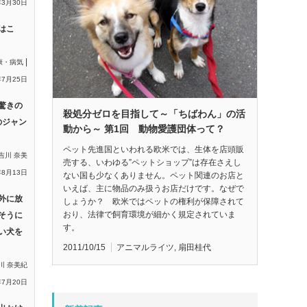
年3月30日
はこ
|
康・病気
年7月25日
驚きの
殺処分ゼロを目指して～「ちばわん」の活
のジャン
動から～ 第1回 動物愛護団体って？
ペット先進国といわれる欧米では、生体を店頭販
吉川 奈美
売する、いわゆる”ペットショップ”は存在さえし
年8月13日
ない国も少なくありません。ペット関連のお店と
いえば、主に物品のみ扱うお店だけです。なぜで
外に放
しょうか？ 欧米ではペットの権利が保障されて
おり、法律で飼育環境が細かく規定されていま
そうに
す。
い犬を
2011/10/15
アニマルライツ
,
扇田桂代
川 奈美紀
年7月20日