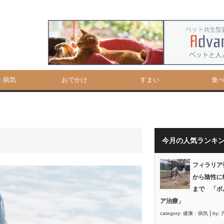
・病気
おでかけ
すまい
食
今月の人気ランキ
フィラリア
から陰性に
まで 「ボ
ア治療」
|
category:
健康・病気
by: