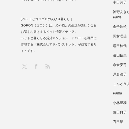
半田純子
神野あきら 
Paws
[ ペットとゴロゴロのんびり暮らし ]
GORON（ゴロン）は、犬や猫との生活が楽しくなる
金子理絵
お話をお届けするペット情報メディア。
岡村理英
ペットと暮らせる賃貸マンション・アパートを専門に
管理する「株式会社アドバンスネット」が運営するサ
扇田桂代
イトです。
遠山信夫
RSS
X
Facebook
永倉安弓
戸倉雅子
こんどう
Pama
小林豊和
藤田典子
石田戢