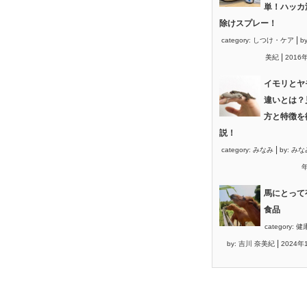
単！ハッカ
除けスプレー！
|
category:
しつけ・ケア
b
|
美紀
2016
イモリとヤ
違いとは？
方と特徴を
説！
|
category:
みなみ
by:
みな
年
馬にとって
食品
category:
健
|
by:
吉川 奈美紀
2024年