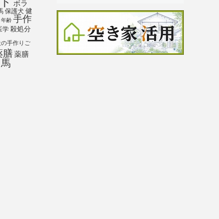
ト
ボラ
馬
保護犬
健
手作
年齢
殺処分
医学
犬の手作りご
薬膳
薬膳
馬