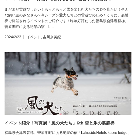
まだまだ雪遊びしたい！もっともっと雪を楽しむ犬たちの姿を見たい！そん
な飼い主のみなさんへ今シーズン愛犬たちとの雪遊びのしめくくりに、裏磐
梯で開催されるイベントのご紹介です！昨年好評だった福島県会津裏磐梯、
曽原湖畔にある絶景の宿「L…
2024/2/23
イベント
,
吉川奈美紀
イベント紹介！写真展「風の犬たち」6th 雪と氷の裏磐梯
福島県会津裏磐梯、曽原湖畔にある絶景の宿「LakesideHotels kuore lodge」